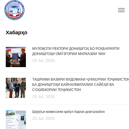
Хабарҳо
МУЛОҚОТИ РЕКТОРИ ДОНИШГОҲ БО РОҲБАРИЯТИ
ДОНИШГОҲИ ОМӮЗГОРИИ МАРКАЗИИ ЧИН
29 Jul, 2026
ТАШРИФИ ВАЗИРИ МУДОФИАИ ҶУМҲУРИИ ТОҶИКИСТО
БА ДОНИШГОҲИ БАЙНАЛМИЛАЛИИ САЙЁҲӢ ВА
СОҲИБКОРИИ ТОҶИКИСТОН
29 Jul, 2026
Шурӯъи комиссияи қабул барои довталабон
25 Jul, 2026