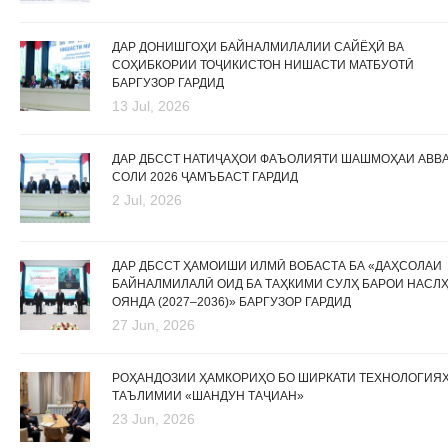
ДАР ДОНИШГОҲИ БАЙНАЛМИЛАЛИИ САЙЁҲӢ ВА
СОҲИБКОРИИ ТОҶИКИСТОН НИШАСТИ МАТБУОТӢ
БАРГУЗОР ГАРДИД
13 Jul, 2026
ДАР ДБССТ НАТИҶАҲОИ ФАЪОЛИЯТИ ШАШМОҲАИ АВВ
СОЛИ 2026 ҶАМЪБАСТ ГАРДИД
2 Jul, 2026
ДАР ДБССТ ҲАМОИШИ ИЛМӢ ВОБАСТА БА «ДАҲСОЛАИ
БАЙНАЛМИЛАЛӢ ОИД БА ТАҲКИМИ СУЛҲ БАРОИ НАСЛ
ОЯНДА (2027–2036)» БАРГУЗОР ГАРДИД
27 Jun, 2026
РОҲАНДОЗИИ ҲАМКОРИҲО БО ШИРКАТИ ТЕХНОЛОГИЯ
ТАЪЛИМИИ «ШАНДУН ТАҶИАН»
23 Jun, 2026