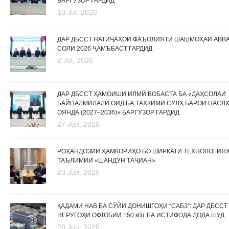
БАРГУЗОР ГАРДИД
13 Jul, 2026
ДАР ДБССТ НАТИҶАҲОИ ФАЪОЛИЯТИ ШАШМОҲАИ АВВ
СОЛИ 2026 ҶАМЪБАСТ ГАРДИД
2 Jul, 2026
ДАР ДБССТ ҲАМОИШИ ИЛМӢ ВОБАСТА БА «ДАҲСОЛАИ
БАЙНАЛМИЛАЛӢ ОИД БА ТАҲКИМИ СУЛҲ БАРОИ НАСЛ
ОЯНДА (2027–2036)» БАРГУЗОР ГАРДИД
27 Jun, 2026
РОҲАНДОЗИИ ҲАМКОРИҲО БО ШИРКАТИ ТЕХНОЛОГИЯ
ТАЪЛИМИИ «ШАНДУН ТАҶИАН»
23 Jun, 2026
ҚАДАМИ НАВ БА СӮЙИ ДОНИШГОҲИ “САБЗ”: ДАР ДБССТ
НЕРУГОҲИ ОФТОБИИ 150 кВт БА ИСТИФОДА ДОДА ШУД
20 Jun, 2026