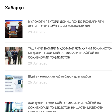
Хабарҳо
МУЛОҚОТИ РЕКТОРИ ДОНИШГОҲ БО РОҲБАРИЯТИ
ДОНИШГОҲИ ОМӮЗГОРИИ МАРКАЗИИ ЧИН
29 Jul, 2026
ТАШРИФИ ВАЗИРИ МУДОФИАИ ҶУМҲУРИИ ТОҶИКИСТО
БА ДОНИШГОҲИ БАЙНАЛМИЛАЛИИ САЙЁҲӢ ВА
СОҲИБКОРИИ ТОҶИКИСТОН
29 Jul, 2026
Шурӯъи комиссияи қабул барои довталабон
25 Jul, 2026
ДАР ДОНИШГОҲИ БАЙНАЛМИЛАЛИИ САЙЁҲӢ ВА
СОҲИБКОРИИ ТОҶИКИСТОН НИШАСТИ МАТБУОТӢ