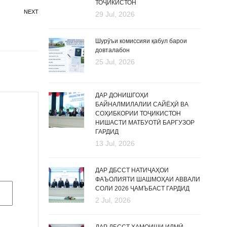
ТОҶИКИСТОН
NEXT
29 Jul, 2026
Шурӯъи комиссияи қабул барои
довталабон
25 Jul, 2026
ДАР ДОНИШГОҲИ
БАЙНАЛМИЛАЛИИ САЙЁҲӢ ВА
СОҲИБКОРИИ ТОҶИКИСТОН
НИШАСТИ МАТБУОТӢ БАРГУЗОР
ГАРДИД
13 Jul, 2026
ДАР ДБССТ НАТИҶАҲОИ
ФАЪОЛИЯТИ ШАШМОҲАИ АВВАЛИ
СОЛИ 2026 ҶАМЪБАСТ ГАРДИД
2 Jul, 2026