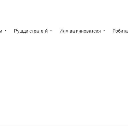
м
Рушди стратегӣ
Илм ва инноватсия
Робита