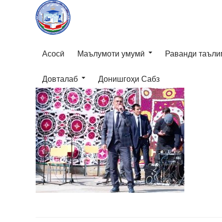
Асосӣ
Маълумоти умумӣ
Раванди таъли
Довталаб
Донишгоҳи Сабз