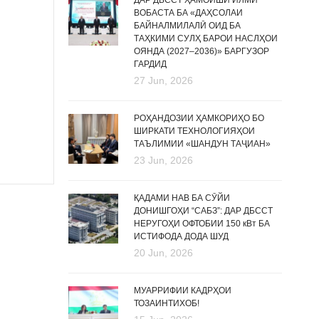
ДАР ДБССТ ҲАМОИШИ ИЛМӢ
ВОБАСТА БА «ДАҲСОЛАИ
БАЙНАЛМИЛАЛӢ ОИД БА
ТАҲКИМИ СУЛҲ БАРОИ НАСЛҲОИ
ОЯНДА (2027–2036)» БАРГУЗОР
ГАРДИД
27 Jun, 2026
РОҲАНДОЗИИ ҲАМКОРИҲО БО
ШИРКАТИ ТЕХНОЛОГИЯҲОИ
ТАЪЛИМИИ «ШАНДУН ТАҶИАН»
23 Jun, 2026
ҚАДАМИ НАВ БА СӮЙИ
ДОНИШГОҲИ “САБЗ”: ДАР ДБССТ
НЕРУГОҲИ ОФТОБИИ 150 кВт БА
ИСТИФОДА ДОДА ШУД
20 Jun, 2026
МУАРРИФИИ КАДРҲОИ
ТОЗАИНТИХОБ!