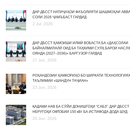
ДАР ДБССТ НАТИҶАҲОИ ФАЪОЛИЯТИ ШАШМОҲАИ АВВ
СОЛИ 2026 ҶАМЪБАСТ ГАРДИД
2 Jul, 2026
ДАР ДБССТ ҲАМОИШИ ИЛМӢ ВОБАСТА БА «ДАҲСОЛАИ
БАЙНАЛМИЛАЛӢ ОИД БА ТАҲКИМИ СУЛҲ БАРОИ НАСЛ
ОЯНДА (2027–2036)» БАРГУЗОР ГАРДИД
27 Jun, 2026
РОҲАНДОЗИИ ҲАМКОРИҲО БО ШИРКАТИ ТЕХНОЛОГИЯ
ТАЪЛИМИИ «ШАНДУН ТАҶИАН»
23 Jun, 2026
ҚАДАМИ НАВ БА СӮЙИ ДОНИШГОҲИ “САБЗ”: ДАР ДБССТ
НЕРУГОҲИ ОФТОБИИ 150 кВт БА ИСТИФОДА ДОДА ШУД
20 Jun, 2026