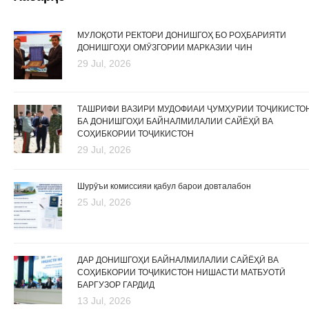
МУЛОҚОТИ РЕКТОРИ ДОНИШГОҲ БО РОҲБАРИЯТИ
ДОНИШГОҲИ ОМӮЗГОРИИ МАРКАЗИИ ЧИН
29 Jul, 2026
ТАШРИФИ ВАЗИРИ МУДОФИАИ ҶУМҲУРИИ ТОҶИКИСТО
БА ДОНИШГОҲИ БАЙНАЛМИЛАЛИИ САЙЁҲӢ ВА
СОҲИБКОРИИ ТОҶИКИСТОН
29 Jul, 2026
Шурӯъи комиссияи қабул барои довталабон
25 Jul, 2026
ДАР ДОНИШГОҲИ БАЙНАЛМИЛАЛИИ САЙЁҲӢ ВА
СОҲИБКОРИИ ТОҶИКИСТОН НИШАСТИ МАТБУОТӢ
БАРГУЗОР ГАРДИД
13 Jul, 2026