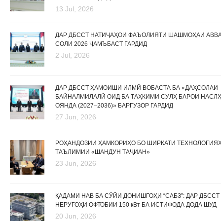
13 Jul, 2026
ДАР ДБССТ НАТИҶАҲОИ ФАЪОЛИЯТИ ШАШМОҲАИ АВВ
СОЛИ 2026 ҶАМЪБАСТ ГАРДИД
2 Jul, 2026
ДАР ДБССТ ҲАМОИШИ ИЛМӢ ВОБАСТА БА «ДАҲСОЛАИ
БАЙНАЛМИЛАЛӢ ОИД БА ТАҲКИМИ СУЛҲ БАРОИ НАСЛ
ОЯНДА (2027–2036)» БАРГУЗОР ГАРДИД
27 Jun, 2026
РОҲАНДОЗИИ ҲАМКОРИҲО БО ШИРКАТИ ТЕХНОЛОГИЯ
ТАЪЛИМИИ «ШАНДУН ТАҶИАН»
23 Jun, 2026
ҚАДАМИ НАВ БА СӮЙИ ДОНИШГОҲИ “САБЗ”: ДАР ДБССТ
НЕРУГОҲИ ОФТОБИИ 150 кВт БА ИСТИФОДА ДОДА ШУД
20 Jun, 2026