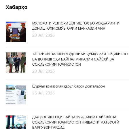
Хабарҳо
МУЛОҚОТИ РЕКТОРИ ДОНИШГОҲ БО РОҲБАРИЯТИ
ДОНИШГОҲИ ОМӮЗГОРИИ МАРКАЗИИ ЧИН
29 Jul, 2026
ТАШРИФИ ВАЗИРИ МУДОФИАИ ҶУМҲУРИИ ТОҶИКИСТО
БА ДОНИШГОҲИ БАЙНАЛМИЛАЛИИ САЙЁҲӢ ВА
СОҲИБКОРИИ ТОҶИКИСТОН
29 Jul, 2026
Шурӯъи комиссияи қабул барои довталабон
25 Jul, 2026
ДАР ДОНИШГОҲИ БАЙНАЛМИЛАЛИИ САЙЁҲӢ ВА
СОҲИБКОРИИ ТОҶИКИСТОН НИШАСТИ МАТБУОТӢ
БАРГУЗОР ГАРДИД