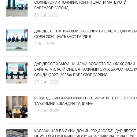
СОҲИБКОРИИ ТОҶИКИСТОН НИШАСТИ МАТБУОТӢ
БАРГУЗОР ГАРДИД
13 Jul, 2026
ДАР ДБССТ НАТИҶАҲОИ ФАЪОЛИЯТИ ШАШМОҲАИ АВВ
СОЛИ 2026 ҶАМЪБАСТ ГАРДИД
2 Jul, 2026
ДАР ДБССТ ҲАМОИШИ ИЛМӢ ВОБАСТА БА «ДАҲСОЛАИ
БАЙНАЛМИЛАЛӢ ОИД БА ТАҲКИМИ СУЛҲ БАРОИ НАСЛ
ОЯНДА (2027–2036)» БАРГУЗОР ГАРДИД
27 Jun, 2026
РОҲАНДОЗИИ ҲАМКОРИҲО БО ШИРКАТИ ТЕХНОЛОГИЯ
ТАЪЛИМИИ «ШАНДУН ТАҶИАН»
23 Jun, 2026
ҚАДАМИ НАВ БА СӮЙИ ДОНИШГОҲИ “САБЗ”: ДАР ДБССТ
НЕРУГОҲИ ОФТОБИИ 150 кВт БА ИСТИФОДА ДОДА ШУД