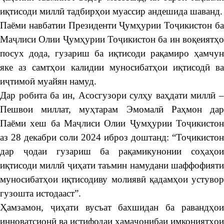
иқтисоди миллӣ тадбирҳои муассир андешида шаванд.
Паёми навбатии Президенти Ҷумҳурии Тоҷикистон ба
Маҷлиси Олии Ҷумҳурии Тоҷикистон ба ин воқеиятҳо
посух дода, гузариш ба иқтисоди рақамиро ҳамчун
яке аз самтҳои калидии муносибатҳои иқтисодӣ ва
иҷтимоӣ муайян намуд.
Дар робита ба ин, Асосгузори сулҳу ваҳдати миллӣ –
Пешвои миллат, муҳтарам Эмомалӣ Раҳмон дар
Паёми хеш ба Маҷлиси Олии Ҷумҳурии Тоҷикистон
аз 28 декабри соли 2024 иброз доштанд: “Тоҷикистон
дар ҷодаи гузариш ба рақамикунонии соҳаҳои
иқтисоди миллӣ ҷиҳати таъмин намудани шаффофияти
муносибатҳои иқтисодиву молиявӣ қадамҳои устувор
гузошта истодааст”.
Ҳамзамон, ҷиҳати вусъат бахшидан ба равандҳои
инноватсионӣ ва истифодаи ҳамаҷонибаи имкониятҳои