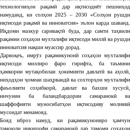
технологияҳои рақамӣ дар иқтисодиёт пешниҳод
намуданд, ки солҳои 2025 – 2030 «Солҳои рушди
иқтисоди рақамӣ ва инноватсия» эълон карда шаванд.
Иқдоми мазкур саривақтӣ буда, дар самти таҳвили
рақамии соҳаҳои мухталифи иқтисоди миллӣ ва рушди
инноватсия нақши муассир дорад.
Дарвоқеъ, имрӯз рақамикунонӣ соҳаҳои мухталифи
иқтисоди миллиро фаро гирифта, ба таъмини
ҳамкории мутақобилаи ҳокимияти давлатӣ ва аҳолӣ,
ниҳодҳои ҷомеаи шаҳрвандӣ ва сохторҳои мухталифи
фаъолияти соҳибкорӣ, давлат ва бахши хусусӣ,
инчунин ба баландбардории самаранокӣ ва
шаффофияти муносибатҳои иқтисодиву молиявӣ
мусоидат менамояд.
Бояд иброз намуд, ки рақамикунониро ҳамчун
тамоюли инкишофи самаранокӣ дар тамоми соҳаҳои