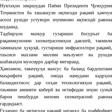
Нуктаҳои зикршудаи Паёми Президенти Ҷумҳурии
Тоҷикистон ба ташаккули иқтисоди рақамӣ ҳамчун
асоси рушди устувори иҷтимоию иқтисодӣ равона
шудаанд.
Тадбирҳои мазкур гузариши босуръат ба
рақамикунонии хизматрасониҳои давлатӣ, такмили
заминаҳои ҳуқуқӣ, густариши инфрасохтори рақамӣ,
таъсиси махзани миллии маълумот ва рушди
шабакаҳои муосирро дарбар мегиранд.
Ҳамзамон, таваҷҷуҳи махсус ба баланд бардоштани
маърифати рақамӣ, омода намудани кадрҳои
баландихтисос дар соҳаи технологияҳои рақамӣ,
таъмини амнияти киберӣ ва истифодаи зеҳни сунъӣ
барои пешбурди низоми хизматрасонӣ равона
гардидааст.
Гузариш ба иқтисоди рақамӣ натанҳо ба шаффофият