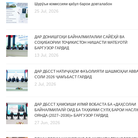
Шурӯъи комиссияи қабул барои довталабон
25 Jul, 2026
ДАР ДОНИШГОҲИ БАЙНАЛМИЛАЛИИ САЙЁҲӢ ВА
СОҲИБКОРИИ ТОҶИКИСТОН НИШАСТИ МАТБУОТӢ
БАРГУЗОР ГАРДИД
13 Jul, 2026
ДАР ДБССТ НАТИҶАҲОИ ФАЪОЛИЯТИ ШАШМОҲАИ АВВ
СОЛИ 2026 ҶАМЪБАСТ ГАРДИД
2 Jul, 2026
ДАР ДБССТ ҲАМОИШИ ИЛМӢ ВОБАСТА БА «ДАҲСОЛАИ
БАЙНАЛМИЛАЛӢ ОИД БА ТАҲКИМИ СУЛҲ БАРОИ НАСЛ
ОЯНДА (2027–2036)» БАРГУЗОР ГАРДИД
27 Jun, 2026