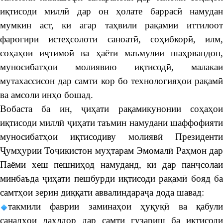
иқтисоди миллӣ дар он ҳолате баррасӣ намудан
мумкин аст, ки агар таҳвили рақамии иттилоот
фарогири истеҳсолоти саноатӣ, соҳибкорӣ, илм,
соҳаҳои иҷтимоӣ ва ҳаёти маъмулии шаҳрвандон,
муносибатҳои молиявию иқтисодӣ, малакаи
мутахассисон дар самти кор бо технологияҳои рақамӣ
ва амсоли инҳо бошад.
Вобаста ба ин, ҷиҳати рақамикунонии соҳаҳои
иқтисоди миллӣ ҷиҳати таъмин намудани шаффофияти
муносибатҳои иқтисодиву молиявӣ Президенти
Ҷумҳурии Тоҷикистон муҳтарам Эмомалӣ Раҳмон дар
Паёми хеш пешниҳод намуданд, ки дар панҷсолаи
минбаъда ҷиҳати пешбурди иқтисоди рақамӣ бояд ба
самтҳои зерин диққати аввалиндараҷа дода шавад:
такмили фаврии заминаҳои ҳуқуқӣ ва қабули
санадҳои дахлдор дар самти гузариш ба иқтисоди