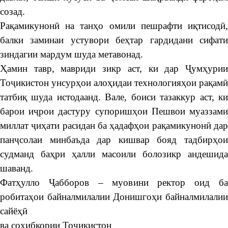
созад.
Рақамикунонӣ на танҳо омили пешрафти иқтисодӣ,
балки заминаи устувори беҳтар гардидани сифати
зиндагии мардум шуда метавонад.
Ҳамин тавр, мавриди зикр аст, ки дар Ҷумҳурии
Тоҷикистон унсурҳои алоҳидаи технологияҳои рақамӣ
татбиқ шуда истодаанд. Вале, боиси тазаккур аст, ки
барои иҷрои дастуру супоришҳои Пешвои муаззами
миллат ҷиҳати расидан ба ҳадафҳои рақамикунонӣ дар
панҷсолаи минбаъда дар кишвар бояд тадбирҳои
судманд баҳри ҳалли масоили болозикр андешида
шаванд.
Фатҳулло Ҷабборов – муовини ректор оид ба
робитаҳои байналмилалии Донишгоҳи байналмилалии
сайёҳӣ
ва соҳибкории Тоҷикистон