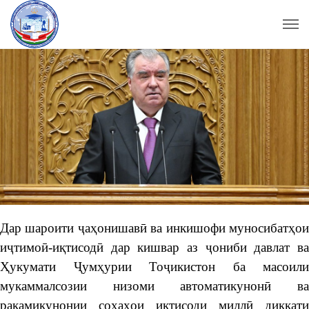
Дар шароити ҷаҳонишавӣ ва инкишофи муносибатҳои
иҷтимоӣ-иқтисодӣ дар кишвар аз ҷониби давлат ва
Ҳукумати Ҷумҳурии Тоҷикистон ба масоили
мукаммалсозии низоми автоматикунонӣ ва
рақамикунонии соҳаҳои иқтисоди миллӣ диққати