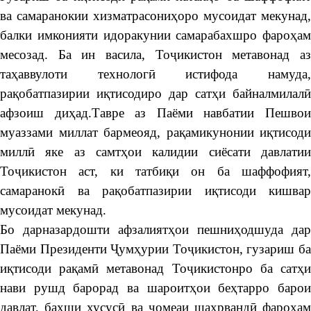
ва самаранокии хизматрасониҳоро мусоидат мекунад,
балки имконияти идоракунии самарабахшро фароҳам
месозад. Ба ин васила, Тоҷикистон метавонад аз
таҳаввулоти технологӣ истифода намуда,
рақобатпазирии иқтисодиро дар сатҳи байналмилалӣ
афзоиш диҳад.Тавре аз Паёми навбатии Пешвои
муаззами миллат бармеояд, рақамикунонии иқтисоди
миллӣ яке аз самтҳои калидии сиёсати давлатии
Тоҷикистон аст, ки татбиқи он ба шаффофият,
самаранокӣ ва рақобатпазирии иқтисоди кишвар
мусоидат мекунад.
Бо дарназардошти афзалиятҳои пешниҳодшуда дар
Паёми Президенти Ҷумҳурии Тоҷикистон, гузариш ба
иқтисоди рақамӣ метавонад Тоҷикистонро ба сатҳи
нави рушд барорад ва шароитҳои беҳтарро барои
давлат, бахши хусусӣ ва ҷомеаи шаҳрвандӣ фароҳам