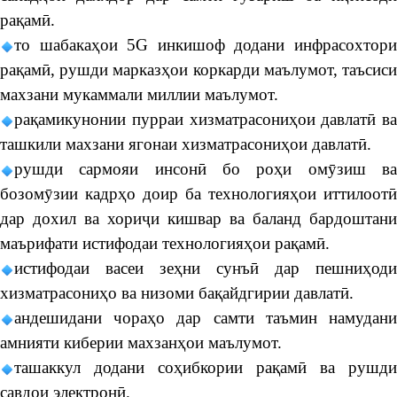
рақамӣ.
то шабакаҳои 5G инкишоф додани инфрасохтори
рақамӣ, рушди марказҳои коркарди маълумот, таъсиси
махзани мукаммали миллии маълумот.
рақамикунонии пурраи хизматрасониҳои давлатӣ ва
ташкили махзани ягонаи хизматрасониҳои давлатӣ.
рушди сармояи инсонӣ бо роҳи омӯзиш ва
бозомӯзии кадрҳо доир ба технологияҳои иттилоотӣ
дар дохил ва хориҷи кишвар ва баланд бардоштани
маърифати истифодаи технологияҳои рақамӣ.
истифодаи васеи зеҳни сунъӣ дар пешниҳоди
хизматрасониҳо ва низоми бақайдгирии давлатӣ.
андешидани чораҳо дар самти таъмин намудани
амнияти киберии махзанҳои маълумот.
ташаккул додани соҳибкории рақамӣ ва рушди
савдои электронӣ.