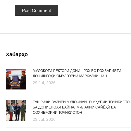
Хабарҳо
МУЛОҚОТИ РЕКТОРИ ДОНИШГОҲ БО РОҲБАРИЯТИ
ДОНИШГОҲИ ОМӮЗГОРИИ МАРКАЗИИ ЧИН
29 Jul, 2026
ТАШРИФИ ВАЗИРИ МУДОФИАИ ҶУМҲУРИИ ТОҶИКИСТО
БА ДОНИШГОҲИ БАЙНАЛМИЛАЛИИ САЙЁҲӢ ВА
СОҲИБКОРИИ ТОҶИКИСТОН
29 Jul, 2026