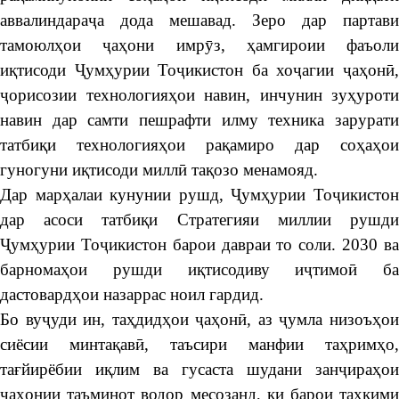
аввалиндараҷа дода мешавад. Зеро дар партави
тамоюлҳои ҷаҳони имрӯз, ҳамгироии фаъоли
иқтисоди Ҷумҳурии Тоҷикистон ба хоҷагии ҷаҳонӣ,
ҷорисозии технологияҳои навин, инчунин зуҳуроти
навин дар самти пешрафти илму техника зарурати
татбиқи технологияҳои рақамиро дар соҳаҳои
гуногуни иқтисоди миллӣ тақозо менамояд.
Дар марҳалаи кунунии рушд, Ҷумҳурии Тоҷикистон
дар асоси татбиқи Стратегияи миллии рушди
Ҷумҳурии Тоҷикистон барои давраи то соли. 2030 ва
барномаҳои рушди иқтисодиву иҷтимоӣ ба
дастовардҳои назаррас ноил гардид.
Бо вуҷуди ин, таҳдидҳои ҷаҳонӣ, аз ҷумла низоъҳои
сиёсии минтақавӣ, таъсири манфии таҳримҳо,
тағйирёбии иқлим ва гусаста шудани занҷираҳои
ҷаҳонии таъминот водор месозанд, ки барои таҳкими