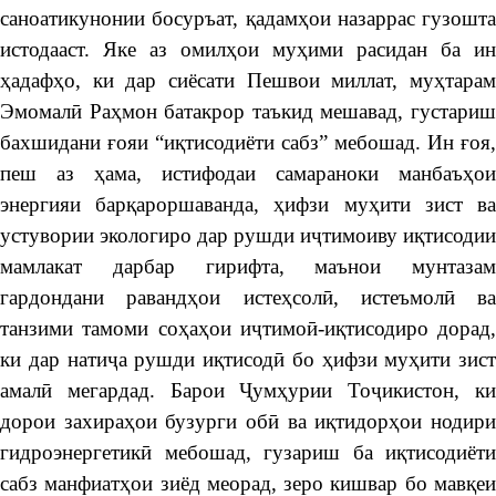
саноатикунонии босуръат, қадамҳои назаррас гузошта
истодааст. Яке аз омилҳои муҳими расидан ба ин
ҳадафҳо, ки дар сиёсати Пешвои миллат, муҳтарам
Эмомалӣ Раҳмон батакрор таъкид мешавад, густариш
бахшидани ғояи “иқтисодиёти сабз” мебошад. Ин ғоя,
пеш аз ҳама, истифодаи самараноки манбаъҳои
энергияи барқароршаванда, ҳифзи муҳити зист ва
устувории экологиро дар рушди иҷтимоиву иқтисодии
мамлакат дарбар гирифта, маънои мунтазам
гардондани равандҳои истеҳсолӣ, истеъмолӣ ва
танзими тамоми соҳаҳои иҷтимоӣ-иқтисодиро дорад,
ки дар натиҷа рушди иқтисодӣ бо ҳифзи муҳити зист
амалӣ мегардад. Барои Ҷумҳурии Тоҷикистон, ки
дорои захираҳои бузурги обӣ ва иқтидорҳои нодири
гидроэнергетикӣ мебошад, гузариш ба иқтисодиёти
сабз манфиатҳои зиёд меорад, зеро кишвар бо мавқеи