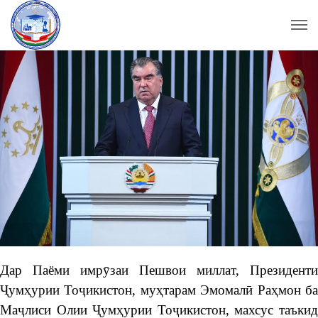
Дар Паёми имрӯзаи Пешвои миллат, Президенти
Ҷумҳурии Тоҷикистон, муҳтарам Эмомалӣ Раҳмон ба
Маҷлиси Олии Ҷумҳурии Тоҷикистон, махсус таъкид