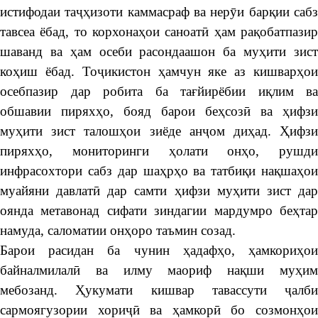
истифодаи таҷҳизоти каммасраф ва нерӯи барқии сабз
тавсеа ёбад, то корхонаҳои саноатӣ ҳам рақобатпазир
шаванд ва ҳам осеби расондаашон ба муҳити зист
коҳиш ёбад. Тоҷикистон ҳамчун яке аз кишварҳои
осебпазир дар робита ба тағйирёбии иқлим ва
обшавии пиряхҳо, бояд барои беҳсозӣ ва ҳифзи
муҳити зист талошҳои зиёде анҷом диҳад. Ҳифзи
пиряхҳо, мониторинги ҳолати онҳо, рушди
инфрасохтори сабз дар шаҳрҳо ва татбиқи нақшаҳои
муайяни давлатӣ дар самти ҳифзи муҳити зист дар
оянда метавонад сифати зиндагии мардумро беҳтар
намуда, саломатии онҳоро таъмин созад.
Барои расидан ба чунин ҳадафҳо, ҳамкориҳои
байналмилалӣ ва илму маориф нақши муҳим
мебозанд. Ҳукумати кишвар тавассути ҷалби
сармоягузории хориҷӣ ва ҳамкорӣ бо созмонҳои