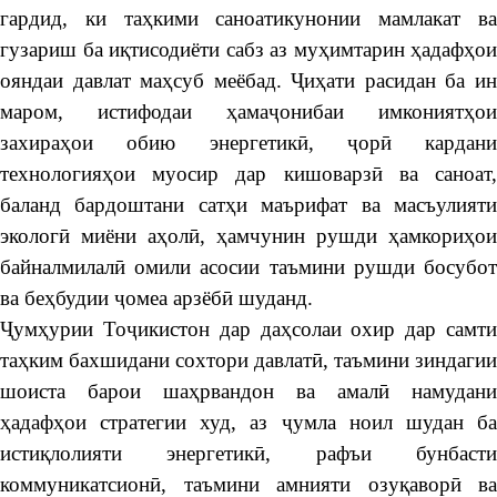
гардид, ки таҳкими саноатикунонии мамлакат ва
гузариш ба иқтисодиёти сабз аз муҳимтарин ҳадафҳои
ояндаи давлат маҳсуб меёбад. Ҷиҳати расидан ба ин
маром, истифодаи ҳамаҷонибаи имкониятҳои
захираҳои обию энергетикӣ, ҷорӣ кардани
технологияҳои муосир дар кишоварзӣ ва саноат,
баланд бардоштани сатҳи маърифат ва масъулияти
экологӣ миёни аҳолӣ, ҳамчунин рушди ҳамкориҳои
байналмилалӣ омили асосии таъмини рушди босубот
ва беҳбудии ҷомеа арзёбӣ шуданд.
Ҷумҳурии Тоҷикистон дар даҳсолаи охир дар самти
таҳким бахшидани сохтори давлатӣ, таъмини зиндагии
шоиста барои шаҳрвандон ва амалӣ намудани
ҳадафҳои стратегии худ, аз ҷумла ноил шудан ба
истиқлолияти энергетикӣ, рафъи бунбасти
коммуникатсионӣ, таъмини амнияти озуқаворӣ ва