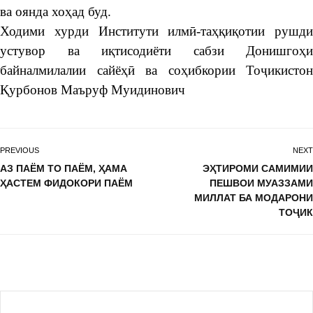
ва оянда хоҳад буд.
Ходими хурди Институти илмӣ-таҳқиқотии рушди
устувор ва иқтисодиёти сабзи Донишгоҳи
байналмилалии сайёҳӣ ва соҳибкории Тоҷикистон
Қурбонов Маъруф Муидинович
PREVIOUS
NEXT
АЗ ПАЁМ ТО ПАЁМ, ҲАМА
ЭҲТИРОМИ САМИМИИ
ҲАСТЕМ ФИДОКОРИ ПАЁМ
ПЕШВОИ МУАЗЗАМИ
МИЛЛАТ БА МОДАРОНИ
ТОҶИК