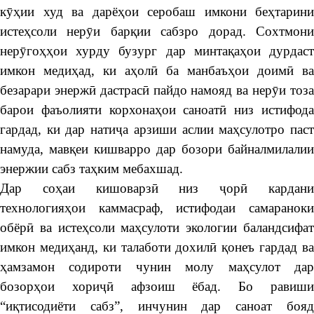
кӯҳии худ ва дарёҳои серобаш имкони беҳтарини
истеҳсоли нерӯи барқии сабзро дорад. Сохтмони
нерӯгоҳҳои хурду бузург дар минтақаҳои дурдаст
имкон медиҳад, ки аҳолӣ ба манбаъҳои доимӣ ва
безарари энержӣ дастрасӣ пайдо намояд ва нерӯи тоза
барои фаъолияти корхонаҳои саноатӣ низ истифода
гардад, ки дар натиҷа арзиши аслии маҳсулотро паст
намуда, мавқеи кишварро дар бозори байналмилалии
энержии сабз таҳким мебахшад.
Дар соҳаи кишоварзӣ низ ҷорӣ кардани
технологияҳои каммасраф, истифодаи самараноки
обёрӣ ва истеҳсоли маҳсулоти экологии баландсифат
имкон медиҳанд, ки талаботи дохилӣ қонеъ гардад ва
ҳамзамон содироти чунин молу маҳсулот дар
бозорҳои хориҷӣ афзоиш ёбад. Бо равиши
“иқтисодиёти сабз”, инчунин дар саноат бояд