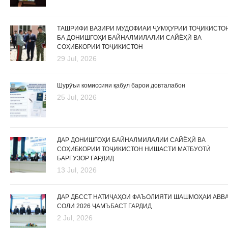
ТАШРИФИ ВАЗИРИ МУДОФИАИ ҶУМҲУРИИ ТОҶИКИСТО
БА ДОНИШГОҲИ БАЙНАЛМИЛАЛИИ САЙЁҲӢ ВА
СОҲИБКОРИИ ТОҶИКИСТОН
29 Jul, 2026
Шурӯъи комиссияи қабул барои довталабон
25 Jul, 2026
ДАР ДОНИШГОҲИ БАЙНАЛМИЛАЛИИ САЙЁҲӢ ВА
СОҲИБКОРИИ ТОҶИКИСТОН НИШАСТИ МАТБУОТӢ
БАРГУЗОР ГАРДИД
13 Jul, 2026
ДАР ДБССТ НАТИҶАҲОИ ФАЪОЛИЯТИ ШАШМОҲАИ АВВ
СОЛИ 2026 ҶАМЪБАСТ ГАРДИД
2 Jul, 2026