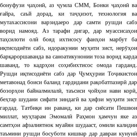
бонуфузи ҷаҳонӣ, аз ҷумла СММ, Бонки ҷаҳонӣ ва
ғайра, саъй дорад, ки таҷҳизот, технология ва
мутахассисони варзидаеро дар самти рушди сабз
ворид намояд. Аз тарафи дигар, дар муассисаҳои
таҳсилоти олӣ бояд ихтисосу фанҳои марбут ба
иқтисодиёти сабз, идоракунии муҳити зист, нерӯҳои
барқароршаванда ва саноатикунонии тоза ворид карда
шаванд, то кадрҳои соҳибихтисос омода гарданд.
Рушди иқтисодиёти сабз дар Ҷумҳурии Тоҷикистон
метавонад боиси баланд гардидани рақобатпазирӣ дар
бозорҳои байналмилалӣ, таъсиси ҷойҳои нави корӣ,
беҳтар шудани сифати зиндагӣ ва ҳифзи муҳити зист
гардад. Татбиқи ин раванд, ки дар сиёсати Пешвои
миллат, муҳтарам Эмомалӣ Раҳмон ҳамчун яке аз
самтҳои афзалиятнок муайян шудааст, омили калидии
таъмини рушди босуботи кишвар дар давраи кунунӣ