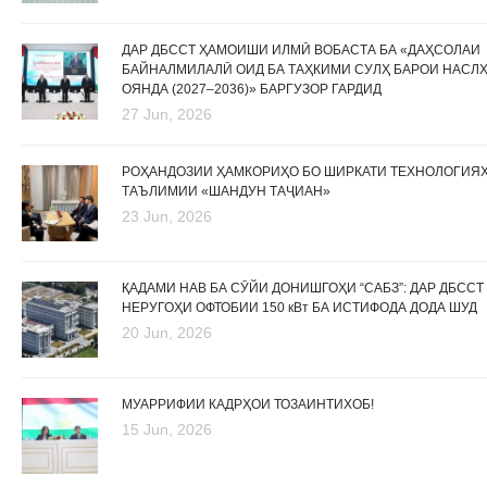
ДАР ДБССТ ҲАМОИШИ ИЛМӢ ВОБАСТА БА «ДАҲСОЛАИ
БАЙНАЛМИЛАЛӢ ОИД БА ТАҲКИМИ СУЛҲ БАРОИ НАСЛ
ОЯНДА (2027–2036)» БАРГУЗОР ГАРДИД
27 Jun, 2026
РОҲАНДОЗИИ ҲАМКОРИҲО БО ШИРКАТИ ТЕХНОЛОГИЯ
ТАЪЛИМИИ «ШАНДУН ТАҶИАН»
23 Jun, 2026
ҚАДАМИ НАВ БА СӮЙИ ДОНИШГОҲИ “САБЗ”: ДАР ДБССТ
НЕРУГОҲИ ОФТОБИИ 150 кВт БА ИСТИФОДА ДОДА ШУД
20 Jun, 2026
МУАРРИФИИ КАДРҲОИ ТОЗАИНТИХОБ!
15 Jun, 2026