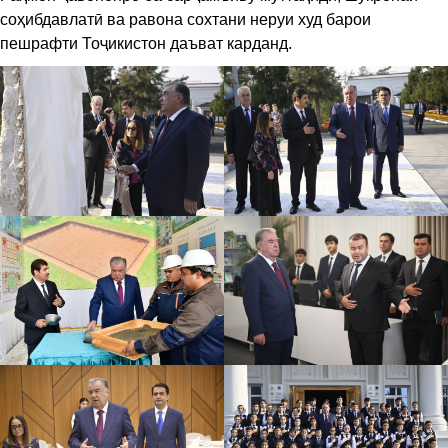
соҳибдавлатӣ ва равона сохтани неруи худ барои
пешрафти Тоҷикистон даъват карданд.