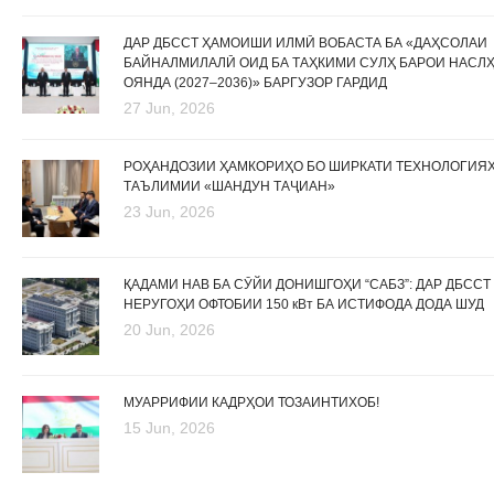
ДАР ДБССТ ҲАМОИШИ ИЛМӢ ВОБАСТА БА «ДАҲСОЛАИ
БАЙНАЛМИЛАЛӢ ОИД БА ТАҲКИМИ СУЛҲ БАРОИ НАСЛ
ОЯНДА (2027–2036)» БАРГУЗОР ГАРДИД
27 Jun, 2026
РОҲАНДОЗИИ ҲАМКОРИҲО БО ШИРКАТИ ТЕХНОЛОГИЯ
ТАЪЛИМИИ «ШАНДУН ТАҶИАН»
23 Jun, 2026
ҚАДАМИ НАВ БА СӮЙИ ДОНИШГОҲИ “САБЗ”: ДАР ДБССТ
НЕРУГОҲИ ОФТОБИИ 150 кВт БА ИСТИФОДА ДОДА ШУД
20 Jun, 2026
МУАРРИФИИ КАДРҲОИ ТОЗАИНТИХОБ!
15 Jun, 2026