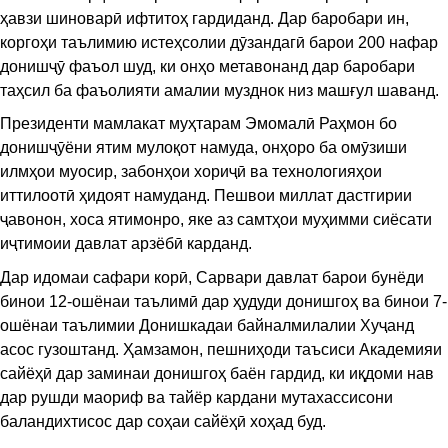
ҳавзи шиноварӣ ифтитоҳ гардиданд. Дар баробари ин,
коргоҳи таълимию истеҳсолии дӯзандагӣ барои 200 нафар
донишҷӯ фаъол шуд, ки онҳо метавонанд дар баробари
таҳсил ба фаъолияти амалии музднок низ машғул шаванд.
Президенти мамлакат муҳтарам Эмомалӣ Раҳмон бо
донишҷӯёни ятим мулоқот намуда, онҳоро ба омӯзиши
илмҳои муосир, забонҳои хориҷӣ ва технологияҳои
иттилоотӣ ҳидоят намуданд. Пешвои миллат дастгирии
ҷавонон, хоса ятимонро, яке аз самтҳои муҳимми сиёсати
иҷтимоии давлат арзёбӣ карданд.
Дар идомаи сафари корӣ, Сарвари давлат барои бунёди
бинои 12-ошёнаи таълимӣ дар ҳудуди донишгоҳ ва бинои 7-
ошёнаи таълимии Донишкадаи байналмилалии Хуҷанд
асос гузоштанд. Ҳамзамон, пешниҳоди таъсиси Академияи
сайёҳӣ дар заминаи донишгоҳ баён гардид, ки иқдоми нав
дар рушди маориф ва тайёр кардани мутахассисони
баландихтисос дар соҳаи сайёҳӣ хоҳад буд.