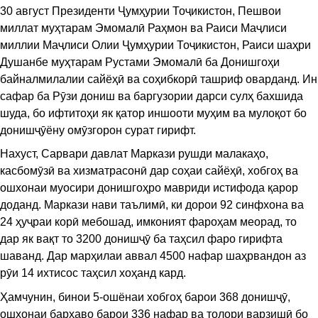
30 август Президенти Ҷумҳурии Тоҷикистон, Пешвои
миллат муҳтарам Эмомалӣ Раҳмон ва Раиси Маҷлиси
миллии Маҷлиси Олии Ҷумҳурии Тоҷикистон, Раиси шаҳри
Душанбе муҳтарам Рустами Эмомалӣ ба Донишгоҳи
байналмилалии сайёҳӣ ва соҳибкорӣ ташриф оварданд. Ин
сафар ба Рӯзи дониш ва баргузории дарси сулҳ бахшида
шуда, бо ифтитоҳи як қатор иншооти муҳим ва мулоқот бо
донишҷӯёну омӯзгорон сурат гирифт.
Нахуст, Сарвари давлат Маркази рушди малакаҳо,
касбомӯзӣ ва хизматрасонӣ дар соҳаи сайёҳӣ, хобгоҳ ва
ошхонаи муосири донишгоҳро мавриди истифода қарор
доданд. Маркази нави таълимӣ, ки дорои 92 синфхона ва
24 ҳуҷраи корӣ мебошад, имконият фароҳам меорад, то
дар як вақт то 3200 донишҷӯ ба таҳсил фаро гирифта
шаванд. Дар марҳилаи аввал 4500 нафар шаҳрвандон аз
рӯи 14 ихтисос таҳсил хоҳанд кард.
Ҳамчунин, бинои 5-ошёнаи хобгоҳ барои 368 донишҷӯ,
ошхонаи барҳаво барои 336 нафар ва толори варзишӣ бо