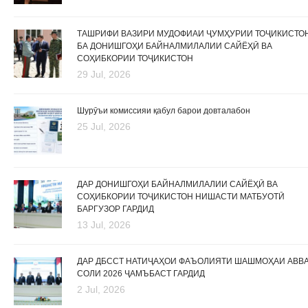
ТАШРИФИ ВАЗИРИ МУДОФИАИ ҶУМҲУРИИ ТОҶИКИСТО
БА ДОНИШГОҲИ БАЙНАЛМИЛАЛИИ САЙЁҲӢ ВА
СОҲИБКОРИИ ТОҶИКИСТОН
29 Jul, 2026
Шурӯъи комиссияи қабул барои довталабон
25 Jul, 2026
ДАР ДОНИШГОҲИ БАЙНАЛМИЛАЛИИ САЙЁҲӢ ВА
СОҲИБКОРИИ ТОҶИКИСТОН НИШАСТИ МАТБУОТӢ
БАРГУЗОР ГАРДИД
13 Jul, 2026
ДАР ДБССТ НАТИҶАҲОИ ФАЪОЛИЯТИ ШАШМОҲАИ АВВ
СОЛИ 2026 ҶАМЪБАСТ ГАРДИД
2 Jul, 2026