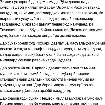
Зимни суханронӣ дар ҷамъомади Рӯзи дониш ва дарси
сулҳ, Пешвои миллат муҳтарам Эмомалӣ Раҳмон таъкид
намуданд, ки ҳамаи дастовардҳои кишвар, пеш аз ҳама, бо
шарофати сулҳу субот ва ваҳдати миллӣ имконпазир
гардидаанд. Сарвари давлат пешниҳод намуданд, ки
Тоҷикистон ташаббуси байналмилалии “Даҳсолаи таҳкими
сулҳ ба хотири наслҳои оянда”-ро амалӣ намояд.
Дар суханронии худ Роҳбари давлат ба масъалаҳои муҳими
ислоҳоти соҳаи маориф таваҷҷуҳ намуда, таъкид карданд,
ки дар даврони соҳибистиқлолӣ ба ин соҳа зиёда аз 73,6
миллиард сомонӣ равона карда шудааст.
Дар робита ба ин, Сарвари давлат масъалаи таъмини
муассисаҳои таълимӣ бо кадрҳои омӯзгорӣ, таҳияи
стандарти нави давлатии таҳсилоти миёнаи умумӣ ва
қабули қонуни нав “Дар бораи мақоми омӯзгор”-ро аз
масъалаҳои рӯзмарра арзёбӣ намуданд.
Дар фароварди сухан, Пешвои миллат муҳтарам Эмомалӣ
Раҳмон ҷавононро ба сарҷамъиву муттаҳидӣ, шукронаи