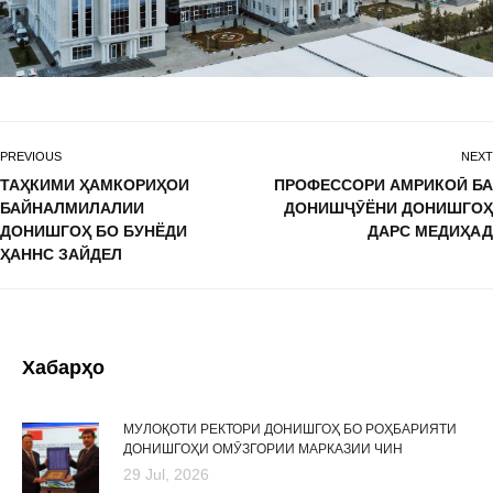
PREVIOUS
NEXT
ТАҲКИМИ ҲАМКОРИҲОИ
ПРОФЕССОРИ АМРИКОӢ БА
БАЙНАЛМИЛАЛИИ
ДОНИШҶӮЁНИ ДОНИШГОҲ
ДОНИШГОҲ БО БУНЁДИ
ДАРС МЕДИҲАД
ҲАННС ЗАЙДЕЛ
Хабарҳо
МУЛОҚОТИ РЕКТОРИ ДОНИШГОҲ БО РОҲБАРИЯТИ
ДОНИШГОҲИ ОМӮЗГОРИИ МАРКАЗИИ ЧИН
29 Jul, 2026