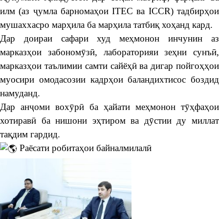
илм (аз ҷумла барномаҳои ITEC ва ICCR) тадбирҳои
мушаххасро марҳила ба марҳила татбиқ хоҳанд кард.
Дар доираи сафари худ меҳмонон инчунин аз
марказҳои забономӯзӣ, лабораторияи зеҳни сунъӣ,
марказҳои таълимии самти сайёҳӣ ва дигар пойгоҳҳои
муосири омодасозии кадрҳои баландихтисос боздид
намуданд.
Дар анҷоми вохӯрӣ ба ҳайати меҳмонон тӯҳфаҳои
хотиравӣ ба нишони эҳтиром ва дӯстии ду миллат
тақдим гардид.
Раёсати робитаҳои байналмилалӣ