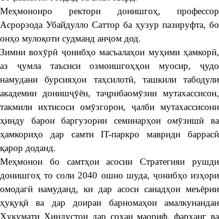
Меҳмононро ректори донишгоҳ, профессор
Асрорзода Убайдулло Саттор ба ҳузур пазируфта, бо
онҳо мулоқоти судманд анҷом дод.
Зимни вохӯрӣ ҷонибҳо масъалаҳои муҳими ҳамкорӣ,
аз ҷумла таъсиси озмоишгоҳҳои муосир, ҷудо
намудани бурсияҳои таҳсилотӣ, ташкили табодули
академии донишҷӯён, таҷрибаомӯзии мутахассисон,
такмили ихтисоси омӯзгорон, ҷалби мутахассисони
ҳинду барои баргузории семинарҳои омӯзишӣ ва
ҳамкориҳо дар самти IT-паркро мавриди баррасӣ
қарор доданд.
Меҳмонон бо самтҳои асосии Стратегияи рушди
донишгоҳ то соли 2040 ошно шуда, ҷонибҳо изҳори
омодагӣ намуданд, ки дар асоси санадҳои меъёрии
ҳуқуқӣ ва дар доираи барномаҳои амалкунандаи
Ҳукумати Ҳиндустон дар соҳаи маориф, фарҳанг ва