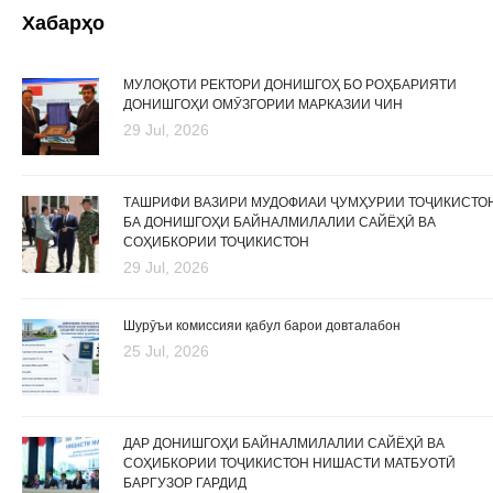
Хабарҳо
МУЛОҚОТИ РЕКТОРИ ДОНИШГОҲ БО РОҲБАРИЯТИ
ДОНИШГОҲИ ОМӮЗГОРИИ МАРКАЗИИ ЧИН
29 Jul, 2026
ТАШРИФИ ВАЗИРИ МУДОФИАИ ҶУМҲУРИИ ТОҶИКИСТО
БА ДОНИШГОҲИ БАЙНАЛМИЛАЛИИ САЙЁҲӢ ВА
СОҲИБКОРИИ ТОҶИКИСТОН
29 Jul, 2026
Шурӯъи комиссияи қабул барои довталабон
25 Jul, 2026
ДАР ДОНИШГОҲИ БАЙНАЛМИЛАЛИИ САЙЁҲӢ ВА
СОҲИБКОРИИ ТОҶИКИСТОН НИШАСТИ МАТБУОТӢ
БАРГУЗОР ГАРДИД