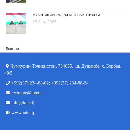
МУАРРИФИИ КАДРҲОИ ТОЗАИНТИХОБ!
15 Jun, 2026
Бештар
Ҷумҳурии Тоҷикистон, 734055, ш. Душанбе, х. Борбад,
48/5
+992(37) 234-88-02; +992(37) 234-88-24
rectorate@iutet.tj
info@iutet.tj
www.iutet.tj