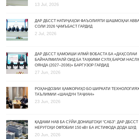
13 Jul, 2026
ДАР ДБССТ НАТИҶАҲОИ ФАЪОЛИЯТИ ШАШМОҲАИ АВВ
СОЛИ 2026 ҶАМЪБАСТ ГАРДИД
2 Jul, 2026
ДАР ДБССТ ҲАМОИШИ ИЛМӢ ВОБАСТА БА «ДАҲСОЛАИ
БАЙНАЛМИЛАЛӢ ОИД БА ТАҲКИМИ СУЛҲ БАРОИ НАСЛ
ОЯНДА (2027–2036)» БАРГУЗОР ГАРДИД
27 Jun, 2026
РОҲАНДОЗИИ ҲАМКОРИҲО БО ШИРКАТИ ТЕХНОЛОГИЯ
ТАЪЛИМИИ «ШАНДУН ТАҶИАН»
23 Jun, 2026
ҚАДАМИ НАВ БА СӮЙИ ДОНИШГОҲИ “САБЗ”: ДАР ДБССТ
НЕРУГОҲИ ОФТОБИИ 150 кВт БА ИСТИФОДА ДОДА ШУД
20 Jun, 2026