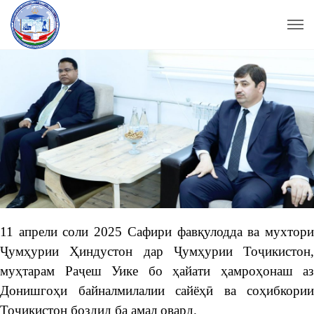
11 апрели соли 2025 Сафири фавқулодда ва мухтори
Ҷумҳурии Ҳиндустон дар Ҷумҳурии Тоҷикистон,
муҳтарам Раҷеш Уике бо ҳайати ҳамроҳонаш аз
Донишгоҳи байналмилалии сайёҳӣ ва соҳибкории
Тоҷикистон боздид ба амал овард.