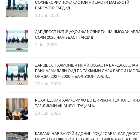
СОҲИБКОРИИ ТОҶИКИСТОН НИШАСТИ МАТБУОТӢ
БАРГУЗОР ГАРДИД
13 Jul, 2026
ДАР ДБССТ НАТИҶАҲОИ ФАЪОЛИЯТИ ШАШМОҲАИ АВВ
СОЛИ 2026 ҶАМЪБАСТ ГАРДИД
2 Jul, 2026
ДАР ДБССТ ҲАМОИШИ ИЛМӢ ВОБАСТА БА «ДАҲСОЛАИ
БАЙНАЛМИЛАЛӢ ОИД БА ТАҲКИМИ СУЛҲ БАРОИ НАСЛ
ОЯНДА (2027–2036)» БАРГУЗОР ГАРДИД
27 Jun, 2026
РОҲАНДОЗИИ ҲАМКОРИҲО БО ШИРКАТИ ТЕХНОЛОГИЯ
ТАЪЛИМИИ «ШАНДУН ТАҶИАН»
23 Jun, 2026
ҚАДАМИ НАВ БА СӮЙИ ДОНИШГОҲИ “САБЗ”: ДАР ДБССТ
НЕРУГОҲИ ОФТОБИИ 150 кВт БА ИСТИФОДА ДОДА ШУД