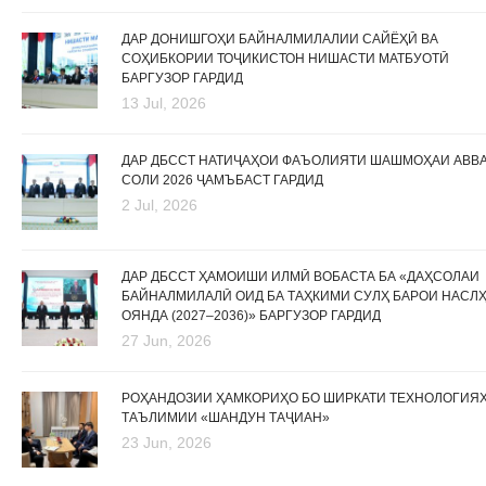
ДАР ДОНИШГОҲИ БАЙНАЛМИЛАЛИИ САЙЁҲӢ ВА
СОҲИБКОРИИ ТОҶИКИСТОН НИШАСТИ МАТБУОТӢ
БАРГУЗОР ГАРДИД
13 Jul, 2026
ДАР ДБССТ НАТИҶАҲОИ ФАЪОЛИЯТИ ШАШМОҲАИ АВВ
СОЛИ 2026 ҶАМЪБАСТ ГАРДИД
2 Jul, 2026
ДАР ДБССТ ҲАМОИШИ ИЛМӢ ВОБАСТА БА «ДАҲСОЛАИ
БАЙНАЛМИЛАЛӢ ОИД БА ТАҲКИМИ СУЛҲ БАРОИ НАСЛ
ОЯНДА (2027–2036)» БАРГУЗОР ГАРДИД
27 Jun, 2026
РОҲАНДОЗИИ ҲАМКОРИҲО БО ШИРКАТИ ТЕХНОЛОГИЯ
ТАЪЛИМИИ «ШАНДУН ТАҶИАН»
23 Jun, 2026