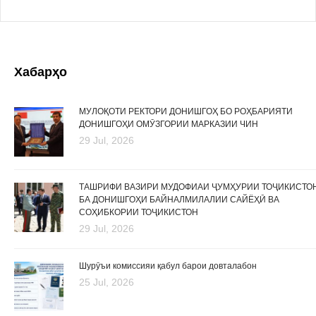
Хабарҳо
МУЛОҚОТИ РЕКТОРИ ДОНИШГОҲ БО РОҲБАРИЯТИ
ДОНИШГОҲИ ОМӮЗГОРИИ МАРКАЗИИ ЧИН
29 Jul, 2026
ТАШРИФИ ВАЗИРИ МУДОФИАИ ҶУМҲУРИИ ТОҶИКИСТО
БА ДОНИШГОҲИ БАЙНАЛМИЛАЛИИ САЙЁҲӢ ВА
СОҲИБКОРИИ ТОҶИКИСТОН
29 Jul, 2026
Шурӯъи комиссияи қабул барои довталабон
25 Jul, 2026