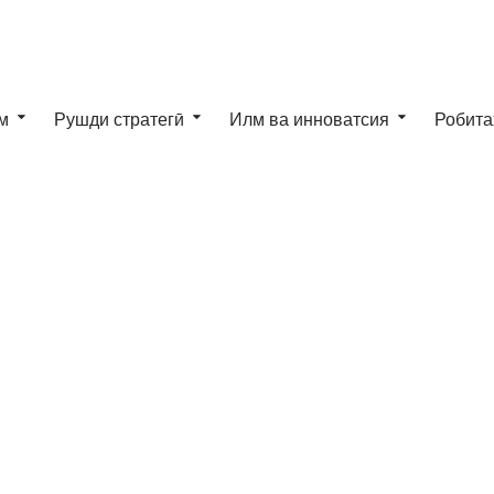
м
Рушди стратегӣ
Илм ва инноватсия
Робита