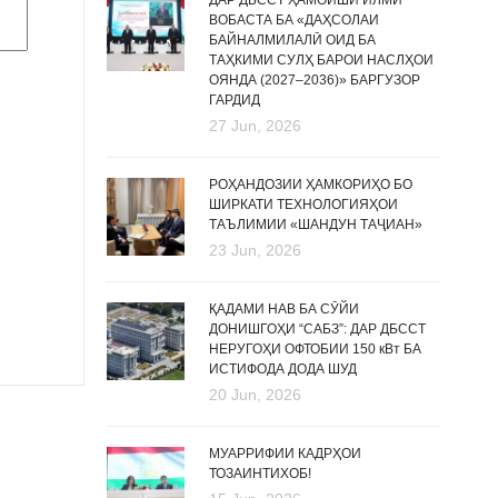
ДАР ДБССТ ҲАМОИШИ ИЛМӢ
ВОБАСТА БА «ДАҲСОЛАИ
БАЙНАЛМИЛАЛӢ ОИД БА
ТАҲКИМИ СУЛҲ БАРОИ НАСЛҲОИ
ОЯНДА (2027–2036)» БАРГУЗОР
ГАРДИД
27 Jun, 2026
РОҲАНДОЗИИ ҲАМКОРИҲО БО
ШИРКАТИ ТЕХНОЛОГИЯҲОИ
ТАЪЛИМИИ «ШАНДУН ТАҶИАН»
23 Jun, 2026
ҚАДАМИ НАВ БА СӮЙИ
ДОНИШГОҲИ “САБЗ”: ДАР ДБССТ
НЕРУГОҲИ ОФТОБИИ 150 кВт БА
ИСТИФОДА ДОДА ШУД
20 Jun, 2026
МУАРРИФИИ КАДРҲОИ
ТОЗАИНТИХОБ!