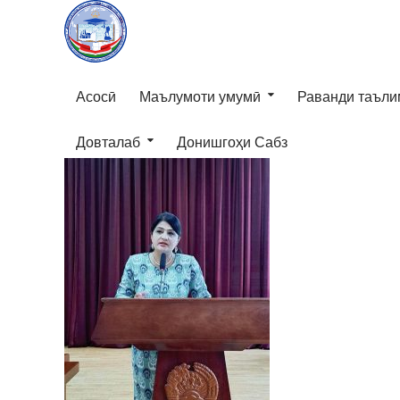
Асосӣ
Маълумоти умумӣ
Раванди таъли
Довталаб
Донишгоҳи Сабз