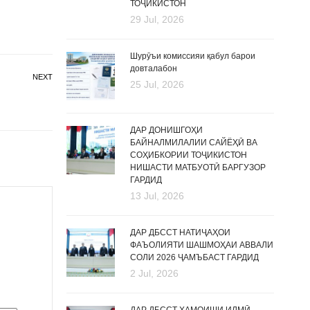
ТОҶИКИСТОН
29 Jul, 2026
Шурӯъи комиссияи қабул барои
довталабон
NEXT
25 Jul, 2026
ДАР ДОНИШГОҲИ
БАЙНАЛМИЛАЛИИ САЙЁҲӢ ВА
СОҲИБКОРИИ ТОҶИКИСТОН
НИШАСТИ МАТБУОТӢ БАРГУЗОР
ГАРДИД
13 Jul, 2026
ДАР ДБССТ НАТИҶАҲОИ
ФАЪОЛИЯТИ ШАШМОҲАИ АВВАЛИ
СОЛИ 2026 ҶАМЪБАСТ ГАРДИД
2 Jul, 2026