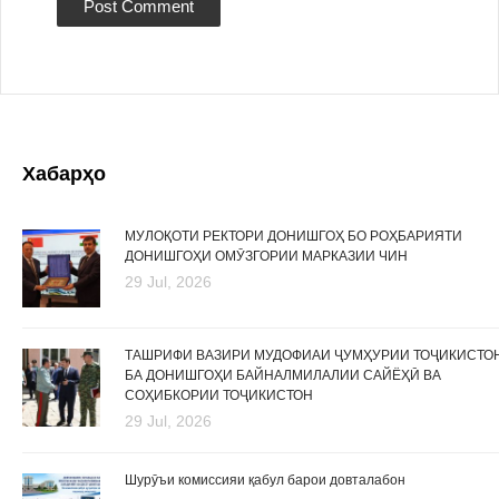
Хабарҳо
МУЛОҚОТИ РЕКТОРИ ДОНИШГОҲ БО РОҲБАРИЯТИ
ДОНИШГОҲИ ОМӮЗГОРИИ МАРКАЗИИ ЧИН
29 Jul, 2026
ТАШРИФИ ВАЗИРИ МУДОФИАИ ҶУМҲУРИИ ТОҶИКИСТО
БА ДОНИШГОҲИ БАЙНАЛМИЛАЛИИ САЙЁҲӢ ВА
СОҲИБКОРИИ ТОҶИКИСТОН
29 Jul, 2026
Шурӯъи комиссияи қабул барои довталабон