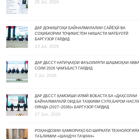
25 Jul, 2026
ДАР ДОНИШГОҲИ БАЙНАЛМИЛАЛИИ САЙЁҲӢ ВА
СОҲИБКОРИИ ТОҶИКИСТОН НИШАСТИ МАТБУОТӢ
БАРГУЗОР ГАРДИД
13 Jul, 2026
ДАР ДБССТ НАТИҶАҲОИ ФАЪОЛИЯТИ ШАШМОҲАИ АВВ
СОЛИ 2026 ҶАМЪБАСТ ГАРДИД
2 Jul, 2026
ДАР ДБССТ ҲАМОИШИ ИЛМӢ ВОБАСТА БА «ДАҲСОЛАИ
БАЙНАЛМИЛАЛӢ ОИД БА ТАҲКИМИ СУЛҲ БАРОИ НАСЛ
ОЯНДА (2027–2036)» БАРГУЗОР ГАРДИД
27 Jun, 2026
РОҲАНДОЗИИ ҲАМКОРИҲО БО ШИРКАТИ ТЕХНОЛОГИЯ
ТАЪЛИМИИ «ШАНДУН ТАҶИАН»