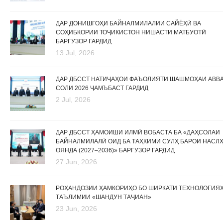
ДАР ДОНИШГОҲИ БАЙНАЛМИЛАЛИИ САЙЁҲӢ ВА
СОҲИБКОРИИ ТОҶИКИСТОН НИШАСТИ МАТБУОТӢ
БАРГУЗОР ГАРДИД
13 Jul, 2026
ДАР ДБССТ НАТИҶАҲОИ ФАЪОЛИЯТИ ШАШМОҲАИ АВВ
СОЛИ 2026 ҶАМЪБАСТ ГАРДИД
2 Jul, 2026
ДАР ДБССТ ҲАМОИШИ ИЛМӢ ВОБАСТА БА «ДАҲСОЛАИ
БАЙНАЛМИЛАЛӢ ОИД БА ТАҲКИМИ СУЛҲ БАРОИ НАСЛ
ОЯНДА (2027–2036)» БАРГУЗОР ГАРДИД
27 Jun, 2026
РОҲАНДОЗИИ ҲАМКОРИҲО БО ШИРКАТИ ТЕХНОЛОГИЯ
ТАЪЛИМИИ «ШАНДУН ТАҶИАН»
23 Jun, 2026