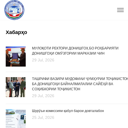
Хабарҳо
МУЛОҚОТИ РЕКТОРИ ДОНИШГОҲ БО РОҲБАРИЯТИ
ДОНИШГОҲИ ОМӮЗГОРИИ МАРКАЗИИ ЧИН
29 Jul, 2026
ТАШРИФИ ВАЗИРИ МУДОФИАИ ҶУМҲУРИИ ТОҶИКИСТО
БА ДОНИШГОҲИ БАЙНАЛМИЛАЛИИ САЙЁҲӢ ВА
СОҲИБКОРИИ ТОҶИКИСТОН
29 Jul, 2026
Шурӯъи комиссияи қабул барои довталабон
25 Jul, 2026