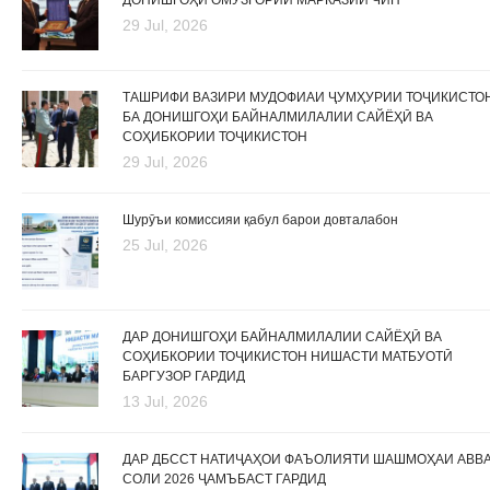
ДОНИШГОҲИ ОМӮЗГОРИИ МАРКАЗИИ ЧИН
29 Jul, 2026
ТАШРИФИ ВАЗИРИ МУДОФИАИ ҶУМҲУРИИ ТОҶИКИСТО
БА ДОНИШГОҲИ БАЙНАЛМИЛАЛИИ САЙЁҲӢ ВА
СОҲИБКОРИИ ТОҶИКИСТОН
29 Jul, 2026
Шурӯъи комиссияи қабул барои довталабон
25 Jul, 2026
ДАР ДОНИШГОҲИ БАЙНАЛМИЛАЛИИ САЙЁҲӢ ВА
СОҲИБКОРИИ ТОҶИКИСТОН НИШАСТИ МАТБУОТӢ
БАРГУЗОР ГАРДИД
13 Jul, 2026
ДАР ДБССТ НАТИҶАҲОИ ФАЪОЛИЯТИ ШАШМОҲАИ АВВ
СОЛИ 2026 ҶАМЪБАСТ ГАРДИД