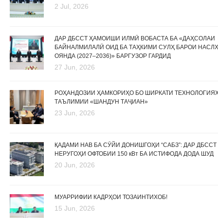
2 Jul, 2026
ДАР ДБССТ ҲАМОИШИ ИЛМӢ ВОБАСТА БА «ДАҲСОЛАИ
БАЙНАЛМИЛАЛӢ ОИД БА ТАҲКИМИ СУЛҲ БАРОИ НАСЛ
ОЯНДА (2027–2036)» БАРГУЗОР ГАРДИД
27 Jun, 2026
РОҲАНДОЗИИ ҲАМКОРИҲО БО ШИРКАТИ ТЕХНОЛОГИЯ
ТАЪЛИМИИ «ШАНДУН ТАҶИАН»
23 Jun, 2026
ҚАДАМИ НАВ БА СӮЙИ ДОНИШГОҲИ “САБЗ”: ДАР ДБССТ
НЕРУГОҲИ ОФТОБИИ 150 кВт БА ИСТИФОДА ДОДА ШУД
20 Jun, 2026
МУАРРИФИИ КАДРҲОИ ТОЗАИНТИХОБ!
15 Jun, 2026