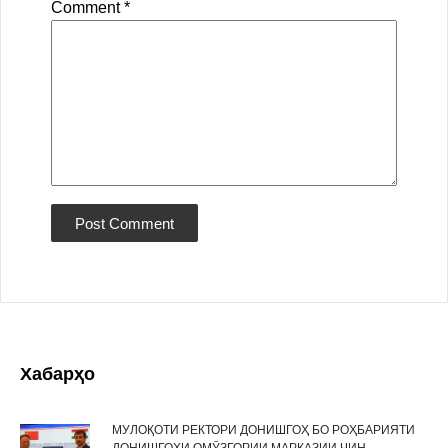
Comment
*
Хабарҳо
МУЛОҚОТИ РЕКТОРИ ДОНИШГОҲ БО РОҲБАРИЯТИ