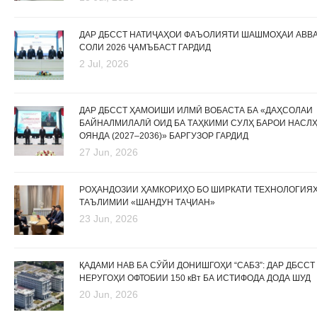
ДАР ДБССТ НАТИҶАҲОИ ФАЪОЛИЯТИ ШАШМОҲАИ АВВ
СОЛИ 2026 ҶАМЪБАСТ ГАРДИД
2 Jul, 2026
ДАР ДБССТ ҲАМОИШИ ИЛМӢ ВОБАСТА БА «ДАҲСОЛАИ
БАЙНАЛМИЛАЛӢ ОИД БА ТАҲКИМИ СУЛҲ БАРОИ НАСЛ
ОЯНДА (2027–2036)» БАРГУЗОР ГАРДИД
27 Jun, 2026
РОҲАНДОЗИИ ҲАМКОРИҲО БО ШИРКАТИ ТЕХНОЛОГИЯ
ТАЪЛИМИИ «ШАНДУН ТАҶИАН»
23 Jun, 2026
ҚАДАМИ НАВ БА СӮЙИ ДОНИШГОҲИ “САБЗ”: ДАР ДБССТ
НЕРУГОҲИ ОФТОБИИ 150 кВт БА ИСТИФОДА ДОДА ШУД
20 Jun, 2026