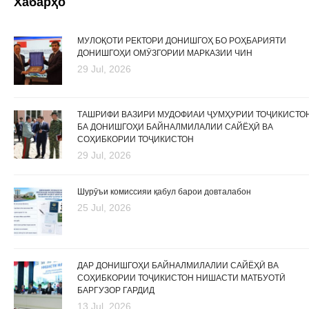
Хабарҳо
МУЛОҚОТИ РЕКТОРИ ДОНИШГОҲ БО РОҲБАРИЯТИ
ДОНИШГОҲИ ОМӮЗГОРИИ МАРКАЗИИ ЧИН
29 Jul, 2026
ТАШРИФИ ВАЗИРИ МУДОФИАИ ҶУМҲУРИИ ТОҶИКИСТО
БА ДОНИШГОҲИ БАЙНАЛМИЛАЛИИ САЙЁҲӢ ВА
СОҲИБКОРИИ ТОҶИКИСТОН
29 Jul, 2026
Шурӯъи комиссияи қабул барои довталабон
25 Jul, 2026
ДАР ДОНИШГОҲИ БАЙНАЛМИЛАЛИИ САЙЁҲӢ ВА
СОҲИБКОРИИ ТОҶИКИСТОН НИШАСТИ МАТБУОТӢ
БАРГУЗОР ГАРДИД
13 Jul, 2026