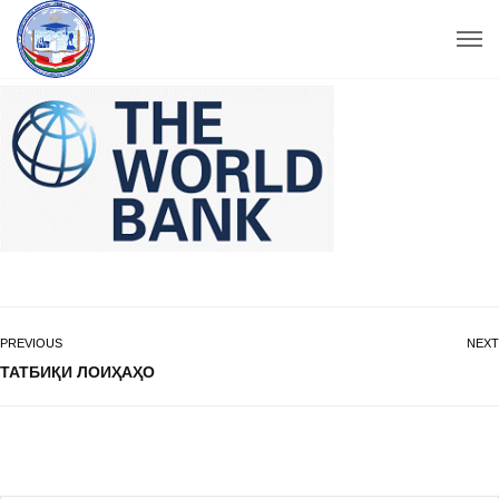
PREVIOUS
NEXT
ТАТБИҚИ ЛОИҲАҲО