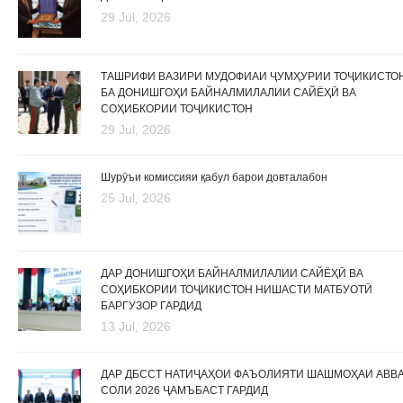
29 Jul, 2026
ТАШРИФИ ВАЗИРИ МУДОФИАИ ҶУМҲУРИИ ТОҶИКИСТО
БА ДОНИШГОҲИ БАЙНАЛМИЛАЛИИ САЙЁҲӢ ВА
СОҲИБКОРИИ ТОҶИКИСТОН
29 Jul, 2026
Шурӯъи комиссияи қабул барои довталабон
25 Jul, 2026
ДАР ДОНИШГОҲИ БАЙНАЛМИЛАЛИИ САЙЁҲӢ ВА
СОҲИБКОРИИ ТОҶИКИСТОН НИШАСТИ МАТБУОТӢ
БАРГУЗОР ГАРДИД
13 Jul, 2026
ДАР ДБССТ НАТИҶАҲОИ ФАЪОЛИЯТИ ШАШМОҲАИ АВВ
СОЛИ 2026 ҶАМЪБАСТ ГАРДИД