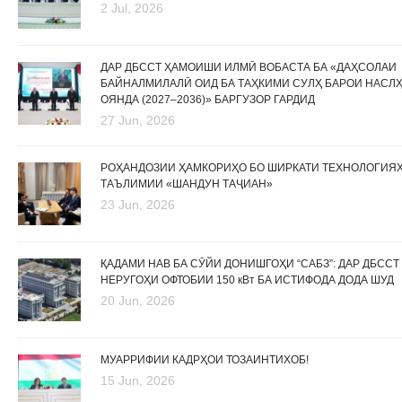
2 Jul, 2026
ДАР ДБССТ ҲАМОИШИ ИЛМӢ ВОБАСТА БА «ДАҲСОЛАИ
БАЙНАЛМИЛАЛӢ ОИД БА ТАҲКИМИ СУЛҲ БАРОИ НАСЛ
ОЯНДА (2027–2036)» БАРГУЗОР ГАРДИД
27 Jun, 2026
РОҲАНДОЗИИ ҲАМКОРИҲО БО ШИРКАТИ ТЕХНОЛОГИЯ
ТАЪЛИМИИ «ШАНДУН ТАҶИАН»
23 Jun, 2026
ҚАДАМИ НАВ БА СӮЙИ ДОНИШГОҲИ “САБЗ”: ДАР ДБССТ
НЕРУГОҲИ ОФТОБИИ 150 кВт БА ИСТИФОДА ДОДА ШУД
20 Jun, 2026
МУАРРИФИИ КАДРҲОИ ТОЗАИНТИХОБ!
15 Jun, 2026