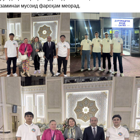
заминаи мусоид фароҳам меорад.