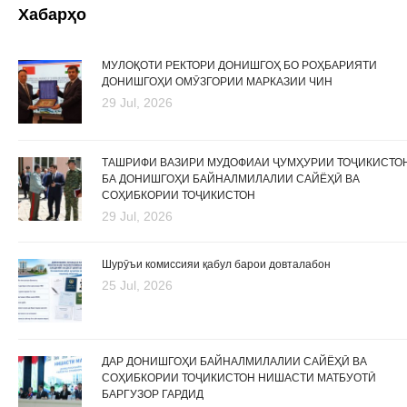
Хабарҳо
МУЛОҚОТИ РЕКТОРИ ДОНИШГОҲ БО РОҲБАРИЯТИ
ДОНИШГОҲИ ОМӮЗГОРИИ МАРКАЗИИ ЧИН
29 Jul, 2026
ТАШРИФИ ВАЗИРИ МУДОФИАИ ҶУМҲУРИИ ТОҶИКИСТО
БА ДОНИШГОҲИ БАЙНАЛМИЛАЛИИ САЙЁҲӢ ВА
СОҲИБКОРИИ ТОҶИКИСТОН
29 Jul, 2026
Шурӯъи комиссияи қабул барои довталабон
25 Jul, 2026
ДАР ДОНИШГОҲИ БАЙНАЛМИЛАЛИИ САЙЁҲӢ ВА
СОҲИБКОРИИ ТОҶИКИСТОН НИШАСТИ МАТБУОТӢ
БАРГУЗОР ГАРДИД