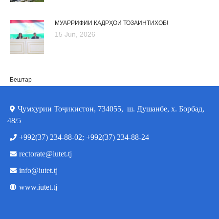
МУАРРИФИИ КАДРҲОИ ТОЗАИНТИХОБ!
15 Jun, 2026
Бештар
Ҷумҳурии Тоҷикистон, 734055, ш. Душанбе, х. Борбад,
48/5
+992(37) 234-88-02; +992(37) 234-88-24
rectorate@iutet.tj
info@iutet.tj
www.iutet.tj