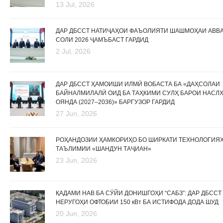
13 Jul, 2026
ДАР ДБССТ НАТИҶАҲОИ ФАЪОЛИЯТИ ШАШМОҲАИ АВВ
СОЛИ 2026 ҶАМЪБАСТ ГАРДИД
2 Jul, 2026
ДАР ДБССТ ҲАМОИШИ ИЛМӢ ВОБАСТА БА «ДАҲСОЛАИ
БАЙНАЛМИЛАЛӢ ОИД БА ТАҲКИМИ СУЛҲ БАРОИ НАСЛ
ОЯНДА (2027–2036)» БАРГУЗОР ГАРДИД
27 Jun, 2026
РОҲАНДОЗИИ ҲАМКОРИҲО БО ШИРКАТИ ТЕХНОЛОГИЯ
ТАЪЛИМИИ «ШАНДУН ТАҶИАН»
23 Jun, 2026
ҚАДАМИ НАВ БА СӮЙИ ДОНИШГОҲИ “САБЗ”: ДАР ДБССТ
НЕРУГОҲИ ОФТОБИИ 150 кВт БА ИСТИФОДА ДОДА ШУД
20 Jun, 2026