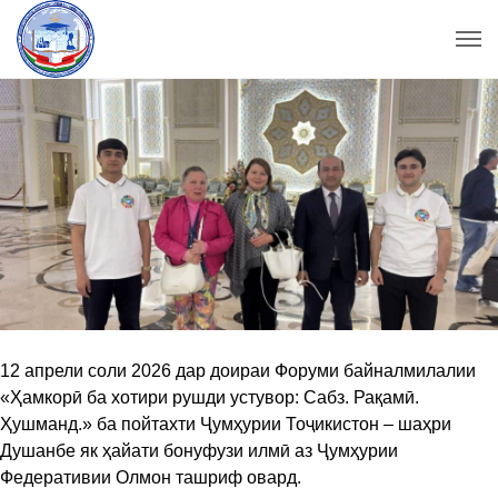
12 апрели соли 2026 дар доираи Форуми байналмилалии
«Ҳамкорӣ ба хотири рушди устувор: Сабз. Рақамӣ.
Ҳушманд.» ба пойтахти Ҷумҳурии Тоҷикистон – шаҳри
Душанбе як ҳайати бонуфузи илмӣ аз Ҷумҳурии
Федеративии Олмон ташриф овард.