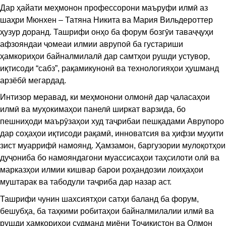
Дар ҳайати меҳмонон профессорони маъруфи илмӣ аз
шаҳри Мюнхен – Татяна Никита ва Мария Вильдероттер
ҳузур доранд. Ташрифи онҳо ба форум бозгӯи таваҷҷуҳи
афзояндаи ҷомеаи илмии аврупоӣ ба густариши
ҳамкориҳои байналмилалӣ дар самтҳои рушди устувор,
иқтисоди “сабз”, рақамикунонӣ ва технологияҳои ҳушманд
арзёбӣ мегардад.
Интизор меравад, ки меҳмонони олмонӣ дар ҷаласаҳои
илмӣ ва муҳокимаҳои панелӣ ширкат варзида, бо
пешниҳоди маърӯзаҳои худ таҷрибаи пешқадами Аврупоро
дар соҳаҳои иқтисоди рақамӣ, инноватсия ва ҳифзи муҳити
зист муаррифӣ намоянд. Ҳамзамон, баргузории мулоқотҳои
дуҷониба бо намояндагони муассисаҳои таҳсилоти олӣ ва
марказҳои илмии кишвар барои роҳандозии лоиҳаҳои
муштарак ва табодули таҷриба дар назар аст.
Ташрифи чунин шахсиятҳои сатҳи баланд ба форум,
бешубҳа, ба таҳкими робитаҳои байналмилалии илмӣ ва
рушди ҳамкориҳои судманд миёни Тоҷикистон ва Олмон