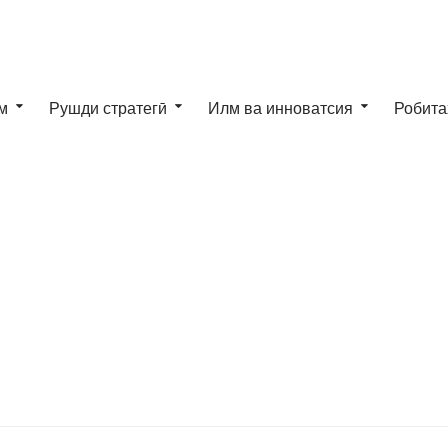
м
Рушди стратегӣ
Илм ва инноватсия
Робита