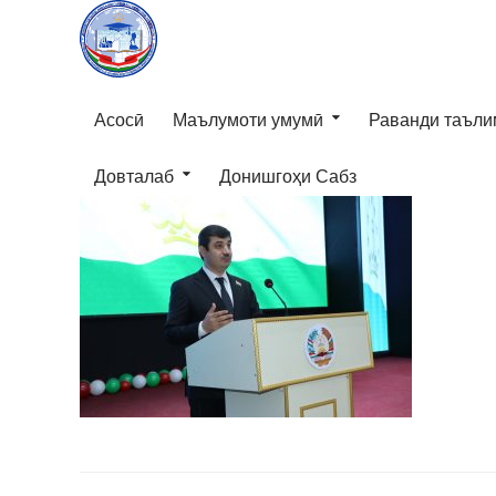
Асосӣ
Маълумоти умумӣ
Раванди таъли
Довталаб
Донишгоҳи Сабз