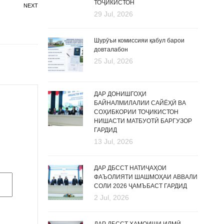
ТОҶИКИСТОН
NEXT
29 Jul, 2026
Шурӯъи комиссияи қабул барои
довталабон
25 Jul, 2026
ДАР ДОНИШГОҲИ
БАЙНАЛМИЛАЛИИ САЙЁҲӢ ВА
СОҲИБКОРИИ ТОҶИКИСТОН
НИШАСТИ МАТБУОТӢ БАРГУЗОР
ГАРДИД
13 Jul, 2026
ДАР ДБССТ НАТИҶАҲОИ
ФАЪОЛИЯТИ ШАШМОҲАИ АВВАЛИ
СОЛИ 2026 ҶАМЪБАСТ ГАРДИД
2 Jul, 2026