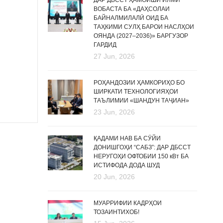
ДАР ДБССТ ҲАМОИШИ ИЛМӢ
ВОБАСТА БА «ДАҲСОЛАИ
БАЙНАЛМИЛАЛӢ ОИД БА
ТАҲКИМИ СУЛҲ БАРОИ НАСЛҲОИ
ОЯНДА (2027–2036)» БАРГУЗОР
ГАРДИД
27 Jun, 2026
РОҲАНДОЗИИ ҲАМКОРИҲО БО
ШИРКАТИ ТЕХНОЛОГИЯҲОИ
ТАЪЛИМИИ «ШАНДУН ТАҶИАН»
23 Jun, 2026
ҚАДАМИ НАВ БА СӮЙИ
ДОНИШГОҲИ “САБЗ”: ДАР ДБССТ
НЕРУГОҲИ ОФТОБИИ 150 кВт БА
ИСТИФОДА ДОДА ШУД
20 Jun, 2026
МУАРРИФИИ КАДРҲОИ
ТОЗАИНТИХОБ!