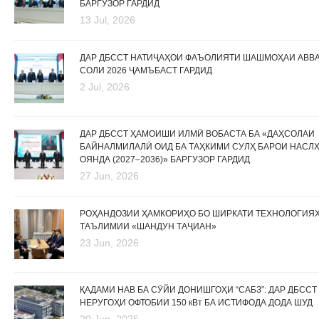
БАРГУЗОР ГАРДИД
13 Jul, 2026
ДАР ДБССТ НАТИҶАҲОИ ФАЪОЛИЯТИ ШАШМОҲАИ АВВ
СОЛИ 2026 ҶАМЪБАСТ ГАРДИД
2 Jul, 2026
ДАР ДБССТ ҲАМОИШИ ИЛМӢ ВОБАСТА БА «ДАҲСОЛАИ
БАЙНАЛМИЛАЛӢ ОИД БА ТАҲКИМИ СУЛҲ БАРОИ НАСЛ
ОЯНДА (2027–2036)» БАРГУЗОР ГАРДИД
27 Jun, 2026
РОҲАНДОЗИИ ҲАМКОРИҲО БО ШИРКАТИ ТЕХНОЛОГИЯ
ТАЪЛИМИИ «ШАНДУН ТАҶИАН»
23 Jun, 2026
ҚАДАМИ НАВ БА СӮЙИ ДОНИШГОҲИ “САБЗ”: ДАР ДБССТ
НЕРУГОҲИ ОФТОБИИ 150 кВт БА ИСТИФОДА ДОДА ШУД