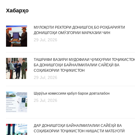
Хабарҳо
МУЛОҚОТИ РЕКТОРИ ДОНИШГОҲ БО РОҲБАРИЯТИ
ДОНИШГОҲИ ОМӮЗГОРИИ МАРКАЗИИ ЧИН
29 Jul, 2026
ТАШРИФИ ВАЗИРИ МУДОФИАИ ҶУМҲУРИИ ТОҶИКИСТО
БА ДОНИШГОҲИ БАЙНАЛМИЛАЛИИ САЙЁҲӢ ВА
СОҲИБКОРИИ ТОҶИКИСТОН
29 Jul, 2026
Шурӯъи комиссияи қабул барои довталабон
25 Jul, 2026
ДАР ДОНИШГОҲИ БАЙНАЛМИЛАЛИИ САЙЁҲӢ ВА
СОҲИБКОРИИ ТОҶИКИСТОН НИШАСТИ МАТБУОТӢ