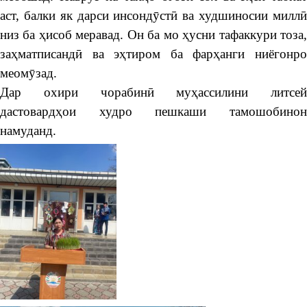
аст, балки як дарси инсондӯстӣ ва худшиносии миллӣ
низ ба ҳисоб меравад. Он ба мо ҳусни тафаккури тоза,
заҳматписандӣ ва эҳтиром ба фарҳанги ниёгонро
меомӯзад.
Дар охири чорабинӣ муҳассилини литсей
дастовардҳои худро пешкаши тамошобинон
намуданд.