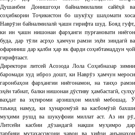
Душанбеи Донишгоҳи байналмилалии сайёҳӣ ва
соҳибкории Тоҷикистон бо шукӯҳу шаҳомати хоса
Наврӯзи байналмилалӣ ҷашн гирифта шуд. Бояд гуфт,
ки ин ҷашн нишонаи фарҳанги пурғановати ниёгон
буда, дар тӯли асрҳо ҳамчун рамзи эҳёи зиндагӣ ва
офариниш дар қалби ҳар як фарди соҳибтамаддун ҷой
гирифтааст.
Директори литсей Асозода Лола Соҳибназар зимни
баромади худ иброз дошт, ки Наврӯз ҳамчун мероси
гаронбаҳои фарҳангии ниёгонамон, на танҳо рамзи
эҳёи табиат, балки нишонаи дӯстиву ҳамбастагӣ, сулҳу
ваҳдат ва эҳтироми арзишҳои миллӣ мебошад. Ӯ
таъкид намуд, ки ҳунаромӯзӣ ва касбомӯзӣ бахши
муҳими рушд ва шукуфоии миллат аст. Аз ин рӯ,
Литсейи касбии дӯзандагӣ нақши муҳимро дар
тарбияи мутахассисони ҷавон ва ҳифзи анъанаҳои