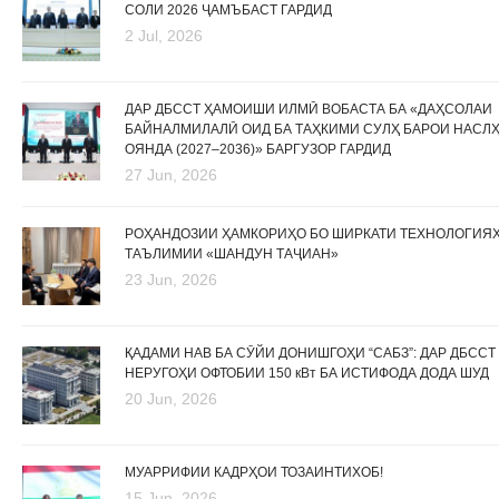
СОЛИ 2026 ҶАМЪБАСТ ГАРДИД
2 Jul, 2026
ДАР ДБССТ ҲАМОИШИ ИЛМӢ ВОБАСТА БА «ДАҲСОЛАИ
БАЙНАЛМИЛАЛӢ ОИД БА ТАҲКИМИ СУЛҲ БАРОИ НАСЛ
ОЯНДА (2027–2036)» БАРГУЗОР ГАРДИД
27 Jun, 2026
РОҲАНДОЗИИ ҲАМКОРИҲО БО ШИРКАТИ ТЕХНОЛОГИЯ
ТАЪЛИМИИ «ШАНДУН ТАҶИАН»
23 Jun, 2026
ҚАДАМИ НАВ БА СӮЙИ ДОНИШГОҲИ “САБЗ”: ДАР ДБССТ
НЕРУГОҲИ ОФТОБИИ 150 кВт БА ИСТИФОДА ДОДА ШУД
20 Jun, 2026
МУАРРИФИИ КАДРҲОИ ТОЗАИНТИХОБ!
15 Jun, 2026