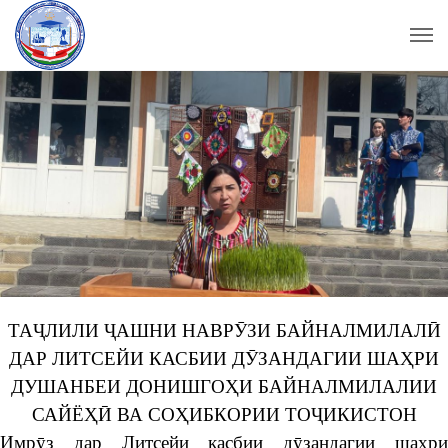
ТАҶЛИЛИ ҶАШНИ НАВРӮЗИ БАЙНАЛМИЛАЛӢ
ДАР ЛИТСЕЙИ КАСБИИ ДӮЗАНДАГИИ ШАҲРИ
ДУШАНБЕИ ДОНИШГОҲИ БАЙНАЛМИЛАЛИИ
САЙЁҲӢ ВА СОҲИБКОРИИ ТОҶИКИСТОН
Имрӯз дар Литсейи касбии дӯзандагии шаҳри