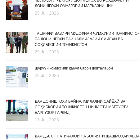
МУЛОҚОТИ РЕКТОРИ ДОНИШГОҲ БО РОҲБАРИЯТИ
ДОНИШГОҲИ ОМӮЗГОРИИ МАРКАЗИИ ЧИН
29 Jul, 2026
ТАШРИФИ ВАЗИРИ МУДОФИАИ ҶУМҲУРИИ ТОҶИКИСТО
БА ДОНИШГОҲИ БАЙНАЛМИЛАЛИИ САЙЁҲӢ ВА
СОҲИБКОРИИ ТОҶИКИСТОН
29 Jul, 2026
Шурӯъи комиссияи қабул барои довталабон
25 Jul, 2026
ДАР ДОНИШГОҲИ БАЙНАЛМИЛАЛИИ САЙЁҲӢ ВА
СОҲИБКОРИИ ТОҶИКИСТОН НИШАСТИ МАТБУОТӢ
БАРГУЗОР ГАРДИД
13 Jul, 2026
ДАР ДБССТ НАТИҶАҲОИ ФАЪОЛИЯТИ ШАШМОҲАИ АВВ