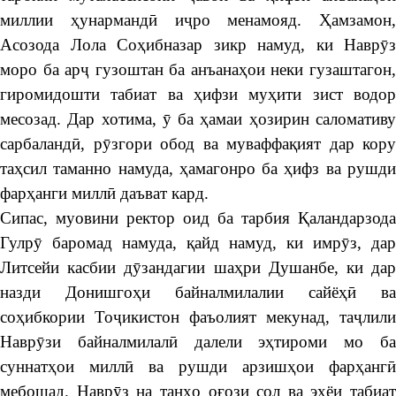
миллии ҳунармандӣ иҷро менамояд. Ҳамзамон,
Асозода Лола Соҳибназар зикр намуд, ки Наврӯз
моро ба арҷ гузоштан ба анъанаҳои неки гузаштагон,
гиромидошти табиат ва ҳифзи муҳити зист водор
месозад. Дар хотима, ӯ ба ҳамаи ҳозирин саломативу
сарбаландӣ, рӯзгори обод ва муваффақият дар кору
таҳсил таманно намуда, ҳамагонро ба ҳифз ва рушди
фарҳанги миллӣ даъват кард.
Сипас, муовини ректор оид ба тарбия Қаландарзода
Гулрӯ баромад намуда, қайд намуд, ки имрӯз, дар
Литсейи касбии дӯзандагии шаҳри Душанбе, ки дар
назди Донишгоҳи байналмилалии сайёҳӣ ва
соҳибкории Тоҷикистон фаъолият мекунад, таҷлили
Наврӯзи байналмилалӣ далели эҳтироми мо ба
суннатҳои миллӣ ва рушди арзишҳои фарҳангӣ
мебошад. Наврӯз на танҳо оғози сол ва эҳёи табиат