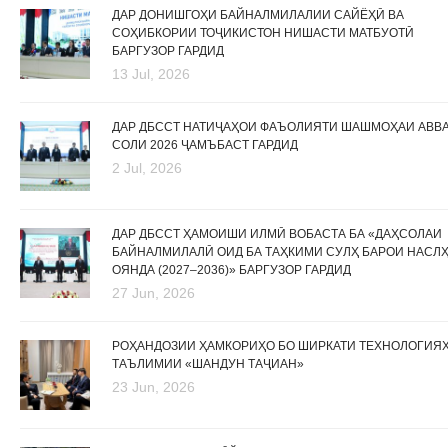
ДАР ДОНИШГОҲИ БАЙНАЛМИЛАЛИИ САЙЁҲӢ ВА
СОҲИБКОРИИ ТОҶИКИСТОН НИШАСТИ МАТБУОТӢ
БАРГУЗОР ГАРДИД
13 Jul, 2026
ДАР ДБССТ НАТИҶАҲОИ ФАЪОЛИЯТИ ШАШМОҲАИ АВВ
СОЛИ 2026 ҶАМЪБАСТ ГАРДИД
2 Jul, 2026
ДАР ДБССТ ҲАМОИШИ ИЛМӢ ВОБАСТА БА «ДАҲСОЛАИ
БАЙНАЛМИЛАЛӢ ОИД БА ТАҲКИМИ СУЛҲ БАРОИ НАСЛ
ОЯНДА (2027–2036)» БАРГУЗОР ГАРДИД
27 Jun, 2026
РОҲАНДОЗИИ ҲАМКОРИҲО БО ШИРКАТИ ТЕХНОЛОГИЯ
ТАЪЛИМИИ «ШАНДУН ТАҶИАН»
23 Jun, 2026