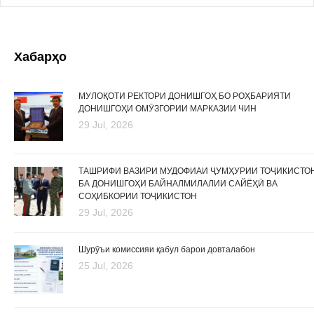
Хабарҳо
МУЛОҚОТИ РЕКТОРИ ДОНИШГОҲ БО РОҲБАРИЯТИ
ДОНИШГОҲИ ОМӮЗГОРИИ МАРКАЗИИ ЧИН
29 Jul, 2026
ТАШРИФИ ВАЗИРИ МУДОФИАИ ҶУМҲУРИИ ТОҶИКИСТО
БА ДОНИШГОҲИ БАЙНАЛМИЛАЛИИ САЙЁҲӢ ВА
СОҲИБКОРИИ ТОҶИКИСТОН
29 Jul, 2026
Шурӯъи комиссияи қабул барои довталабон
25 Jul, 2026