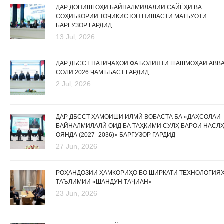
ДАР ДОНИШГОҲИ БАЙНАЛМИЛАЛИИ САЙЁҲӢ ВА
СОҲИБКОРИИ ТОҶИКИСТОН НИШАСТИ МАТБУОТӢ
БАРГУЗОР ГАРДИД
13 Jul, 2026
ДАР ДБССТ НАТИҶАҲОИ ФАЪОЛИЯТИ ШАШМОҲАИ АВВ
СОЛИ 2026 ҶАМЪБАСТ ГАРДИД
2 Jul, 2026
ДАР ДБССТ ҲАМОИШИ ИЛМӢ ВОБАСТА БА «ДАҲСОЛАИ
БАЙНАЛМИЛАЛӢ ОИД БА ТАҲКИМИ СУЛҲ БАРОИ НАСЛ
ОЯНДА (2027–2036)» БАРГУЗОР ГАРДИД
27 Jun, 2026
РОҲАНДОЗИИ ҲАМКОРИҲО БО ШИРКАТИ ТЕХНОЛОГИЯ
ТАЪЛИМИИ «ШАНДУН ТАҶИАН»
23 Jun, 2026