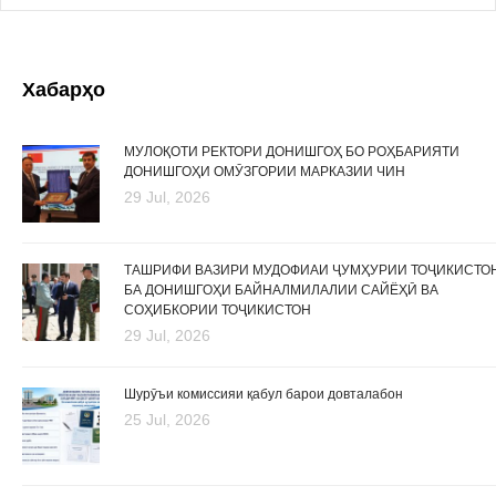
Хабарҳо
МУЛОҚОТИ РЕКТОРИ ДОНИШГОҲ БО РОҲБАРИЯТИ
ДОНИШГОҲИ ОМӮЗГОРИИ МАРКАЗИИ ЧИН
29 Jul, 2026
ТАШРИФИ ВАЗИРИ МУДОФИАИ ҶУМҲУРИИ ТОҶИКИСТО
БА ДОНИШГОҲИ БАЙНАЛМИЛАЛИИ САЙЁҲӢ ВА
СОҲИБКОРИИ ТОҶИКИСТОН
29 Jul, 2026
Шурӯъи комиссияи қабул барои довталабон
25 Jul, 2026