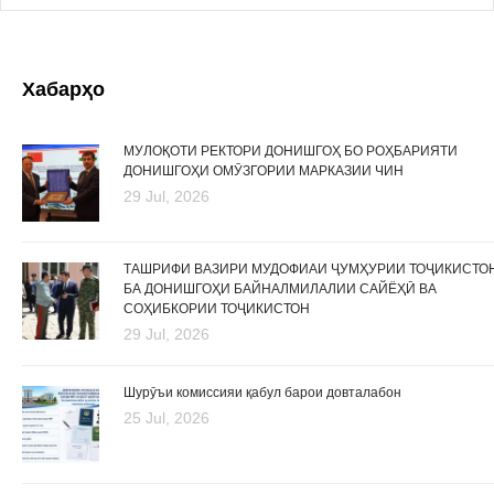
Хабарҳо
МУЛОҚОТИ РЕКТОРИ ДОНИШГОҲ БО РОҲБАРИЯТИ
ДОНИШГОҲИ ОМӮЗГОРИИ МАРКАЗИИ ЧИН
29 Jul, 2026
ТАШРИФИ ВАЗИРИ МУДОФИАИ ҶУМҲУРИИ ТОҶИКИСТО
БА ДОНИШГОҲИ БАЙНАЛМИЛАЛИИ САЙЁҲӢ ВА
СОҲИБКОРИИ ТОҶИКИСТОН
29 Jul, 2026
Шурӯъи комиссияи қабул барои довталабон
25 Jul, 2026