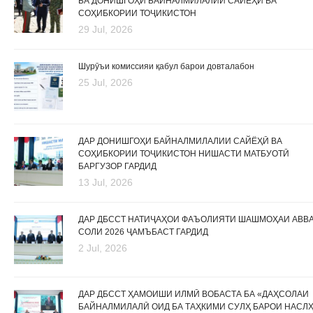
БА ДОНИШГОҲИ БАЙНАЛМИЛАЛИИ САЙЁҲӢ ВА
СОҲИБКОРИИ ТОҶИКИСТОН
29 Jul, 2026
Шурӯъи комиссияи қабул барои довталабон
25 Jul, 2026
ДАР ДОНИШГОҲИ БАЙНАЛМИЛАЛИИ САЙЁҲӢ ВА
СОҲИБКОРИИ ТОҶИКИСТОН НИШАСТИ МАТБУОТӢ
БАРГУЗОР ГАРДИД
13 Jul, 2026
ДАР ДБССТ НАТИҶАҲОИ ФАЪОЛИЯТИ ШАШМОҲАИ АВВ
СОЛИ 2026 ҶАМЪБАСТ ГАРДИД
2 Jul, 2026
ДАР ДБССТ ҲАМОИШИ ИЛМӢ ВОБАСТА БА «ДАҲСОЛАИ
БАЙНАЛМИЛАЛӢ ОИД БА ТАҲКИМИ СУЛҲ БАРОИ НАСЛ