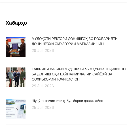
Хабарҳо
МУЛОҚОТИ РЕКТОРИ ДОНИШГОҲ БО РОҲБАРИЯТИ
ДОНИШГОҲИ ОМӮЗГОРИИ МАРКАЗИИ ЧИН
29 Jul, 2026
ТАШРИФИ ВАЗИРИ МУДОФИАИ ҶУМҲУРИИ ТОҶИКИСТО
БА ДОНИШГОҲИ БАЙНАЛМИЛАЛИИ САЙЁҲӢ ВА
СОҲИБКОРИИ ТОҶИКИСТОН
29 Jul, 2026
Шурӯъи комиссияи қабул барои довталабон
25 Jul, 2026