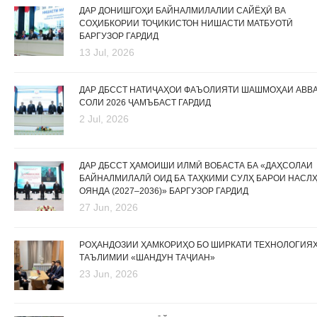
ДАР ДОНИШГОҲИ БАЙНАЛМИЛАЛИИ САЙЁҲӢ ВА
СОҲИБКОРИИ ТОҶИКИСТОН НИШАСТИ МАТБУОТӢ
БАРГУЗОР ГАРДИД
13 Jul, 2026
ДАР ДБССТ НАТИҶАҲОИ ФАЪОЛИЯТИ ШАШМОҲАИ АВВ
СОЛИ 2026 ҶАМЪБАСТ ГАРДИД
2 Jul, 2026
ДАР ДБССТ ҲАМОИШИ ИЛМӢ ВОБАСТА БА «ДАҲСОЛАИ
БАЙНАЛМИЛАЛӢ ОИД БА ТАҲКИМИ СУЛҲ БАРОИ НАСЛ
ОЯНДА (2027–2036)» БАРГУЗОР ГАРДИД
27 Jun, 2026
РОҲАНДОЗИИ ҲАМКОРИҲО БО ШИРКАТИ ТЕХНОЛОГИЯ
ТАЪЛИМИИ «ШАНДУН ТАҶИАН»
23 Jun, 2026