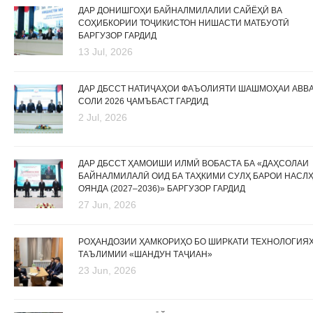
ДАР ДОНИШГОҲИ БАЙНАЛМИЛАЛИИ САЙЁҲӢ ВА
СОҲИБКОРИИ ТОҶИКИСТОН НИШАСТИ МАТБУОТӢ
БАРГУЗОР ГАРДИД
13 Jul, 2026
ДАР ДБССТ НАТИҶАҲОИ ФАЪОЛИЯТИ ШАШМОҲАИ АВВ
СОЛИ 2026 ҶАМЪБАСТ ГАРДИД
2 Jul, 2026
ДАР ДБССТ ҲАМОИШИ ИЛМӢ ВОБАСТА БА «ДАҲСОЛАИ
БАЙНАЛМИЛАЛӢ ОИД БА ТАҲКИМИ СУЛҲ БАРОИ НАСЛ
ОЯНДА (2027–2036)» БАРГУЗОР ГАРДИД
27 Jun, 2026
РОҲАНДОЗИИ ҲАМКОРИҲО БО ШИРКАТИ ТЕХНОЛОГИЯ
ТАЪЛИМИИ «ШАНДУН ТАҶИАН»
23 Jun, 2026