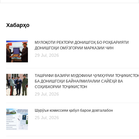
Хабарҳо
МУЛОҚОТИ РЕКТОРИ ДОНИШГОҲ БО РОҲБАРИЯТИ
ДОНИШГОҲИ ОМӮЗГОРИИ МАРКАЗИИ ЧИН
29 Jul, 2026
ТАШРИФИ ВАЗИРИ МУДОФИАИ ҶУМҲУРИИ ТОҶИКИСТО
БА ДОНИШГОҲИ БАЙНАЛМИЛАЛИИ САЙЁҲӢ ВА
СОҲИБКОРИИ ТОҶИКИСТОН
29 Jul, 2026
Шурӯъи комиссияи қабул барои довталабон
25 Jul, 2026