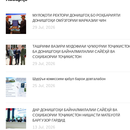
МУЛОҚОТИ РЕКТОРИ ДОНИШГОҲ БО РОҲБАРИЯТИ
ДОНИШГОҲИ ОМӮЗГОРИИ МАРКАЗИИ ЧИН
29 Jul, 2026
ТАШРИФИ ВАЗИРИ МУДОФИАИ ҶУМҲУРИИ ТОҶИКИСТО
БА ДОНИШГОҲИ БАЙНАЛМИЛАЛИИ САЙЁҲӢ ВА
СОҲИБКОРИИ ТОҶИКИСТОН
29 Jul, 2026
Шурӯъи комиссияи қабул барои довталабон
25 Jul, 2026
ДАР ДОНИШГОҲИ БАЙНАЛМИЛАЛИИ САЙЁҲӢ ВА
СОҲИБКОРИИ ТОҶИКИСТОН НИШАСТИ МАТБУОТӢ
БАРГУЗОР ГАРДИД
13 Jul, 2026