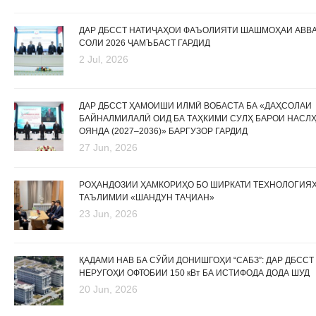
ДАР ДБССТ НАТИҶАҲОИ ФАЪОЛИЯТИ ШАШМОҲАИ АВВ
СОЛИ 2026 ҶАМЪБАСТ ГАРДИД
2 Jul, 2026
ДАР ДБССТ ҲАМОИШИ ИЛМӢ ВОБАСТА БА «ДАҲСОЛАИ
БАЙНАЛМИЛАЛӢ ОИД БА ТАҲКИМИ СУЛҲ БАРОИ НАСЛ
ОЯНДА (2027–2036)» БАРГУЗОР ГАРДИД
27 Jun, 2026
РОҲАНДОЗИИ ҲАМКОРИҲО БО ШИРКАТИ ТЕХНОЛОГИЯ
ТАЪЛИМИИ «ШАНДУН ТАҶИАН»
23 Jun, 2026
ҚАДАМИ НАВ БА СӮЙИ ДОНИШГОҲИ “САБЗ”: ДАР ДБССТ
НЕРУГОҲИ ОФТОБИИ 150 кВт БА ИСТИФОДА ДОДА ШУД
20 Jun, 2026