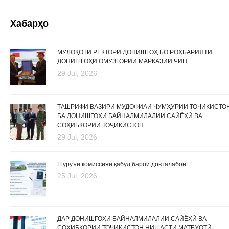
Хабарҳо
МУЛОҚОТИ РЕКТОРИ ДОНИШГОҲ БО РОҲБАРИЯТИ
ДОНИШГОҲИ ОМӮЗГОРИИ МАРКАЗИИ ЧИН
29 Jul, 2026
ТАШРИФИ ВАЗИРИ МУДОФИАИ ҶУМҲУРИИ ТОҶИКИСТО
БА ДОНИШГОҲИ БАЙНАЛМИЛАЛИИ САЙЁҲӢ ВА
СОҲИБКОРИИ ТОҶИКИСТОН
29 Jul, 2026
Шурӯъи комиссияи қабул барои довталабон
25 Jul, 2026
ДАР ДОНИШГОҲИ БАЙНАЛМИЛАЛИИ САЙЁҲӢ ВА
СОҲИБКОРИИ ТОҶИКИСТОН НИШАСТИ МАТБУОТӢ