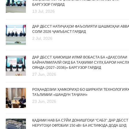
БАРГУЗОР ГАРДИД
13 Jul, 2026
ДАР ДБССТ НАТИҶАҲОИ ФАЪОЛИЯТИ ШАШМОҲАИ АВВ
СОЛИ 2026 ҶАМЪБАСТ ГАРДИД
2 Jul, 2026
ДАР ДБССТ ҲАМОИШИ ИЛМӢ ВОБАСТА БА «ДАҲСОЛАИ
БАЙНАЛМИЛАЛӢ ОИД БА ТАҲКИМИ СУЛҲ БАРОИ НАСЛ
ОЯНДА (2027–2036)» БАРГУЗОР ГАРДИД
27 Jun, 2026
РОҲАНДОЗИИ ҲАМКОРИҲО БО ШИРКАТИ ТЕХНОЛОГИЯ
ТАЪЛИМИИ «ШАНДУН ТАҶИАН»
23 Jun, 2026
ҚАДАМИ НАВ БА СӮЙИ ДОНИШГОҲИ “САБЗ”: ДАР ДБССТ
НЕРУГОҲИ ОФТОБИИ 150 кВт БА ИСТИФОДА ДОДА ШУД