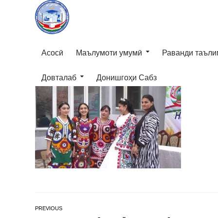
Асосӣ
Маълумоти умумӣ
Раванди таъли
Довталаб
Донишгоҳи Сабз
PREVIOUS