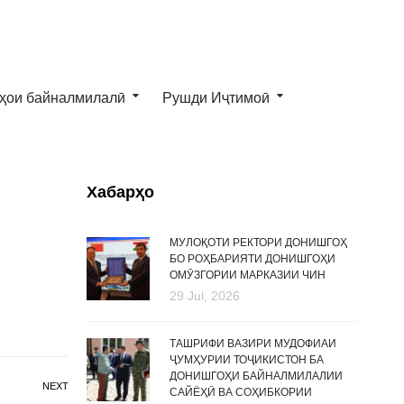
ҳои байналмилалӣ
Рушди Иҷтимоӣ
Хабарҳо
МУЛОҚОТИ РЕКТОРИ ДОНИШГОҲ
БО РОҲБАРИЯТИ ДОНИШГОҲИ
ОМӮЗГОРИИ МАРКАЗИИ ЧИН
29 Jul, 2026
ТАШРИФИ ВАЗИРИ МУДОФИАИ
ҶУМҲУРИИ ТОҶИКИСТОН БА
ДОНИШГОҲИ БАЙНАЛМИЛАЛИИ
NEXT
САЙЁҲӢ ВА СОҲИБКОРИИ