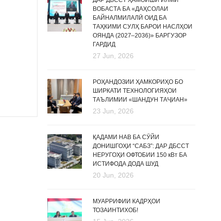
ДАР ДБССТ ҲАМОИШИ ИЛМӢ
ВОБАСТА БА «ДАҲСОЛАИ
БАЙНАЛМИЛАЛӢ ОИД БА
ТАҲКИМИ СУЛҲ БАРОИ НАСЛҲОИ
ОЯНДА (2027–2036)» БАРГУЗОР
ГАРДИД
27 Jun, 2026
РОҲАНДОЗИИ ҲАМКОРИҲО БО
ШИРКАТИ ТЕХНОЛОГИЯҲОИ
ТАЪЛИМИИ «ШАНДУН ТАҶИАН»
23 Jun, 2026
ҚАДАМИ НАВ БА СӮЙИ
ДОНИШГОҲИ “САБЗ”: ДАР ДБССТ
НЕРУГОҲИ ОФТОБИИ 150 кВт БА
ИСТИФОДА ДОДА ШУД
20 Jun, 2026
МУАРРИФИИ КАДРҲОИ
ТОЗАИНТИХОБ!