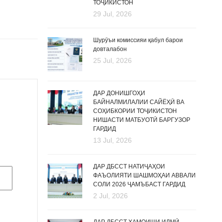
ТОҶИКИСТОН
29 Jul, 2026
Шурӯъи комиссияи қабул барои
довталабон
25 Jul, 2026
ДАР ДОНИШГОҲИ
БАЙНАЛМИЛАЛИИ САЙЁҲӢ ВА
СОҲИБКОРИИ ТОҶИКИСТОН
НИШАСТИ МАТБУОТӢ БАРГУЗОР
ГАРДИД
13 Jul, 2026
ДАР ДБССТ НАТИҶАҲОИ
ФАЪОЛИЯТИ ШАШМОҲАИ АВВАЛИ
СОЛИ 2026 ҶАМЪБАСТ ГАРДИД
2 Jul, 2026