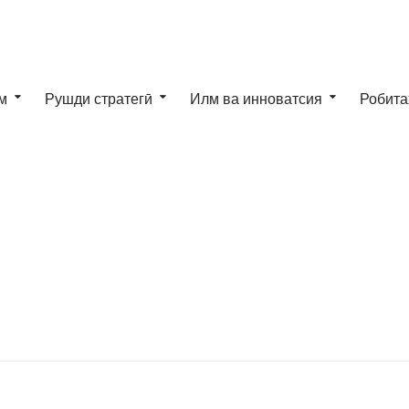
м
Рушди стратегӣ
Илм ва инноватсия
Робита