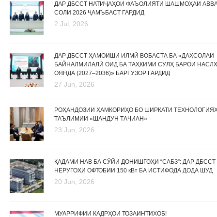
ДАР ДБССТ НАТИҶАҲОИ ФАЪОЛИЯТИ ШАШМОҲАИ АВВ
СОЛИ 2026 ҶАМЪБАСТ ГАРДИД
2 Jul, 2026
ДАР ДБССТ ҲАМОИШИ ИЛМӢ ВОБАСТА БА «ДАҲСОЛАИ
БАЙНАЛМИЛАЛӢ ОИД БА ТАҲКИМИ СУЛҲ БАРОИ НАСЛ
ОЯНДА (2027–2036)» БАРГУЗОР ГАРДИД
27 Jun, 2026
РОҲАНДОЗИИ ҲАМКОРИҲО БО ШИРКАТИ ТЕХНОЛОГИЯ
ТАЪЛИМИИ «ШАНДУН ТАҶИАН»
23 Jun, 2026
ҚАДАМИ НАВ БА СӮЙИ ДОНИШГОҲИ “САБЗ”: ДАР ДБССТ
НЕРУГОҲИ ОФТОБИИ 150 кВт БА ИСТИФОДА ДОДА ШУД
20 Jun, 2026
МУАРРИФИИ КАДРҲОИ ТОЗАИНТИХОБ!