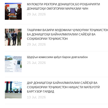
МУЛОҚОТИ РЕКТОРИ ДОНИШГОҲ БО РОҲБАРИЯТИ
ДОНИШГОҲИ ОМӮЗГОРИИ МАРКАЗИИ ЧИН
29 Jul, 2026
ТАШРИФИ ВАЗИРИ МУДОФИАИ ҶУМҲУРИИ ТОҶИКИСТО
БА ДОНИШГОҲИ БАЙНАЛМИЛАЛИИ САЙЁҲӢ ВА
СОҲИБКОРИИ ТОҶИКИСТОН
29 Jul, 2026
Шурӯъи комиссияи қабул барои довталабон
25 Jul, 2026
ДАР ДОНИШГОҲИ БАЙНАЛМИЛАЛИИ САЙЁҲӢ ВА
СОҲИБКОРИИ ТОҶИКИСТОН НИШАСТИ МАТБУОТӢ
БАРГУЗОР ГАРДИД
13 Jul, 2026