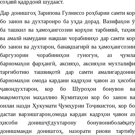
соҳавӣ қадрдонӣ шудааст.
Дар донишгоҳ Зарипова Гулниссо роҳбарии самти кор
бо занон ва духтаронро ба уҳда дорад. Вазифаҳои ӯ
ба ташкил ва ҳамоҳангсозии корҳои тарбиявӣ, таҳия
ва амалӣ намудани нақшаи чорабиниҳо дар самти кор
бо занон ва духтарон, банақшагирӣ ва ҳамоҳангсозии
баргузории чорабиниҳои гуногун, аз ҷумла
барномаҳои фарҳангӣ, аксияҳо, аксияҳои мухталифи
тарғиботию ташвиқотӣ дар самти амалигардонии
барномаҳои омода кардани кадрҳои ҷавон аз ҳисоби
ҷавондухтарон, кор бо Шуроҳои бонувон ва
мақомотҳои маҳаллию Кумитаҳои кор бо занон ва
оилаи назди Ҳукумати Ҷумҳурии Тоҷикистон, кор бо
дастаи варзишгарон,омода кардан кадрҳои ҷавон аз
ҳисоби донишҷӯдухтарону бонувониболаёқату
донишманди донишгоҳ, назорати риояи тартибу