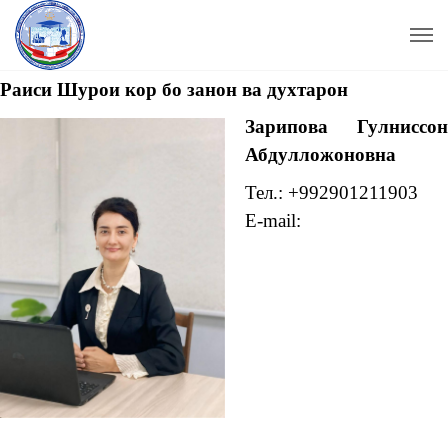
Раиси Шурои кор бо занон ва духтарон
Зарипова Гулниссон
Абдулложоновна
Тел.: +992901211903
E-mail: