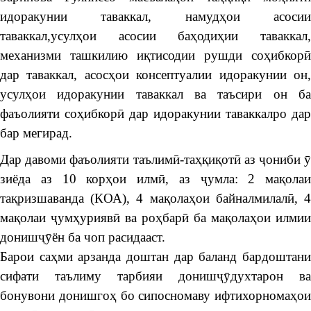
идоракунии таваккал, намудҳои асосии
таваккал,усулҳои асосии баҳодиҳии таваккал,
механизми ташкилию иқтисодии рушди соҳибкорӣ
дар таваккал, асосҳои консептуалии идоракунии он,
усулҳои идоракунии таваккал ва таъсири он ба
фаъолияти соҳибкорӣ дар идоракунии таваккалро дар
бар мегирад.
Дар давоми фаъолияти таълимӣ-таҳқиқотӣ аз ҷониби ӯ
зиёда аз 10 корҳои илмӣ, аз ҷумла: 2 мақолаи
тақризшаванда (КОА), 4 мақолаҳои байналмилалӣ, 4
мақолаи ҷумҳуриявӣ ва роҳбарӣ ба мақолаҳои илмии
донишҷӯён ба чоп расидааст.
Барои саҳми арзанда доштан дар баланд бардоштани
сифати таълиму тарбияи донишҷӯдухтарон ва
бонувони донишгоҳ бо сипосномаву ифтихорномаҳои