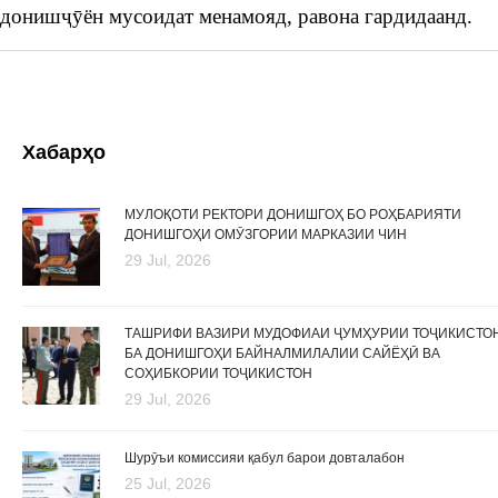
донишҷӯён мусоидат менамояд, равона гардидаанд.
Хабарҳо
МУЛОҚОТИ РЕКТОРИ ДОНИШГОҲ БО РОҲБАРИЯТИ
ДОНИШГОҲИ ОМӮЗГОРИИ МАРКАЗИИ ЧИН
29 Jul, 2026
ТАШРИФИ ВАЗИРИ МУДОФИАИ ҶУМҲУРИИ ТОҶИКИСТО
БА ДОНИШГОҲИ БАЙНАЛМИЛАЛИИ САЙЁҲӢ ВА
СОҲИБКОРИИ ТОҶИКИСТОН
29 Jul, 2026
Шурӯъи комиссияи қабул барои довталабон
25 Jul, 2026