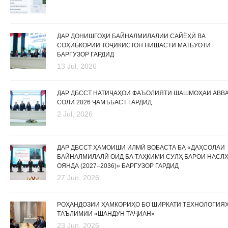
ДАР ДОНИШГОҲИ БАЙНАЛМИЛАЛИИ САЙЁҲӢ ВА
СОҲИБКОРИИ ТОҶИКИСТОН НИШАСТИ МАТБУОТӢ
БАРГУЗОР ГАРДИД
13 Jul, 2026
ДАР ДБССТ НАТИҶАҲОИ ФАЪОЛИЯТИ ШАШМОҲАИ АВВ
СОЛИ 2026 ҶАМЪБАСТ ГАРДИД
2 Jul, 2026
ДАР ДБССТ ҲАМОИШИ ИЛМӢ ВОБАСТА БА «ДАҲСОЛАИ
БАЙНАЛМИЛАЛӢ ОИД БА ТАҲКИМИ СУЛҲ БАРОИ НАСЛ
ОЯНДА (2027–2036)» БАРГУЗОР ГАРДИД
27 Jun, 2026
РОҲАНДОЗИИ ҲАМКОРИҲО БО ШИРКАТИ ТЕХНОЛОГИЯ
ТАЪЛИМИИ «ШАНДУН ТАҶИАН»
23 Jun, 2026