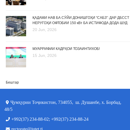
ҚАДАМИ НАВ БА СӮЙИ ДОНИШГОҲИ “САБЗ”: ДАР ДБССТ
НЕРУГОҲИ ОФТОБИИ 150 кВт БА ИСТИФОДА ДОДА ШУД
20 Jun, 2026
МУАРРИФИИ КАДРҲОИ ТОЗАИНТИХОБ!
15 Jun, 2026
Бештар
Ҷумҳурии Тоҷикистон, 734055, ш. Душанбе, х. Борбад,
48/5
+992(37) 234-88-02; +992(37) 234-88-24
rectorate@iutet.tj