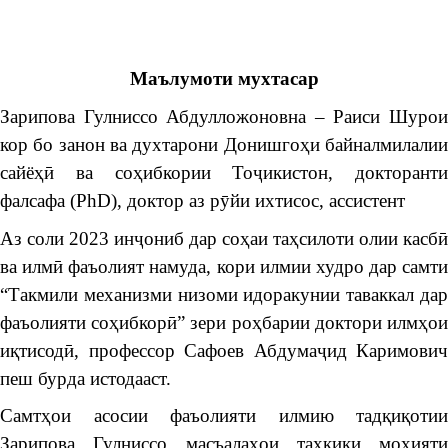
Маълумоти мухтасар
Зарипова Гулниссо Абдулложоновна – Раиси Шурои
кор бо занон ва духтарони Донишгоҳи байналмилалии
сайёҳӣ ва соҳибкории Тоҷикистон, докторанти
фалсафа (PhD), доктор аз рӯйи ихтисос, ассистент
Аз соли 2023 инҷониб дар соҳаи таҳсилоти олии касбӣ
ва илмӣ фаъолият намуда, кори илмии худро дар самти
“Такмили механизми низоми идоракунии таваккал дар
фаъолияти соҳибкорӣ” зери роҳбарии доктори илмҳои
иқтисодӣ, профессор Сафоев Абдумаҷид Каримович
пеш бурда истодааст.
Самтҳои асосии фаъолияти илмию тадқиқотии
Зарипова Гулниссо масъалаҳои таҳқиқи моҳияти