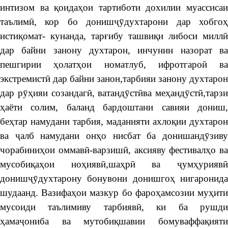
интизом ва қоидаҳои тартиботи дохилии муассисаи
таълимӣ, кор бо донишҷӯдухтарони дар хобгоҳ
истиқомат- кунанда, тарғибу ташвиқи либоси миллӣ
дар байни занону духтарон, инчунин назорат ва
пешгирии ҳолатҳои номатлуб, ифротгароӣ ва
экстремистӣ дар байни занон,тарбияи занону духтарон
дар рӯҳияи созандагӣ, ватандӯстӣва меҳандӯстӣ,тарзи
ҳаёти солим, баланд бардоштани савияи дониш,
беҳтар намудани тарбия, маданияти ахлоқии духтарон
ва ҷалб намудани онҳо нисбат ба донишандӯзиву
чорабиниҳои оммавӣ-варзишӣ, аксияву фестивалҳо ва
мусобиқаҳои ноҳиявӣ,шаҳрӣ ва ҷумҳуриявӣ
донишҷӯдухтарону бонувони донишгоҳ нигаронида
шудаанд. Вазифаҳои мазкур бо фароҳамсозии муҳити
мусоиди таълимиву тарбиявӣ, ки ба рушди
ҳамаҷониба ва мутобиқшавии бомуваффақияти