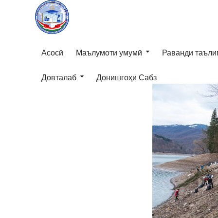
Асосӣ
Маълумоти умумӣ
Раванди таъли
Довталаб
Донишгоҳи Сабз