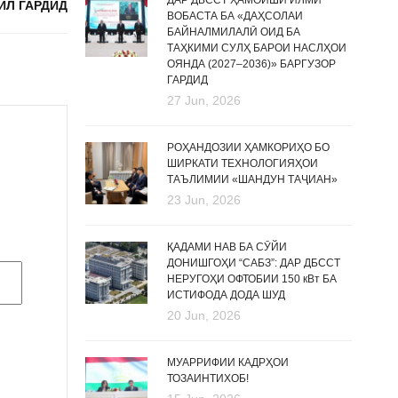
ДАР ДБССТ ҲАМОИШИ ИЛМӢ
ИЛ ГАРДИД
ВОБАСТА БА «ДАҲСОЛАИ
БАЙНАЛМИЛАЛӢ ОИД БА
ТАҲКИМИ СУЛҲ БАРОИ НАСЛҲОИ
ОЯНДА (2027–2036)» БАРГУЗОР
ГАРДИД
27 Jun, 2026
РОҲАНДОЗИИ ҲАМКОРИҲО БО
ШИРКАТИ ТЕХНОЛОГИЯҲОИ
ТАЪЛИМИИ «ШАНДУН ТАҶИАН»
23 Jun, 2026
ҚАДАМИ НАВ БА СӮЙИ
ДОНИШГОҲИ “САБЗ”: ДАР ДБССТ
НЕРУГОҲИ ОФТОБИИ 150 кВт БА
ИСТИФОДА ДОДА ШУД
20 Jun, 2026
МУАРРИФИИ КАДРҲОИ
ТОЗАИНТИХОБ!