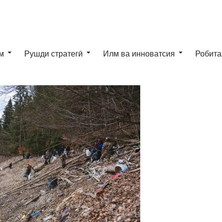
м
Рушди стратегӣ
Илм ва инноватсия
Робита