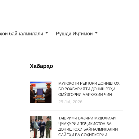
ҳои байналмилалӣ
Рушди Иҷтимоӣ
Хабарҳо
МУЛОҚОТИ РЕКТОРИ ДОНИШГОҲ
БО РОҲБАРИЯТИ ДОНИШГОҲИ
ОМӮЗГОРИИ МАРКАЗИИ ЧИН
29 Jul, 2026
ТАШРИФИ ВАЗИРИ МУДОФИАИ
ҶУМҲУРИИ ТОҶИКИСТОН БА
ДОНИШГОҲИ БАЙНАЛМИЛАЛИИ
САЙЁҲӢ ВА СОҲИБКОРИИ