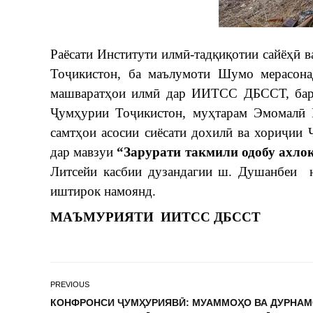
Раёсати Институти илмӣ-тадқиқотии сайёҳӣ 
Тоҷикистон, ба маълумоти Шумо мерасона
машваратҳои илмӣ дар ИИТСС ДБССТ, баро
Ҷумҳурии Тоҷикистон, муҳтарам Эмомалӣ 
самтҳои асосии сиёсати дохилӣ ва хориҷи
дар мавзуи
“Зарурати такмили одобу ахло
Литсейи касбии дузандагии ш. Душанбеи 
иштирок намоянд.
МАЪМУРИЯТИ
ИИТСС
ДБССТ
PREVIOUS
КОНФРОНСИ ҶУМҲУРИЯВӢ: МУАММОҲО ВА ДУРНА