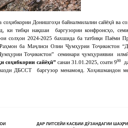
ва соҳибкории Донишгоҳи байналмилалии сайёҳӣ ва с
д, ки тибқи нақшаи баргузории конфронсҳо, семи
и солҳои 2024-2025 бахшида ба татбиқи Паёми Пр
Раҳмон ба Маҷлиси Олии Ҷумҳурии Тоҷикистон “Д
и Ҷумҳурии Тоҷикистон” семинари ҷумҳуриявии илм
00
қ
и
со
ҳ
ибкории
сайё
ҳӣ
”
санаи 31.01.2025, соати 9
да
назди ДБССТ баргузор менамояд. Хоҳишмандон ме
МОИ
ДАР ЛИТСЕЙИ КАСБИИ ДӮЗАНДАГИИ ШАҲР