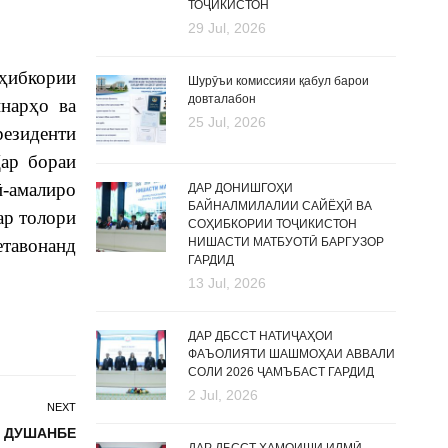
ТОҶИКИСТОН
29 Jul, 2026
оҳибкории
Шурӯъи комиссияи қабул барои
довталабон
нарҳо ва
25 Jul, 2026
езиденти
ар бораи
ӣ-амалиро
ДАР ДОНИШГОҲИ
БАЙНАЛМИЛАЛИИ САЙЁҲӢ ВА
р толори
СОҲИБКОРИИ ТОҶИКИСТОН
тавонанд
НИШАСТИ МАТБУОТӢ БАРГУЗОР
ГАРДИД
13 Jul, 2026
ДАР ДБССТ НАТИҶАҲОИ
ФАЪОЛИЯТИ ШАШМОҲАИ АВВАЛИ
СОЛИ 2026 ҶАМЪБАСТ ГАРДИД
2 Jul, 2026
NEXT
И ДУШАНБЕ