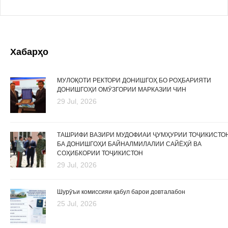
Хабарҳо
МУЛОҚОТИ РЕКТОРИ ДОНИШГОҲ БО РОҲБАРИЯТИ
ДОНИШГОҲИ ОМӮЗГОРИИ МАРКАЗИИ ЧИН
29 Jul, 2026
ТАШРИФИ ВАЗИРИ МУДОФИАИ ҶУМҲУРИИ ТОҶИКИСТО
БА ДОНИШГОҲИ БАЙНАЛМИЛАЛИИ САЙЁҲӢ ВА
СОҲИБКОРИИ ТОҶИКИСТОН
29 Jul, 2026
Шурӯъи комиссияи қабул барои довталабон
25 Jul, 2026