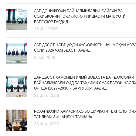
ДАР ДОНИШГОҲИ БАЙНАЛМИЛАЛИИ САЙЁҲӢ ВА
СОҲИБКОРИИ ТОҶИКИСТОН НИШАСТИ МАТБУОТӢ
БАРГУЗОР ГАРДИД
13 Jul, 2026
ДАР ДБССТ НАТИҶАҲОИ ФАЪОЛИЯТИ ШАШМОҲАИ АВВ
СОЛИ 2026 ҶАМЪБАСТ ГАРДИД
2 Jul, 2026
ДАР ДБССТ ҲАМОИШИ ИЛМӢ ВОБАСТА БА «ДАҲСОЛАИ
БАЙНАЛМИЛАЛӢ ОИД БА ТАҲКИМИ СУЛҲ БАРОИ НАСЛ
ОЯНДА (2027–2036)» БАРГУЗОР ГАРДИД
27 Jun, 2026
РОҲАНДОЗИИ ҲАМКОРИҲО БО ШИРКАТИ ТЕХНОЛОГИЯ
ТАЪЛИМИИ «ШАНДУН ТАҶИАН»
23 Jun, 2026