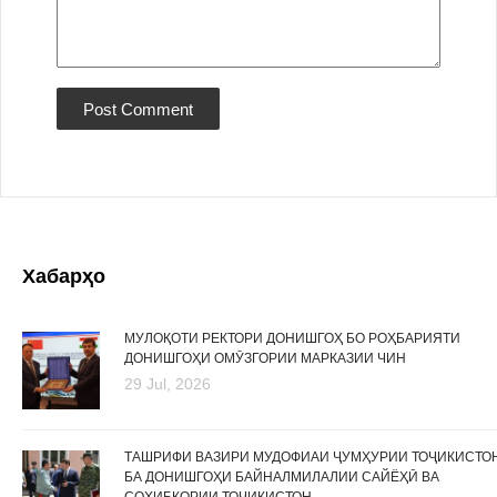
Хабарҳо
МУЛОҚОТИ РЕКТОРИ ДОНИШГОҲ БО РОҲБАРИЯТИ
ДОНИШГОҲИ ОМӮЗГОРИИ МАРКАЗИИ ЧИН
29 Jul, 2026
ТАШРИФИ ВАЗИРИ МУДОФИАИ ҶУМҲУРИИ ТОҶИКИСТО
БА ДОНИШГОҲИ БАЙНАЛМИЛАЛИИ САЙЁҲӢ ВА
СОҲИБКОРИИ ТОҶИКИСТОН