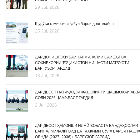
29 Jul, 2026
Шурӯъи комиссияи қабул барои довталабон
25 Jul, 2026
ДАР ДОНИШГОҲИ БАЙНАЛМИЛАЛИИ САЙЁҲӢ ВА
СОҲИБКОРИИ ТОҶИКИСТОН НИШАСТИ МАТБУОТӢ
БАРГУЗОР ГАРДИД
13 Jul, 2026
ДАР ДБССТ НАТИҶАҲОИ ФАЪОЛИЯТИ ШАШМОҲАИ АВВ
СОЛИ 2026 ҶАМЪБАСТ ГАРДИД
2 Jul, 2026
ДАР ДБССТ ҲАМОИШИ ИЛМӢ ВОБАСТА БА «ДАҲСОЛАИ
БАЙНАЛМИЛАЛӢ ОИД БА ТАҲКИМИ СУЛҲ БАРОИ НАСЛ
ОЯНДА (2027–2036)» БАРГУЗОР ГАРДИД