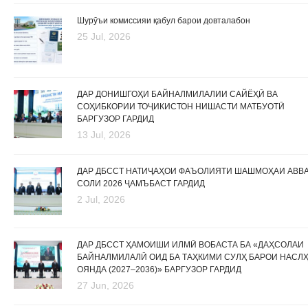
Шурӯъи комиссияи қабул барои довталабон
25 Jul, 2026
ДАР ДОНИШГОҲИ БАЙНАЛМИЛАЛИИ САЙЁҲӢ ВА
СОҲИБКОРИИ ТОҶИКИСТОН НИШАСТИ МАТБУОТӢ
БАРГУЗОР ГАРДИД
13 Jul, 2026
ДАР ДБССТ НАТИҶАҲОИ ФАЪОЛИЯТИ ШАШМОҲАИ АВВ
СОЛИ 2026 ҶАМЪБАСТ ГАРДИД
2 Jul, 2026
ДАР ДБССТ ҲАМОИШИ ИЛМӢ ВОБАСТА БА «ДАҲСОЛАИ
БАЙНАЛМИЛАЛӢ ОИД БА ТАҲКИМИ СУЛҲ БАРОИ НАСЛ
ОЯНДА (2027–2036)» БАРГУЗОР ГАРДИД
27 Jun, 2026