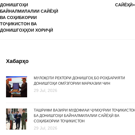
ДОНИШГОҲИ
САЙЁҲӢ»
БАЙНАЛМИЛАЛИИ САЙЁҲӢ
ВА СОҲИБКОРИИ
ТОҶИКИСТОН ВА
ДОНИШГОҲҲОИ ХОРИҶӢ
Хабарҳо
МУЛОҚОТИ РЕКТОРИ ДОНИШГОҲ БО РОҲБАРИЯТИ
ДОНИШГОҲИ ОМӮЗГОРИИ МАРКАЗИИ ЧИН
29 Jul, 2026
ТАШРИФИ ВАЗИРИ МУДОФИАИ ҶУМҲУРИИ ТОҶИКИСТО
БА ДОНИШГОҲИ БАЙНАЛМИЛАЛИИ САЙЁҲӢ ВА
СОҲИБКОРИИ ТОҶИКИСТОН
29 Jul, 2026