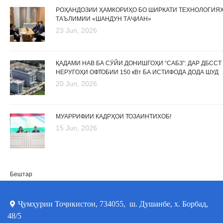
РОҲАНДОЗИИ ҲАМКОРИҲО БО ШИРКАТИ ТЕХНОЛОГИЯ
ТАЪЛИМИИ «ШАНДУН ТАҶИАН»
23 Jun, 2026
ҚАДАМИ НАВ БА СӮЙИ ДОНИШГОҲИ “САБЗ”: ДАР ДБССТ
НЕРУГОҲИ ОФТОБИИ 150 кВт БА ИСТИФОДА ДОДА ШУД
20 Jun, 2026
МУАРРИФИИ КАДРҲОИ ТОЗАИНТИХОБ!
15 Jun, 2026
Бештар
Ҷумҳурии Тоҷикистон, 734055, ш. Душанбе, х. Борбад,
48/5