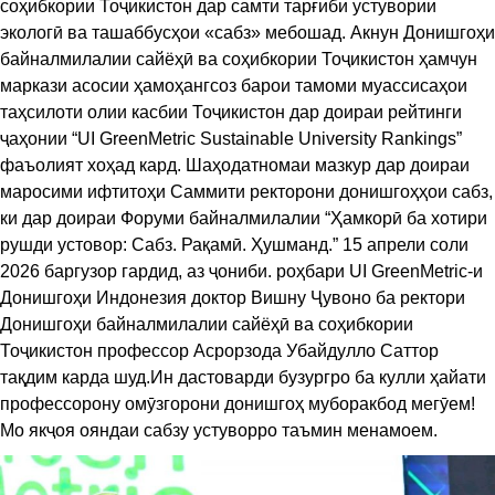
соҳибкории Тоҷикистон дар самти тарғиби устувории
экологӣ ва ташаббусҳои «сабз» мебошад. Акнун Донишгоҳи
байналмилалии сайёҳӣ ва соҳибкории Тоҷикистон ҳамчун
маркази асосии ҳамоҳангсоз барои тамоми муассисаҳои
таҳсилоти олии касбии Тоҷикистон дар доираи рейтинги
ҷаҳонии “UI GreenMetric Sustainable University Rankings”
фаъолият хоҳад кард. Шаҳодатномаи мазкур дар доираи
маросими ифтитоҳи Саммити ректорони донишгоҳҳои сабз,
ки дар доираи Форуми байналмилалии “Ҳамкорӣ ба хотири
рушди устовор: Сабз. Рақамӣ. Ҳушманд.” 15 апрели соли
2026 баргузор гардид, аз ҷониби. роҳбари UI GreenMetric-и
Донишгоҳи Индонезия доктор Вишну Ҷувоно ба ректори
Донишгоҳи байналмилалии сайёҳӣ ва соҳибкории
Тоҷикистон профессор Асрорзода Убайдулло Саттор
тақдим карда шуд.​Ин дастоварди бузургро ба кулли ҳайати
профессорону омӯзгорони донишгоҳ муборакбод мегӯем!
Мо якҷоя ояндаи сабзу устуворро таъмин менамоем.