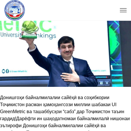
Донишгоҳи байналмилалии сайёҳӣ ва соҳибкории
Тоҷикистон расман ҳамоҳангсози миллии шабакаи UI
GreenMetric ва ташаббусҳои “сабз” дар Тоҷикистон таъин
гардид!​​Дарёфти ин шаҳодатномаи байналмилалӣ нишонаи
эътирофи Донишгоҳи байналмилалии сайёҳӣ ва