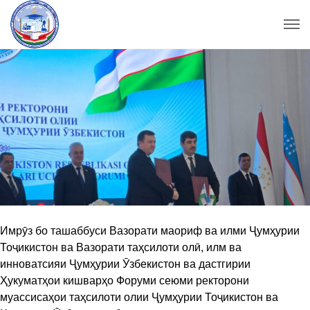
Имрӯз бо ташаббуси Вазорати маориф ва илми Ҷумҳурии
Тоҷикистон ва Вазорати таҳсилоти олӣ, илм ва
инноватсияи Ҷумҳурии Ӯзбекистон ва дастгирии
Ҳукуматҳои кишварҳо Форуми сеюми ректорони
муассисаҳои таҳсилоти олии Ҷумҳурии Тоҷикистон ва