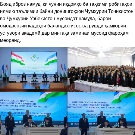
Бояд иброз намуд, ки чунин иқдомҳо ба таҳкими робитаҳои
илмию таълимии байни донишгоҳҳои Ҷумҳурии Тоҷикистон
ва Ҷумҳурии Ӯзбекистон мусоидат намуда, барои
омодасозии кадрҳои баландихтисос ва рушди ҳамкории
устувори академӣ дар минтақа заминаи мусоид фароҳам
меоранд.