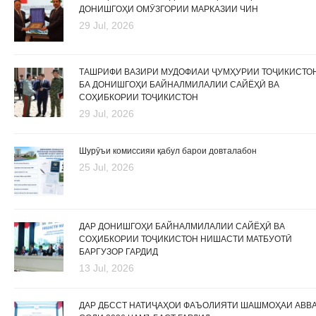
ДОНИШГОҲИ ОМӮЗГОРИИ МАРКАЗИИ ЧИН
29 Jul, 2026
ТАШРИФИ ВАЗИРИ МУДОФИАИ ҶУМҲУРИИ ТОҶИКИСТО
БА ДОНИШГОҲИ БАЙНАЛМИЛАЛИИ САЙЁҲӢ ВА
СОҲИБКОРИИ ТОҶИКИСТОН
29 Jul, 2026
Шурӯъи комиссияи қабул барои довталабон
25 Jul, 2026
ДАР ДОНИШГОҲИ БАЙНАЛМИЛАЛИИ САЙЁҲӢ ВА
СОҲИБКОРИИ ТОҶИКИСТОН НИШАСТИ МАТБУОТӢ
БАРГУЗОР ГАРДИД
13 Jul, 2026
ДАР ДБССТ НАТИҶАҲОИ ФАЪОЛИЯТИ ШАШМОҲАИ АВВ