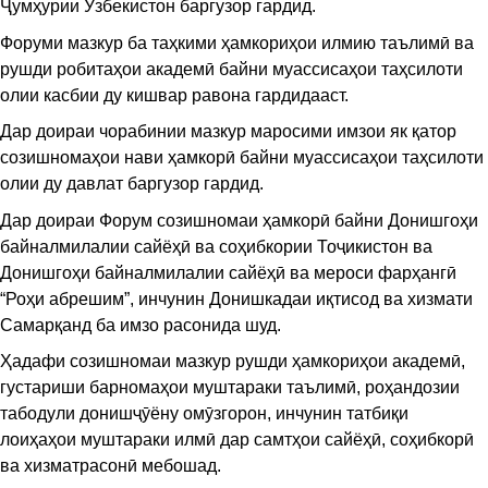
Ҷумҳурии Ӯзбекистон баргузор гардид.
Форуми мазкур ба таҳкими ҳамкориҳои илмию таълимӣ ва
рушди робитаҳои академӣ байни муассисаҳои таҳсилоти
олии касбии ду кишвар равона гардидааст.
Дар доираи чорабинии мазкур маросими имзои як қатор
созишномаҳои нави ҳамкорӣ байни муассисаҳои таҳсилоти
олии ду давлат баргузор гардид.
Дар доираи Форум созишномаи ҳамкорӣ байни Донишгоҳи
байналмилалии сайёҳӣ ва соҳибкории Тоҷикистон ва
Донишгоҳи байналмилалии сайёҳӣ ва мероси фарҳангӣ
“Роҳи абрешим”, инчунин Донишкадаи иқтисод ва хизмати
Самарқанд ба имзо расонида шуд.
Ҳадафи созишномаи мазкур рушди ҳамкориҳои академӣ,
густариши барномаҳои муштараки таълимӣ, роҳандозии
табодули донишҷӯёну омӯзгорон, инчунин татбиқи
лоиҳаҳои муштараки илмӣ дар самтҳои сайёҳӣ, соҳибкорӣ
ва хизматрасонӣ мебошад.