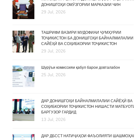
ДОНИШГОҲИ ОМӮЗГОРИИ МАРКАЗИИ ЧИН
29 Jul, 2026
ТАШРИФИ ВАЗИРИ МУДОФИАИ ҶУМҲУРИИ
ТОҶИКИСТОН БА ДОНИШГОҲИ БАЙНАЛМИЛАЛИИ
САЙЁҲӢ ВА СОҲИБКОРИИ ТОҶИКИСТОН
29 Jul, 2026
Шурӯъи комиссияи қабул барои довталабон
25 Jul, 2026
ДАР ДОНИШГОҲИ БАЙНАЛМИЛАЛИИ САЙЁҲӢ ВА
СОҲИБКОРИИ ТОҶИКИСТОН НИШАСТИ МАТБУОТӢ
БАРГУЗОР ГАРДИД
13 Jul, 2026
ДАР ДБССТ НАТИҶАҲОИ ФАЪОЛИЯТИ ШАШМОҲАИ