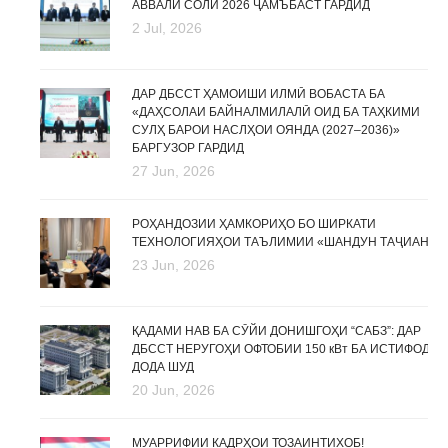
АВВАЛИ СОЛИ 2026 ҶАМЪБАСТ ГАРДИД
2 Jul, 2026
ДАР ДБССТ ҲАМОИШИ ИЛМӢ ВОБАСТА БА
«ДАҲСОЛАИ БАЙНАЛМИЛАЛӢ ОИД БА ТАҲКИМИ
СУЛҲ БАРОИ НАСЛҲОИ ОЯНДА (2027–2036)»
БАРГУЗОР ГАРДИД
27 Jun, 2026
РОҲАНДОЗИИ ҲАМКОРИҲО БО ШИРКАТИ
ТЕХНОЛОГИЯҲОИ ТАЪЛИМИИ «ШАНДУН ТАҶИАН»
23 Jun, 2026
ҚАДАМИ НАВ БА СӮЙИ ДОНИШГОҲИ “САБЗ”: ДАР
ДБССТ НЕРУГОҲИ ОФТОБИИ 150 кВт БА ИСТИФОДА
ДОДА ШУД
20 Jun, 2026
МУАРРИФИИ КАДРҲОИ ТОЗАИНТИХОБ!