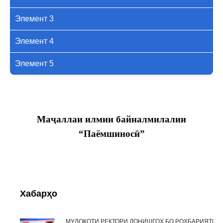
Элемент 3
Элемент 4
Элемент 5
Маҷаллаи илмии байналмилалии
“Паёмшиносӣ”
Хабарҳо
МУЛОҚОТИ РЕКТОРИ ДОНИШГОҲ БО РОҲБАРИЯТИ