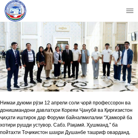
Нимаи дуюми рӯзи 12 апрели соли ҷорӣ профессорон ва
донишмандони давлатҳои Кореяи Ҷанубӣ ва Қирғизистон
ҷиҳати иштирок дар Форуми байналмилалии “Ҳамкорӣ ба
хотири рушди устувор. Сабз. Рақамӣ. Ҳушманд.” ба
пойтахти Тоҷикистон шаҳри Душанбе ташриф оварданд.