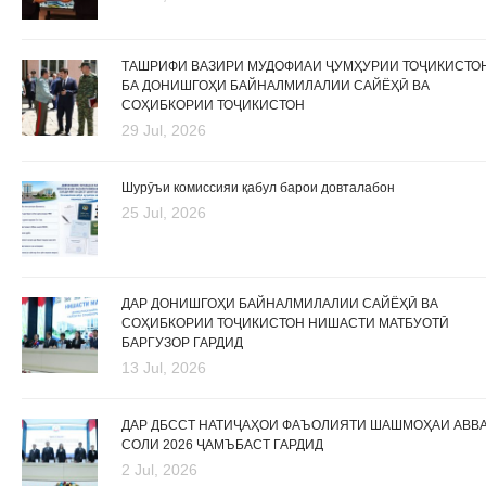
ТАШРИФИ ВАЗИРИ МУДОФИАИ ҶУМҲУРИИ ТОҶИКИСТО
БА ДОНИШГОҲИ БАЙНАЛМИЛАЛИИ САЙЁҲӢ ВА
СОҲИБКОРИИ ТОҶИКИСТОН
29 Jul, 2026
Шурӯъи комиссияи қабул барои довталабон
25 Jul, 2026
ДАР ДОНИШГОҲИ БАЙНАЛМИЛАЛИИ САЙЁҲӢ ВА
СОҲИБКОРИИ ТОҶИКИСТОН НИШАСТИ МАТБУОТӢ
БАРГУЗОР ГАРДИД
13 Jul, 2026
ДАР ДБССТ НАТИҶАҲОИ ФАЪОЛИЯТИ ШАШМОҲАИ АВВ
СОЛИ 2026 ҶАМЪБАСТ ГАРДИД
2 Jul, 2026