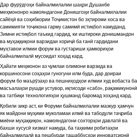
Дар фурӯдгоҳи байналмилалии шаҳри Душанбе
меҳмононро намояндагони Донишгоҳи байналмилалии
сайёҳӣ ва соҳибкории Тоҷикистон бо эҳтироми хоса ва
самимияти тоҷикона гарму самимӣ истиқбол намуданд.
Зимни истиқбол таъкид гардид, ки иштироки донишмандон
ва муҳаққиқони варзидаи хориҷӣ ба ғанӣ гардидани
муҳтавои илмии форум ва густариши ҳамкориҳои
байналмилалӣ мусоидат хоҳад кард.
Ҳайати меҳмонон аз ҷумлаи олимони варзида ва
коршиносони соҳаҳои гуногуни илм буда, дар доираи
форум бо маърӯзаҳо ва пешниҳодҳои илмии худ вобаста ба
масъалаҳои рушди устувор, иқтисоди «сабз», рақамикунонӣ
ва татбиқи технологияҳои ҳушманд баромад хоҳанд кард.
Қобили зикр аст, ки Форуми байналмилалии мазкур ҳамчун
як майдони муҳими муколамаи илмӣ ва табодули таҷриба
миёни муҳаққиқон, намояндагони сохторҳои давлатӣ ва
бахши хусусӣ хизмат намуда, ба таҳкими робитаҳои
байналмилалӣ ва пешбурди ташаббусҳои инноватсионӣ