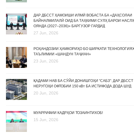
ДАР ДБССТ ҲАМОИШИ ИЛМӢ ВОБАСТА БА «ДАҲСОЛАИ
БАЙНАЛМИЛАЛӢ ОИД БА ТАҲКИМИ СУЛҲ БАРОИ НАСЛ
ОЯНДА (2027–2036)» БАРГУЗОР ГАРДИД
27 Jun, 2026
РОҲАНДОЗИИ ҲАМКОРИҲО БО ШИРКАТИ ТЕХНОЛОГИЯ
ТАЪЛИМИИ «ШАНДУН ТАҶИАН»
23 Jun, 2026
ҚАДАМИ НАВ БА СӮЙИ ДОНИШГОҲИ “САБЗ”: ДАР ДБССТ
НЕРУГОҲИ ОФТОБИИ 150 кВт БА ИСТИФОДА ДОДА ШУД
20 Jun, 2026
МУАРРИФИИ КАДРҲОИ ТОЗАИНТИХОБ!
15 Jun, 2026