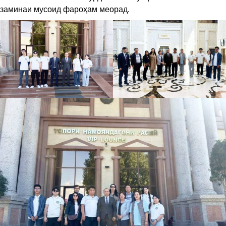
заминаи мусоид фароҳам меорад.