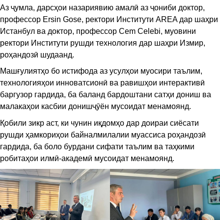
Аз ҷумла, дарсҳои назариявию амалӣ аз ҷониби доктор,
профессор Ersin Gose, ректори Институти AREA дар шаҳри
Истанбул ва доктор, профессор Cem Celebi, муовини
ректори Институти рушди технология дар шаҳри Измир,
роҳандозӣ шудаанд.
Машғулиятҳо бо истифода аз усулҳои муосири таълим,
технологияҳои инноватсионӣ ва равишҳои интерактивӣ
баргузор гардида, ба баланд бардоштани сатҳи дониш ва
малакаҳои касбии донишҷӯён мусоидат менамоянд.
Қобили зикр аст, ки чунин иқдомҳо дар доираи сиёсати
рушди ҳамкориҳои байналмилалии муассиса роҳандозӣ
гардида, ба боло бурдани сифати таълим ва таҳкими
робитаҳои илмӣ-академӣ мусоидат менамоянд.