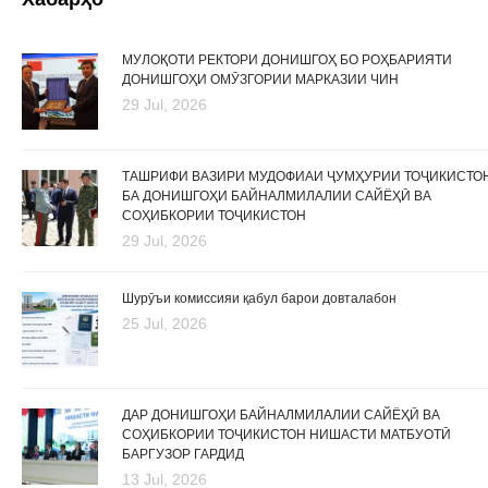
МУЛОҚОТИ РЕКТОРИ ДОНИШГОҲ БО РОҲБАРИЯТИ
ДОНИШГОҲИ ОМӮЗГОРИИ МАРКАЗИИ ЧИН
29 Jul, 2026
ТАШРИФИ ВАЗИРИ МУДОФИАИ ҶУМҲУРИИ ТОҶИКИСТО
БА ДОНИШГОҲИ БАЙНАЛМИЛАЛИИ САЙЁҲӢ ВА
СОҲИБКОРИИ ТОҶИКИСТОН
29 Jul, 2026
Шурӯъи комиссияи қабул барои довталабон
25 Jul, 2026
ДАР ДОНИШГОҲИ БАЙНАЛМИЛАЛИИ САЙЁҲӢ ВА
СОҲИБКОРИИ ТОҶИКИСТОН НИШАСТИ МАТБУОТӢ
БАРГУЗОР ГАРДИД
13 Jul, 2026