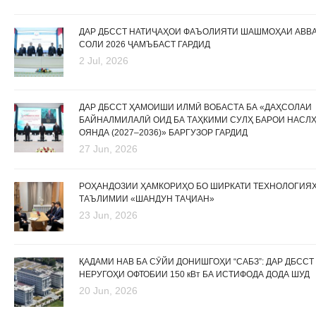
ДАР ДБССТ НАТИҶАҲОИ ФАЪОЛИЯТИ ШАШМОҲАИ АВВ
СОЛИ 2026 ҶАМЪБАСТ ГАРДИД
2 Jul, 2026
ДАР ДБССТ ҲАМОИШИ ИЛМӢ ВОБАСТА БА «ДАҲСОЛАИ
БАЙНАЛМИЛАЛӢ ОИД БА ТАҲКИМИ СУЛҲ БАРОИ НАСЛ
ОЯНДА (2027–2036)» БАРГУЗОР ГАРДИД
27 Jun, 2026
РОҲАНДОЗИИ ҲАМКОРИҲО БО ШИРКАТИ ТЕХНОЛОГИЯ
ТАЪЛИМИИ «ШАНДУН ТАҶИАН»
23 Jun, 2026
ҚАДАМИ НАВ БА СӮЙИ ДОНИШГОҲИ “САБЗ”: ДАР ДБССТ
НЕРУГОҲИ ОФТОБИИ 150 кВт БА ИСТИФОДА ДОДА ШУД
20 Jun, 2026