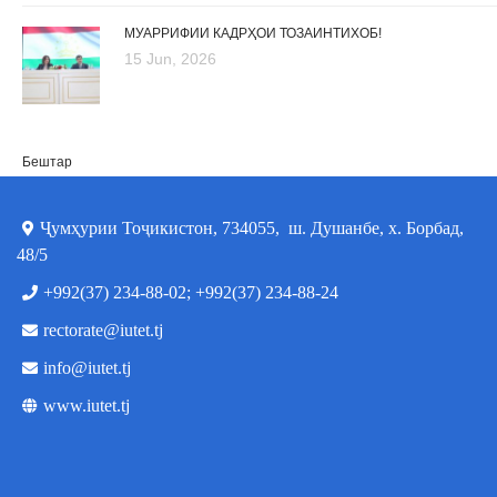
МУАРРИФИИ КАДРҲОИ ТОЗАИНТИХОБ!
15 Jun, 2026
Бештар
Ҷумҳурии Тоҷикистон, 734055, ш. Душанбе, х. Борбад,
48/5
+992(37) 234-88-02; +992(37) 234-88-24
rectorate@iutet.tj
info@iutet.tj
www.iutet.tj