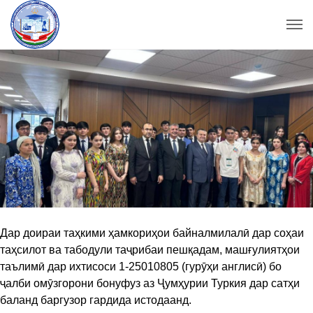
Дар доираи таҳкими ҳамкориҳои байналмилалӣ дар соҳаи
таҳсилот ва табодули таҷрибаи пешқадам, машғулиятҳои
таълимӣ дар ихтисоси 1-25010805 (гурӯҳи англисӣ) бо
ҷалби омӯзгорони бонуфуз аз Ҷумҳурии Туркия дар сатҳи
баланд баргузор гардида истодаанд.