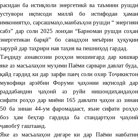
расидан ба истиқлоли энергетикӣ ва таъмини рушди
устувори иқтисоди миллӣ бо истифодаи ҳамаи
имкониятҳо, сарсашмаҳо,манбаъҳои рушди “ энергияи
сабз” дар соли 2025 лоиҳаи “Барномаи рушди соҳаи
энергетикаи барқӣ” бо санадҳои меъёрии ҳуқуқии
зарурӣ дар таҳрири нав таҳия ва пешниҳод гардад.
Таҷдиду азнавсозии роҳҳои мошингард дар кишвар
яке аз масъалаҳои муҳими Паёми сарвари давлат буда,
қайд гардид ки дар зарфи панҷ соли охир Тоҷикистон
мувофиқи арзёбии Форуми ҷаҳонии иқтисодӣ дар
раддабандии ҷаҳонӣ аз руйи нишондиҳандаҳои
сифати роҳҳо дар миёни 165 давлати ҷаҳон аз зинаи
50 ба зинаи 44-ум фаромадааст, яъне сифати роҳҳо
боз ҳам беҳтар гардида ба стандартҳои ҷаҳонӣ
ҷавобгӯ гаштаанд.
Яке аз масъалаҳои дигаре ки дар Паёми навбатии