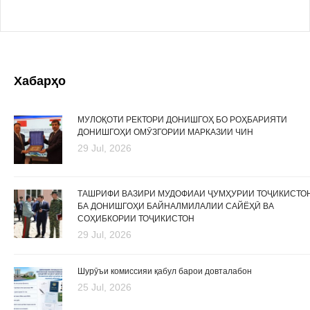
Хабарҳо
МУЛОҚОТИ РЕКТОРИ ДОНИШГОҲ БО РОҲБАРИЯТИ
ДОНИШГОҲИ ОМӮЗГОРИИ МАРКАЗИИ ЧИН
29 Jul, 2026
ТАШРИФИ ВАЗИРИ МУДОФИАИ ҶУМҲУРИИ ТОҶИКИСТО
БА ДОНИШГОҲИ БАЙНАЛМИЛАЛИИ САЙЁҲӢ ВА
СОҲИБКОРИИ ТОҶИКИСТОН
29 Jul, 2026
Шурӯъи комиссияи қабул барои довталабон
25 Jul, 2026