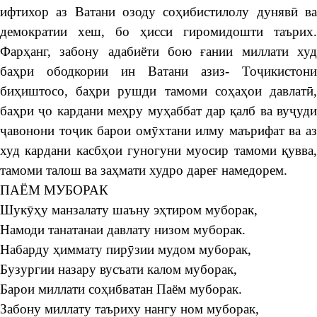
ифтихор аз Ватани озоду соҳибистилолу дунявӣ ва
демократии хеш, бо ҳисси гиромидошти таърих.
Фарҳанг, забону адабиёти бою ғании миллати худ
баҳри ободкории ин Ватани азиз- Тоҷикистони
биҳиштосо, баҳри рушди тамоми соҳаҳои давлатӣ,
баҳри ҷо кардани меҳру муҳаббат дар қалб ва вуҷуди
ҷавонони тоҷик барои омӯхтани илму маърифат ва аз
худ кардани касбҳои гуногуни муосир тамоми қувва,
тамоми талош ва заҳмати худро дареғ намедорем.
ПАЁМ МУБОРАК
Шукӯҳу манзалату шаъну эҳтиром муборак,
Намоди танатанаи давлату низом муборак.
Набарду ҳиммату пирӯзии мудом муборак,
Бузургии назару вусъати калом муборак,
Барои миллати соҳибватан Паём муборак.
Забону миллату таъриху нангу ном муборак,