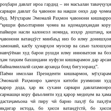
роҳбари давлат ироа гардид – ин масъалаи таваҷҷуҳи
сарвари давлат ба ҷавонон ва нақши онҳо дар ҷомеа
буд. Мӯҳтарам Эмомалӣ Раҳмон ҷавонони кишварро
“қишри фаъолтарини ҷомеа ва идомадиҳандаи кору
пайкори насли калонсол номида, изҳор доштанд, ки
ҷавонони ватандӯст минбаъд низ бо илму донишҳои
замонавӣ, касбу ҳунарҳои муосир ва саъю талошҳои
навҷӯёнаи худ барои рушди илму инноватсия ва боз
ҳам таҳким бахшидани нуфузи кишварамон дар арсаи
байналмиллалӣ саҳми арзанда бояд бигузоранд”.
Паёми имсолаи Президенти кишвармон, мӯҳтарам
Эмомалӣ Раҳмонро ҳамчун китоби руимизии худ
қарор дода, ҳар як сухани сарвари давлатамонро
сармашқи кору фаъолияти худ қарор медиҳем ва ҳама
дастаҷамъона чӣ пиру чӣ барно паҳлӯ ба паҳлӯи
якдигар истода, бо ҳисси ватандӯстӣ, бо ҳисси