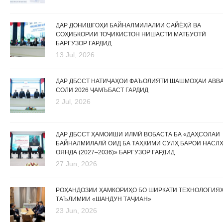
ДАР ДОНИШГОҲИ БАЙНАЛМИЛАЛИИ САЙЁҲӢ ВА
СОҲИБКОРИИ ТОҶИКИСТОН НИШАСТИ МАТБУОТӢ
БАРГУЗОР ГАРДИД
13 Jul, 2026
ДАР ДБССТ НАТИҶАҲОИ ФАЪОЛИЯТИ ШАШМОҲАИ АВВ
СОЛИ 2026 ҶАМЪБАСТ ГАРДИД
2 Jul, 2026
ДАР ДБССТ ҲАМОИШИ ИЛМӢ ВОБАСТА БА «ДАҲСОЛАИ
БАЙНАЛМИЛАЛӢ ОИД БА ТАҲКИМИ СУЛҲ БАРОИ НАСЛ
ОЯНДА (2027–2036)» БАРГУЗОР ГАРДИД
27 Jun, 2026
РОҲАНДОЗИИ ҲАМКОРИҲО БО ШИРКАТИ ТЕХНОЛОГИЯ
ТАЪЛИМИИ «ШАНДУН ТАҶИАН»
23 Jun, 2026