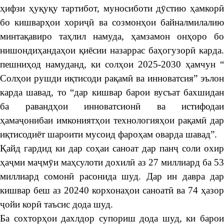
ҳифзи ҳуқуқу тартибот, муносиботи дӯстию ҳамкорӣ
бо кишварҳои хориҷӣ ва созмонҳои байналмилалию
минтақавиро таҳлил намуда, ҳамзамон онҳоро бо
нишондиҳандаҳои қиёсии назаррас баҳогузорӣ карда.
пешниҳод намуданд, ки солҳои 2025-2030 ҳамчун “
Солҳои рушди иқтисоди рақамӣ ва инноватсия” эълон
карда шавад, то “дар кишвар барои вусъат бахшидан
ба равандҳои инноватсионӣ ва истифодаи
ҳамаҷонибаи имкониятҳои технологияҳои рақамӣ дар
иқтисодиёт шароити мусоид фароҳам оварда шавад”.
Қайд гардид ки дар соҳаи саноат дар панҷ соли охир
ҳаҷми маҷмӯи маҳсулоти дохилӣ аз 27 миллиард ба 53
миллиард сомонӣ расонида шуд. Дар ин давра дар
кишвар беш аз 20240 корхонаҳои саноатӣ ва 74 ҳазор
ҷойи корӣ таъсис дода шуд.
Ба сохторҳои дахлдор супориш дода шуд, ки барои