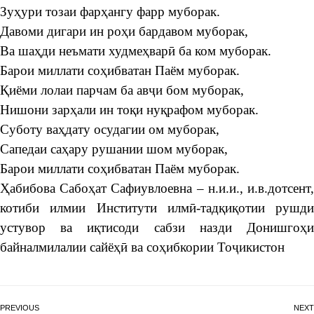
Зуҳури тозаи фарҳангу фарр муборак.
Давоми дигари ин роҳи бардавом муборак,
Ва шаҳди неъмати худмеҳварӣ ба ком муборак.
Барои миллати соҳибватан Паём муборак.
Қиёми лолаи парчам ба авҷи бом муборак,
Нишони зарҳали ин тоқи нуқрафом муборак.
Суботу ваҳдату осудагии ом муборак,
Сапедаи саҳару рушании шом муборак,
Барои миллати соҳибватан Паём муборак.
Ҳабибова Сабоҳат Сафиувлоевна – н.и.и., и.в.дотсент,
котиби илмии Институти илмӣ-тадқиқотии рушди
устувор ва иқтисоди сабзи назди Донишгоҳи
байналмилалии сайёҳӣ ва соҳибкории Тоҷикистон
PREVIOUS
NEXT