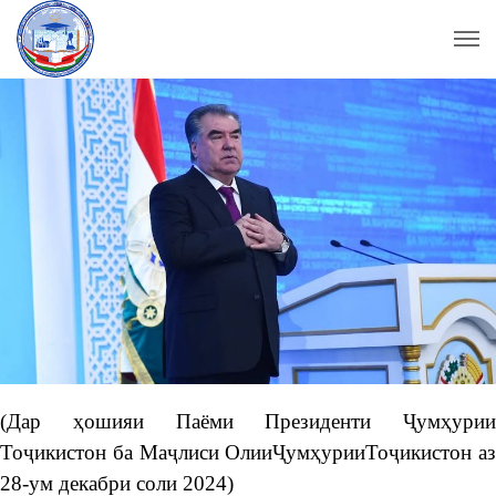
(Дар ҳошияи Паёми Президенти Ҷумҳурии
Тоҷикистон ба Маҷлиси ОлииҶумҳурииТоҷикистон аз
28-ум декабри соли 2024)