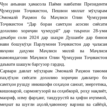
Чун анъанаи ҳамасола Паёми навбатии Президенти
Ҷумҳурии Тоҷикистон, Пешвои миллат мӯҳтарам
Эмомалӣ Раҳмон ба Маҷлиси Олии Ҷумҳурии
Тоҷикистон “Дар бораи самтҳои асосии сиёсати
дохилию хориҷии ҷумҳурӣ” дар таърихи 28-уми
декабри соли 2024 дар шаҳри Душанбе дар бинои
нави бошукӯҳи Парлумони Тоҷикистон дар ҷаласаи
якҷояи даҳуми Маҷлиси миллӣ ва Маҷлиси
намояндагони Маҷлиси Олии Ҷумҳурии Тоҷикистон
даъвати шашум баргузор гардид.
Сарвари давлат мӯҳтарам Эмомалӣ Раҳмон тамоми
паҳлӯҳои сиёсати дохилию хориҷии давлатро бо
самтҳои рушду инкишофи соҳаҳои саноат, энергетика,
кишоварзӣ, сармоягузорӣ ва соҳибкорӣ, роҳу нақлиёт,
маориф, илму фарҳанг, тандурустӣ ва ҳифзи иҷтимоӣ,
меҳнат ва шуғли аҳолӣ,ҷавонону варзиш ва сайёҳӣ,