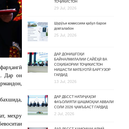
ТОҶИКИСТОН
29 Jul, 2026
Шурӯъи комиссияи қабул барои
довталабон
25 Jul, 2026
ДАР ДОНИШГОҲИ
БАЙНАЛМИЛАЛИИ САЙЁҲӢ ВА
СОҲИБКОРИИ ТОҶИКИСТОН
 фарҳангӣ
НИШАСТИ МАТБУОТӢ БАРГУЗОР
. Дар он
ГАРДИД
13 Jul, 2026
ормандон,
ДАР ДБССТ НАТИҶАҲОИ
 бахшида,
ФАЪОЛИЯТИ ШАШМОҲАИ АВВАЛИ
СОЛИ 2026 ҶАМЪБАСТ ГАРДИД
2 Jul, 2026
ат, меҳру
евоситаи