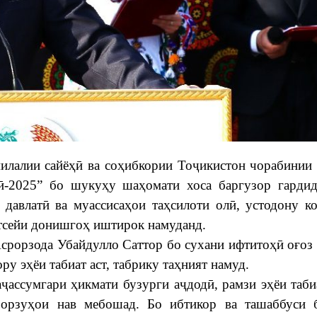
илалии сайёҳӣ ва соҳибкории Тоҷикистон чорабинии
ӣ-2025” бо шукуҳу шаҳомати хоса баргузор гардид
давлатӣ ва муассисаҳои таҳсилоти олӣ, устодону к
тсейи донишгоҳ иштирок намуданд.
срорзода Убайдулло Саттор бо сухани ифтитоҳӣ оғоз
ру эҳёи табиат аст, табрику таҳният намуд.
ҷассумгари ҳикмати бузурги аҷдодӣ, рамзи эҳёи таби
 орзуҳои нав мебошад. Бо ибтикор ва ташаббуси б