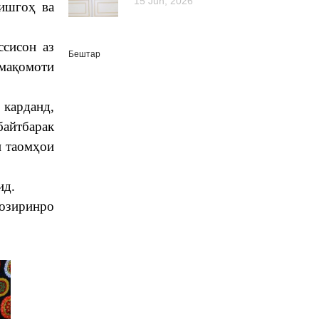
15 Jun, 2026
нишгоҳ ва
сисон аз
Бештар
 мақомоти
 карданд,
байтбарак
и таомҳои
ид.
ҳозиринро