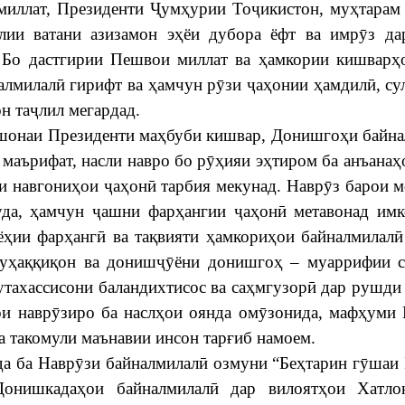
миллат, Президенти Ҷумҳурии Тоҷикистон, муҳтара
лии ватани азизамон эҳёи дубора ёфт ва имрӯз да
 Бо дастгирии Пешвои миллат ва ҳамкории кишварҳ
алмилалӣ гирифт ва ҳамчун рӯзи ҷаҳонии ҳамдилӣ, су
н таҷлил мегардад.
дешонаи Президенти маҳбуби кишвар, Донишгоҳи байн
 маърифат, насли навро бо рӯҳияи эҳтиром ба анъанаҳ
 навгониҳои ҷаҳонӣ тарбия мекунад. Наврӯз барои 
уда, ҳамчун ҷашни фарҳангии ҷаҳонӣ метавонад им
ҳии фарҳангӣ ва тақвияти ҳамкориҳои байналмилал
муҳаққиқон ва донишҷӯёни донишгоҳ – муаррифии с
утахассисони баландихтисос ва саҳмгузорӣ дар рушди
и наврӯзиро ба наслҳои оянда омӯзонида, мафҳуми
а такомули маънавии инсон тарғиб намоем.
 ба Наврӯзи байналмилалӣ озмуни “Беҳтарин гӯшаи
онишкадаҳои байналмилалӣ дар вилоятҳои Хатло