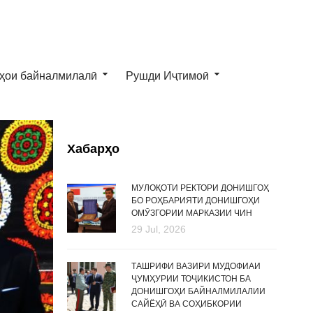
ҳои байналмилалӣ
Рушди Иҷтимоӣ
Хабарҳо
МУЛОҚОТИ РЕКТОРИ ДОНИШГОҲ
БО РОҲБАРИЯТИ ДОНИШГОҲИ
ОМӮЗГОРИИ МАРКАЗИИ ЧИН
29 Jul, 2026
ТАШРИФИ ВАЗИРИ МУДОФИАИ
ҶУМҲУРИИ ТОҶИКИСТОН БА
ДОНИШГОҲИ БАЙНАЛМИЛАЛИИ
САЙЁҲӢ ВА СОҲИБКОРИИ