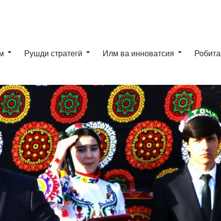
м
Рушди стратегӣ
Илм ва инноватсия
Робита