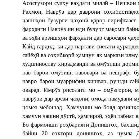
Асосгузори сулҳу ваҳдати миллӣ – Пешвои 
Раҳмон, Наврӯз дар даврони соҳибистиқло
ҷашнҳои бузурги ҷаҳонӣ қарор гирифтааст.
фарҳанги Наврӯз ин иди бузург мақоми байн
ва эҳёи арзишҳои фарҳангӣ дар саросари ҷаҳо
Қайд гардид, ки дар партави сиёсати дуран
сайёҳӣ ва соҳибкорӣ ҳамчун як маркази илму
худшиносиву хирадмандӣ ва омӯзиши доимии
нав барои омӯзиш, навоварӣ ва пешрафт б
навро барои муаррифии кишвар, рушди сайё
оварад. Имрӯз рисолати мо – омӯзгорон, 
наврӯзӣ дар арсаи ҷаҳонӣ, омода намудани м
ҷомеа мебошад. Ҳамчунин мо бояд арзишҳо
ҳамчун ҷашни дӯстӣ, ҳамгироӣ, эҳёи табиат в
Бо фармоиши роҳбарияти Донишгоҳ, бахшида
байни 20 сохтори донишгоҳ, аз ҷумла Д