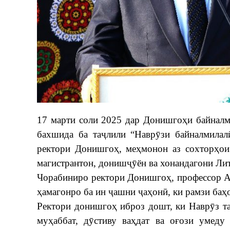
17 марти соли 2025 дар Донишгоҳи байналм
бахшида ба таҷлили “Наврӯзи байналмилал
ректори Донишгоҳ, меҳмонон аз сохторҳои 
магистрантон, донишҷӯён ва хонандагони Ли
Чорабиниро ректори Донишгоҳ, профессор А
ҳамагонро ба ин ҷашни ҷаҳонӣ, ки рамзи баҳо
Ректори донишгоҳ иброз дошт, ки Наврӯз та
муҳаббат, дӯстиву ваҳдат ва оғози умеду