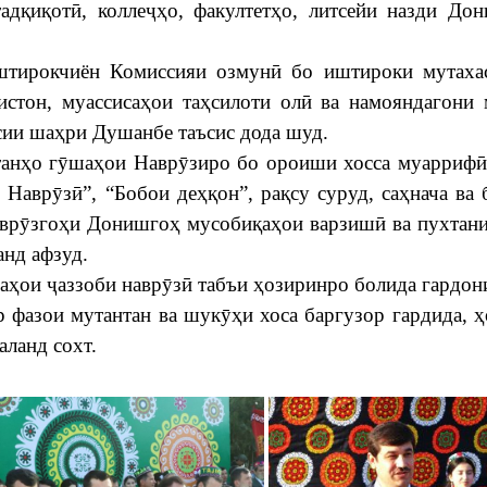
адқиқотӣ, коллеҷҳо, факултетҳо, литсейи назди До
штирокчиён Комиссияи озмунӣ бо иштироки мутахас
стон, муассисаҳои таҳсилоти олӣ ва намояндагони
ии шаҳри Душанбе таъсис дода шуд.
анҳо гӯшаҳои Наврӯзиро бо ороиши хосса муаррифӣ
Наврӯзӣ”, “Бобои деҳқон”, рақсу суруд, саҳнача ва 
аврӯзгоҳи Донишгоҳ мусобиқаҳои варзишӣ ва пухтан
анд афзуд.
аҳои ҷаззоби наврӯзӣ табъи ҳозиринро болида гардон
 фазои мутантан ва шукӯҳи хоса баргузор гардида, 
аланд сохт.