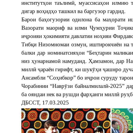
институтҳои таълимӣ, муассисаҳои илмию т
дигар воҳидҳо ташкил ва баргузор гардид.
Барои баҳогузории одилона ба маҳорати и
Вазорати маориф ва илми Ҷумҳурии Тоҷики
иҷроияи ҳокимияти давлатии ноҳияи Фирдавс
Тибқи Низомномаи озмун, иштирокчиён на т
балки дар номинатсияҳои “Беҳтарин маликаи 
низ ҳунарнамоӣ намуданд. Ҳамзамон, дар Н
миллӣ ҷараён гирифт, ки шукӯҳи ҷашнро дуч
Ансамбли “Соҳибкор” бо иҷрои суруду тарон
Чорабинии “Наврӯзи байналмилалӣ-2025” дар
ба ояндаи нек ва рушди фарҳанги миллӣ руҳб
ДБССТ, 17.03.2025