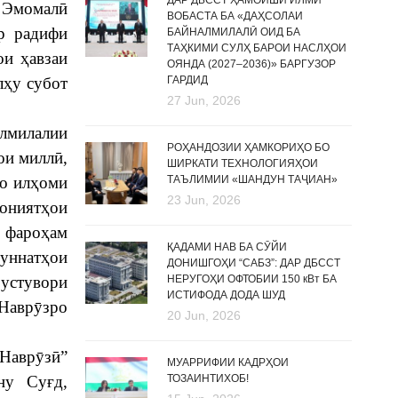
ДАР ДБССТ ҲАМОИШИ ИЛМӢ
м Эмомалӣ
ВОБАСТА БА «ДАҲСОЛАИ
р радифи
БАЙНАЛМИЛАЛӢ ОИД БА
ТАҲКИМИ СУЛҲ БАРОИ НАСЛҲОИ
ои ҳавзаи
ОЯНДА (2027–2036)» БАРГУЗОР
лҳу субот
ГАРДИД
27 Jun, 2026
алмилалии
РОҲАНДОЗИИ ҲАМКОРИҲО БО
ои миллӣ,
ШИРКАТИ ТЕХНОЛОГИЯҲОИ
мо илҳоми
ТАЪЛИМИИ «ШАНДУН ТАҶИАН»
23 Jun, 2026
кониятҳои
ӣ фароҳам
ҚАДАМИ НАВ БА СӮЙИ
уннатҳои
ДОНИШГОҲИ “САБЗ”: ДАР ДБССТ
 устувори
НЕРУГОҲИ ОФТОБИИ 150 кВт БА
ИСТИФОДА ДОДА ШУД
 Наврӯзро
20 Jun, 2026
 Наврӯзӣ”
МУАРРИФИИ КАДРҲОИ
ну Суғд,
ТОЗАИНТИХОБ!