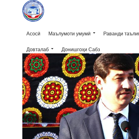
Асосӣ
Маълумоти умумӣ
Раванди таъли
Довталаб
Донишгоҳи Сабз