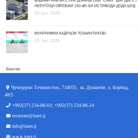
ҚАДАМИ НАВ БА СӮЙИ ДОНИШГОҲИ “САБЗ”: ДАР ДБССТ
НЕРУГОҲИ ОФТОБИИ 150 кВт БА ИСТИФОДА ДОДА ШУД
20 Jun, 2026
МУАРРИФИИ КАДРҲОИ ТОЗАИНТИХОБ!
15 Jun, 2026
Бештар
Ҷумҳурии Тоҷикистон, 734055, ш. Душанбе, х. Борбад,
48/5
+992(37) 234-88-02; +992(37) 234-88-24
rectorate@iutet.tj
info@iutet.tj
www.iutet.tj