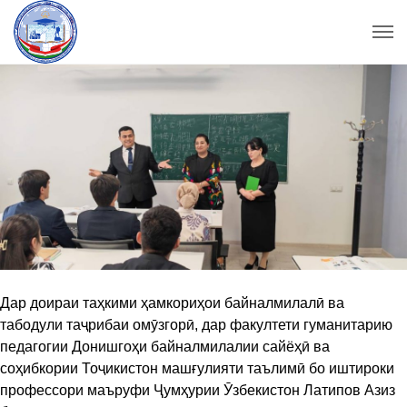
Дар доираи таҳкими ҳамкориҳои байналмилалӣ ва
табодули таҷрибаи омӯзгорӣ, дар факултети гуманитарию
педагогии Донишгоҳи байналмилалии сайёҳӣ ва
соҳибкории Тоҷикистон машғулияти таълимӣ бо иштироки
профессори маъруфи Ҷумҳурии Ӯзбекистон Латипов Азиз