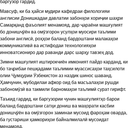
баргузор гардид.
Мавсуф, ки ба ҳайси мудири кафедраи филологияи
англисии Донишкадаи давлатии забонҳои хориҷии шаҳри
Самарқанд фаъолият менамояд, дар ҷараёни машғулият
бо донишҷӯён ва омӯзгорон усулҳои муосири таълими
забони англисӣ, роҳҳои баланд бардоштани малакаҳои
коммуникативӣ ва истифодаи технологияҳои
инноватсиониро дар раванди дарс шарҳу тавзеҳ дод.
Зимни машғулият иштирокчиён имконият пайдо карданд, ки
бо таҷрибаи пешқадами таълимии муассисаҳои таҳсилоти
олии Ҷумҳурии Ӯзбекистон аз наздик шинос шаванд.
Ҳамчунин, мубодилаи афкор оид ба масъалаҳои рушди
забономӯзӣ ва такмили барномаҳои таълимӣ сурат гирифт.
Таъкид гардид, ки баргузории чунин машғулиятҳо барои
баланд бардоштани сатҳи дониш ва маҳорати касбии
донишҷӯён ва омӯзгорон заминаи мусоид фароҳам оварда,
ба густариши ҳамкориҳои байналмилалӣ мусоидат
менамояд.