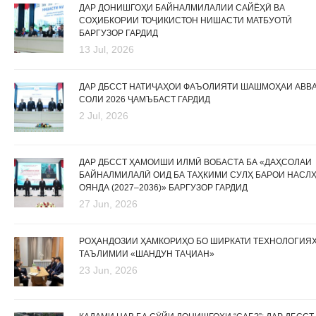
ДАР ДОНИШГОҲИ БАЙНАЛМИЛАЛИИ САЙЁҲӢ ВА
СОҲИБКОРИИ ТОҶИКИСТОН НИШАСТИ МАТБУОТӢ
БАРГУЗОР ГАРДИД
13 Jul, 2026
ДАР ДБССТ НАТИҶАҲОИ ФАЪОЛИЯТИ ШАШМОҲАИ АВВ
СОЛИ 2026 ҶАМЪБАСТ ГАРДИД
2 Jul, 2026
ДАР ДБССТ ҲАМОИШИ ИЛМӢ ВОБАСТА БА «ДАҲСОЛАИ
БАЙНАЛМИЛАЛӢ ОИД БА ТАҲКИМИ СУЛҲ БАРОИ НАСЛ
ОЯНДА (2027–2036)» БАРГУЗОР ГАРДИД
27 Jun, 2026
РОҲАНДОЗИИ ҲАМКОРИҲО БО ШИРКАТИ ТЕХНОЛОГИЯ
ТАЪЛИМИИ «ШАНДУН ТАҶИАН»
23 Jun, 2026