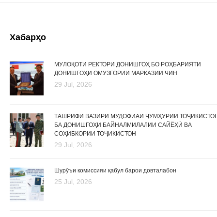
Хабарҳо
МУЛОҚОТИ РЕКТОРИ ДОНИШГОҲ БО РОҲБАРИЯТИ
ДОНИШГОҲИ ОМӮЗГОРИИ МАРКАЗИИ ЧИН
29 Jul, 2026
ТАШРИФИ ВАЗИРИ МУДОФИАИ ҶУМҲУРИИ ТОҶИКИСТО
БА ДОНИШГОҲИ БАЙНАЛМИЛАЛИИ САЙЁҲӢ ВА
СОҲИБКОРИИ ТОҶИКИСТОН
29 Jul, 2026
Шурӯъи комиссияи қабул барои довталабон
25 Jul, 2026