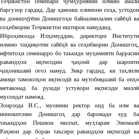
Тоҷикистон семинари ҷумҳуриявии илмию амалӣ
баргузор гардид. Дар ҳамоиш олимони соҳа, устодон
ва донишҷӯёни Донишгоҳи байналмилалии сайёҳӣ ва
соҳибкории Тоҷикистон иштирок намуданд.
Иброҳимзода Илҳомуддин, директори Институти
илмию таҳқиқотии сайёҳӣ ва соҳибкории Донишгоҳ,
ифтитоҳи семинарро бо таъкиди муҳимияти баррасии
равандҳои иқтисодии ҷаҳонӣ дар шароити
ҷаҳонишавӣ оғоз намуд. Зикр гардид, ки таҳлили
амиқи тамоюлҳои иқтисодӣ ва мутобиқшавӣ ба онҳо
метавонад ба рушди устувори иқтисоди миллӣ
мусоидат намояд.
Зоирзода И.С., муовини ректор оид ба илм ва
инноватсияи Донишгоҳ дар баромади худ ба
таъкидҳои Пешвои миллат, муҳтарам Эмомалӣ
Раҳмон дар бораи таъсири равандҳои иқтисодӣ ва