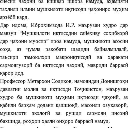
сиёсии ҷаҳонӣ ба кишвар ишора намуда, аҳамияти
таҳлили илмии мушкилоти иқтисоди ҷаҳониро муҳим
арзёбӣ кард.
Дар идома, Иброҳимзода И.Р. маърӯзаи худро дар
мавзӯи “Мушкилоти иқтисодии сайёҳиву соҳибкорӣ
дар ҷаҳони муосир” ироа намуда, мушкилоти асосии
соҳа, аз ҷумла рақобати шадиди байналмилалӣ,
таъсири тамоюлҳои макроиқтисодӣ ва ҳаракати
сармоягузорӣ ба иқтисоди ҷаҳонӣ, мавриди баррасӣ
қарор дод.
Профессор Метархон Содиқов, намояндаи Донишгоҳи
давлатии молия ва иқтисоди Тоҷикистон, маърӯзаи
худро ба мушкилоти муҳими иқтисоди ҷаҳонӣ, аз
қабили барҳам додани қашшоқӣ, масоили озуқаворӣ,
мушкилоти экологӣ ва рушди сармояи инсонӣ
бахшида, роҳҳои ҳалли онҳоро баррасӣ намуд.