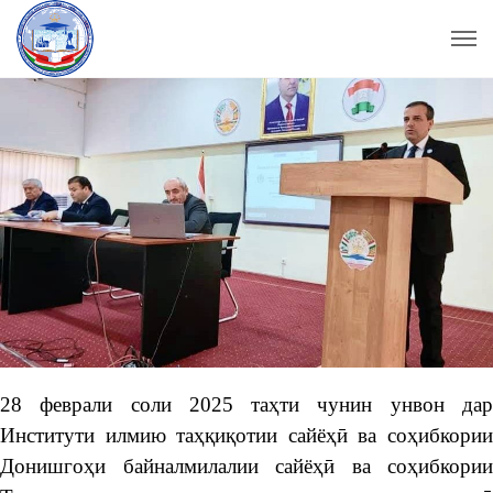
28 феврали соли 2025 таҳти чунин унвон дар
Институти илмию таҳқиқотии сайёҳӣ ва соҳибкории
Донишгоҳи байналмилалии сайёҳӣ ва соҳибкории