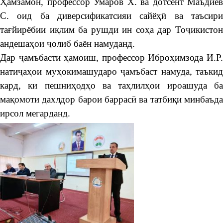
Ҳамзамон, профессор Умаров Х. ва дотсент Маъдиев
С. оид ба диверсификатсияи сайёҳӣ ва таъсири
тағйирёбии иқлим ба рушди ин соҳа дар Тоҷикистон
андешаҳои ҷолиб баён намуданд.
Дар ҷамъбасти ҳамоиш, профессор Иброҳимзода И.Р.
натиҷаҳои муҳокимашударо ҷамъбаст намуда, таъкид
кард, ки пешниҳодҳо ва таҳлилҳои ироашуда ба
мақомоти дахлдор барои баррасӣ ва татбиқи минбаъда
ирсол мегарданд.