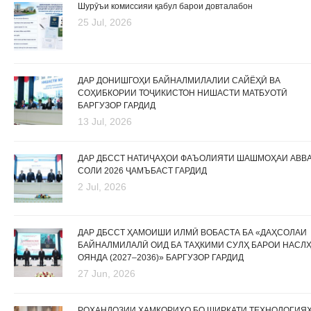
Шурӯъи комиссияи қабул барои довталабон
25 Jul, 2026
ДАР ДОНИШГОҲИ БАЙНАЛМИЛАЛИИ САЙЁҲӢ ВА
СОҲИБКОРИИ ТОҶИКИСТОН НИШАСТИ МАТБУОТӢ
БАРГУЗОР ГАРДИД
13 Jul, 2026
ДАР ДБССТ НАТИҶАҲОИ ФАЪОЛИЯТИ ШАШМОҲАИ АВВ
СОЛИ 2026 ҶАМЪБАСТ ГАРДИД
2 Jul, 2026
ДАР ДБССТ ҲАМОИШИ ИЛМӢ ВОБАСТА БА «ДАҲСОЛАИ
БАЙНАЛМИЛАЛӢ ОИД БА ТАҲКИМИ СУЛҲ БАРОИ НАСЛ
ОЯНДА (2027–2036)» БАРГУЗОР ГАРДИД
27 Jun, 2026
РОҲАНДОЗИИ ҲАМКОРИҲО БО ШИРКАТИ ТЕХНОЛОГИЯ