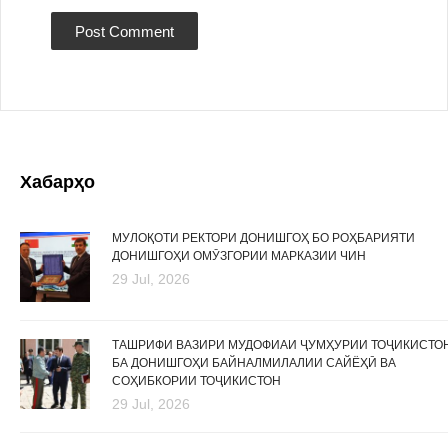
Хабарҳо
МУЛОҚОТИ РЕКТОРИ ДОНИШГОҲ БО РОҲБАРИЯТИ
ДОНИШГОҲИ ОМӮЗГОРИИ МАРКАЗИИ ЧИН
29 Jul, 2026
ТАШРИФИ ВАЗИРИ МУДОФИАИ ҶУМҲУРИИ ТОҶИКИСТО
БА ДОНИШГОҲИ БАЙНАЛМИЛАЛИИ САЙЁҲӢ ВА
СОҲИБКОРИИ ТОҶИКИСТОН
29 Jul, 2026