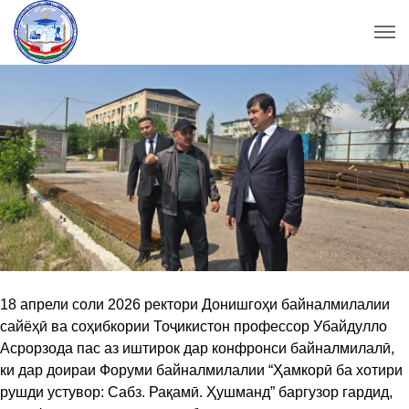
​18 апрели соли 2026 ректори Донишгоҳи байналмилалии
сайёҳӣ ва соҳибкории Тоҷикистон профессор Убайдулло
Асрорзода пас аз иштирок дар конфронси байналмилалӣ,
ки дар доираи Форуми байналмилалии “Ҳамкорӣ ба хотири
рушди устувор: Сабз. Рақамӣ. Ҳушманд” баргузор гардид,