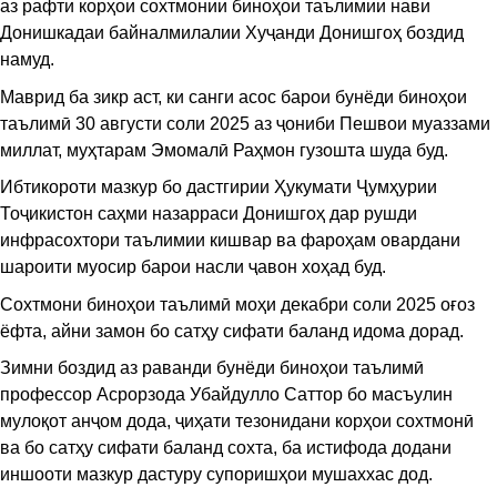
аз рафти корҳои сохтмонии биноҳои таълимии нави
Донишкадаи байналмилалии Хуҷанди Донишгоҳ боздид
намуд.
Маврид ба зикр аст, ки санги асос барои бунёди биноҳои
таълимӣ 30 августи соли 2025 аз ҷониби Пешвои муаззами
миллат, муҳтарам Эмомалӣ Раҳмон гузошта шуда буд.
​Ибтикороти мазкур бо дастгирии Ҳукумати Ҷумҳурии
Тоҷикистон саҳми назарраси Донишгоҳ дар рушди
инфрасохтори таълимии кишвар ва фароҳам овардани
шароити муосир барои насли ҷавон хоҳад буд.
Сохтмони биноҳои таълимӣ моҳи декабри соли 2025 оғоз
ёфта, айни замон бо сатҳу сифати баланд идома дорад.
Зимни боздид аз раванди бунёди биноҳои таълимӣ
профессор Асрорзода Убайдулло Саттор бо масъулин
мулоқот анҷом дода, ҷиҳати тезонидани корҳои сохтмонӣ
ва бо сатҳу сифати баланд сохта, ба истифода додани
иншооти мазкур дастуру супоришҳои мушаххас дод.