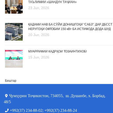
ТАЪЛИМИИ «ШАНДУН ТАҶИАН»
23 Jun, 2026
ҚАДАМИ НАВ БА СӮЙИ ДОНИШГОҲИ “САБЗ”: ДАР ДБССТ
НЕРУГОҲИ ОФТОБИИ 150 кВт БА ИСТИФОДА ДОДА ШУД
20 Jun, 2026
МУАРРИФИИ КАДРҲОИ ТОЗАИНТИХОБ!
15 Jun, 2026
Бештар
Ҷумҳурии Тоҷикистон, 734055, ш. Душанбе, х. Борбад,
48/5
+992(37) 234-88-02; +992(37) 234-88-24