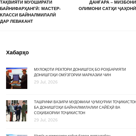
ТАҚВИЯТИ МУОШИРАТИ
ДАНҒАРА – МИЗБОНИ
БАЙНИФАРҲАНГӢ: МАСТЕР-
ОЛИМОНИ САТҲИ ҶАҲОНӢ
КЛАССИ БАЙНАЛМИЛАЛӢ
ДАР ЛЕВАКАНТ
Хабарҳо
МУЛОҚОТИ РЕКТОРИ ДОНИШГОҲ БО РОҲБАРИЯТИ
ДОНИШГОҲИ ОМӮЗГОРИИ МАРКАЗИИ ЧИН
29 Jul, 2026
ТАШРИФИ ВАЗИРИ МУДОФИАИ ҶУМҲУРИИ ТОҶИКИСТО
БА ДОНИШГОҲИ БАЙНАЛМИЛАЛИИ САЙЁҲӢ ВА
СОҲИБКОРИИ ТОҶИКИСТОН
29 Jul, 2026
Шурӯъи комиссияи қабул барои довталабон