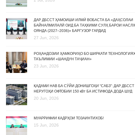
2 Jul, 2026
ДАР ДБССТ ҲАМОИШИ ИЛМӢ ВОБАСТА БА «ДАҲСОЛАИ
БАЙНАЛМИЛАЛӢ ОИД БА ТАҲКИМИ СУЛҲ БАРОИ НАСЛ
ОЯНДА (2027–2036)» БАРГУЗОР ГАРДИД
27 Jun, 2026
РОҲАНДОЗИИ ҲАМКОРИҲО БО ШИРКАТИ ТЕХНОЛОГИЯ
ТАЪЛИМИИ «ШАНДУН ТАҶИАН»
23 Jun, 2026
ҚАДАМИ НАВ БА СӮЙИ ДОНИШГОҲИ “САБЗ”: ДАР ДБССТ
НЕРУГОҲИ ОФТОБИИ 150 кВт БА ИСТИФОДА ДОДА ШУД
20 Jun, 2026
МУАРРИФИИ КАДРҲОИ ТОЗАИНТИХОБ!
15 Jun, 2026