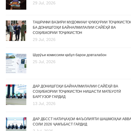
29 Jul, 2026
ТАШРИФИ ВАЗИРИ МУДОФИАИ ҶУМҲУРИИ ТОҶИКИСТО
БА ДОНИШГОҲИ БАЙНАЛМИЛАЛИИ САЙЁҲӢ ВА
СОҲИБКОРИИ ТОҶИКИСТОН
29 Jul, 2026
Шурӯъи комиссияи қабул барои довталабон
25 Jul, 2026
ДАР ДОНИШГОҲИ БАЙНАЛМИЛАЛИИ САЙЁҲӢ ВА
СОҲИБКОРИИ ТОҶИКИСТОН НИШАСТИ МАТБУОТӢ
БАРГУЗОР ГАРДИД
13 Jul, 2026
ДАР ДБССТ НАТИҶАҲОИ ФАЪОЛИЯТИ ШАШМОҲАИ АВВ
СОЛИ 2026 ҶАМЪБАСТ ГАРДИД