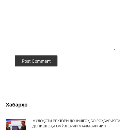
Хабарҳо
МУЛОҚОТИ РЕКТОРИ ДОНИШГОҲ БО РОҲБАРИЯТИ
ДОНИШГОҲИ ОМӮЗГОРИИ МАРКАЗИИ ЧИН