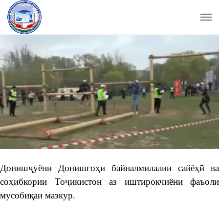
Донишҷӯёни Донишгоҳи байналмилалии сайёҳӣ ва
соҳибкории Тоҷикистон аз иштирокчиёни фаъоли
мусобиқаи мазкур.