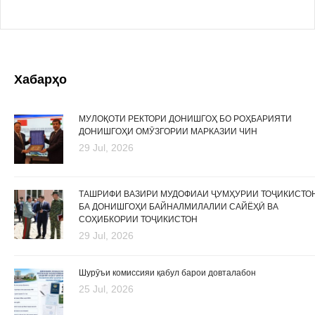
Хабарҳо
МУЛОҚОТИ РЕКТОРИ ДОНИШГОҲ БО РОҲБАРИЯТИ
ДОНИШГОҲИ ОМӮЗГОРИИ МАРКАЗИИ ЧИН
29 Jul, 2026
ТАШРИФИ ВАЗИРИ МУДОФИАИ ҶУМҲУРИИ ТОҶИКИСТО
БА ДОНИШГОҲИ БАЙНАЛМИЛАЛИИ САЙЁҲӢ ВА
СОҲИБКОРИИ ТОҶИКИСТОН
29 Jul, 2026
Шурӯъи комиссияи қабул барои довталабон
25 Jul, 2026