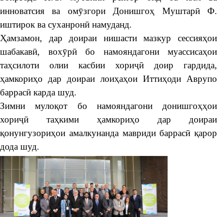
инноватсия ва омӯзгори Донишгоҳ Муштарӣ Ф.
иштирок ва суханронӣ намуданд.
Ҳамзамон, дар доираи нишасти мазкур сессияҳои
шабакавӣ, вохӯрӣ бо намояндагони муассисаҳои
таҳсилоти олии касбии хориҷӣ доир гардида,
ҳамкориҳо дар доираи лоиҳаҳои Иттиҳоди Аврупо
баррасӣ карда шуд.
Зимни мулоқот бо намояндагони донишгоҳҳои
хориҷӣ таҳкими ҳамкориҳо дар доираи
қонунгузориҳои амалкунанда мавриди баррасӣ қарор
дода шуд.