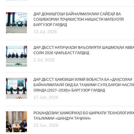
ДАР ДОНИШГОҲИ БАЙНАЛМИЛАЛИИ САЙЁҲӢ ВА
СОҲИБКОРИИ ТОҶИКИСТОН НИШАСТИ МАТБУОТӢ
БАРГУЗОР ГАРДИД
13 Jul, 2026
ДАР ДБССТ НАТИҶАҲОИ ФАЪОЛИЯТИ ШАШМОҲАИ АВВ
СОЛИ 2026 ҶАМЪБАСТ ГАРДИД
2 Jul, 2026
ДАР ДБССТ ҲАМОИШИ ИЛМӢ ВОБАСТА БА «ДАҲСОЛАИ
БАЙНАЛМИЛАЛӢ ОИД БА ТАҲКИМИ СУЛҲ БАРОИ НАСЛ
ОЯНДА (2027–2036)» БАРГУЗОР ГАРДИД
27 Jun, 2026
РОҲАНДОЗИИ ҲАМКОРИҲО БО ШИРКАТИ ТЕХНОЛОГИЯ
ТАЪЛИМИИ «ШАНДУН ТАҶИАН»
23 Jun, 2026