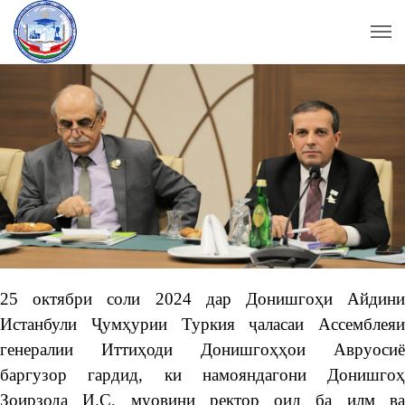
25 октябри соли 2024 дар Донишгоҳи Айдини
Истанбули Ҷумҳурии Туркия ҷаласаи Ассемблеяи
генералии Иттиҳоди Донишгоҳҳои Авруосиё
баргузор гардид, ки намояндагони Донишгоҳ
Зоирзода И.С. муовини ректор оид ба илм ва