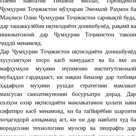
Паёми навбатии Пешвои миллат, Президенти
Ҷумҳурии Тоҷикистон мўҳтарам Эмомалӣ Раҳмон ба
Маҷлиси Олии Ҷумҳурии Тоҷикистон саривақтӣ буда,
дар ташаккулёбии иқтисодиёти донишбунёд, рақамӣ ва
инноватсионӣ дар Ҷумҳурии Тоҷикистон такони
ҷиддӣ менамояд.
Дар Ҷумҳурии Тоҷикистон иқтисодиёти донишбунёд
хусусиятҳои хосро касб намудааст ва ба яке аз
мафҳумҳои муҳими иҷтимоию институтсионалӣ
мубаддал гардидааст, ки нақши беназир дар татбиқи
ҳадафҳои муҳими рушди стратегиии мамлакат
махсусан саноатикунонии босуръатро дорад. Дар
солҳои охир иқтисодиёти мамлакатамон ҳолати нави
сифатиро касб менамояд, ки ба таѓйирёбии шароити
хоҷагидорӣ алоқаманд аст, ки он дар навбати худ ба
воридсозии технологияи муосир ва пешрафта дар