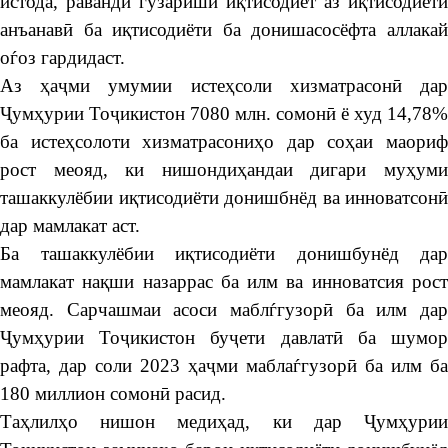
истода, раванди гузариши иқтисодиёт аз иқтисодиёти
анъанавӣ ба иқтисодиёти ба донишасосёфта аллакай
оѓоз гардидаст.
Аз ҳаҷми умумии истеҳсоли хизматрасонӣ дар
Ҷумҳурии Тоҷикистон 7080 млн. сомонӣ ё худ 14,78%
ба истеҳсолоти хизматрасониҳо дар соҳаи маориф
рост меояд, ки нишондиҳандаи дигари муҳуми
ташаккулёбии иқтисодиёти донишбнёд ва инноватсонӣ
дар мамлакат аст.
Ба ташаккулёбии иқтисодиёти донишбунёд дар
мамлакат нақши назаррас ба илм ва инноватсия рост
меояд. Сарчашмаи асоси маблѓгузорӣ ба илм дар
Ҷумҳурии Тоҷикистон буҷети давлатӣ ба шумор
рафта, дар соли 2023 ҳаҷми маблаѓгузорӣ ба илм ба
180 миллион сомонӣ расид.
Таҳлилҳо нишон медиҳад, ки дар Ҷумҳурии