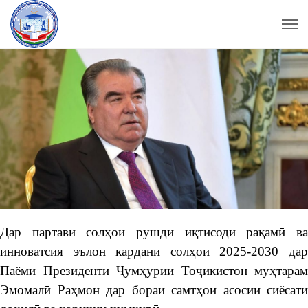
Дар партави солҳои рушди иқтисоди рақамӣ ва
инноватсия эълон кардани солҳои 2025-2030 дар
Паёми Президенти Ҷумҳурии Тоҷикистон муҳтарам
Эмомалӣ Раҳмон дар бораи самтҳои асосии сиёсати