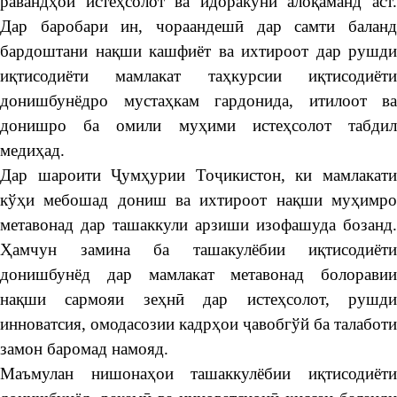
равандҳои истеҳсолот ва идоракунӣ алоқаманд аст.
Дар баробари ин, чораандешӣ дар самти баланд
бардоштани нақши кашфиёт ва ихтироот дар рушди
иқтисодиёти мамлакат таҳкурсии иқтисодиёти
донишбунёдро мустаҳкам гардонида, итилоот ва
донишро ба омили муҳими истеҳсолот табдил
медиҳад.
Дар шароити Ҷумҳурии Тоҷикистон, ки мамлакати
кўҳи мебошад дониш ва ихтироот нақши муҳимро
метавонад дар ташаккули арзиши изофашуда бозанд.
Ҳамчун замина ба ташакулёбии иқтисодиёти
донишбунёд дар мамлакат метавонад болоравии
нақши сармояи зеҳнӣ дар истеҳсолот, рушди
инноватсия, омодасозии кадрҳои ҷавобгўй ба талаботи
замон баромад намояд.
Маъмулан нишонаҳои ташаккулёбии иқтисодиёти