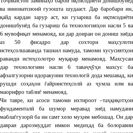
Тоҷикистон заминаҳо барои иқтисодиёти донишбунёд
ва инноватсионӣ гузошта шудааст. Дар баробари ин,
қайд кардан зарур аст, ки гузариш ба иқтисодиёти
донишбунёд ба гузариш ба технологияҳои насли 5 ва
6 мувофиқат менамояд, ки дар доираи он дониш зиёда
аз 50 фисадро дар сохтори маҳсулоти
истеҳсолшаванда ташкил намуда, тамоми хусусиятҳои
раванди истеҳсолотро муқарар менамояд. Махсусан
дар технологияи насли 6 таваҷҷўҳи махсус ба
афзалгузории идоракунии технологӣ дода мешавад, ки
рушди соҳаҳои ѓайриистеҳсолӣ аз ҷумла илм ва
маорифро таблиѓ менамояд.
Чи тавре, ки асоси тамоми ихтироот –таҳқиқотҳои
фундаменталӣ ба шумор меравад зиёд намудани
маблаѓгузорӣ ба ин самт хело муҳим мебошад. Он дар
давраи дарозмуддат имкон медиҳад ба болоравии