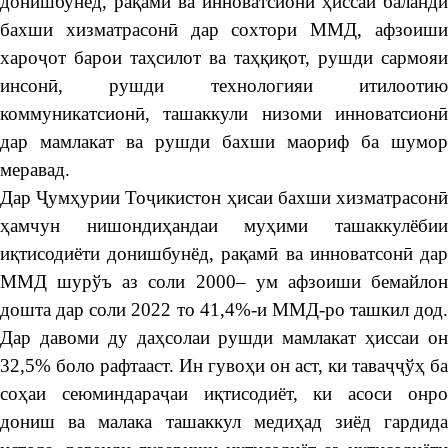
донишбунёд, рақамӣ ва инноватсионӣ ҳиссаи баланди
бахши хизматрасонӣ дар сохтори ММД, афзоиши
хароҷот барои таҳсилот ва таҳқиқот, рушди сармояи
инсонӣ, рушди технологияи итилоотию
коммуникатсионӣ, ташаккули низоми инноватсионӣ
дар мамлакат ва рушди бахши маориф ба шумор
меравад.
Дар Ҷумҳурии Тоҷикистон ҳисаи бахши хизматрасонӣ
ҳамчун нишондиҳандаи муҳими ташаккулёбии
иқтисодиёти донишбунёд, рақамӣ ва инноватсонӣ дар
ММД шурўъ аз соли 2000– ум афзоиши бемайлон
дошта дар соли 2022 то 41,4%-и ММД-ро ташкил дод.
Дар давоми ду даҳсолаи рушди мамлакат ҳиссаи он
32,5% боло рафтааст. Ин гувоҳи он аст, ки таваҷҷўҳ ба
соҳаи сеюминдараҷаи иқтисодиёт, ки асоси онро
дониш ва малака ташаккул медиҳад зиёд гардида