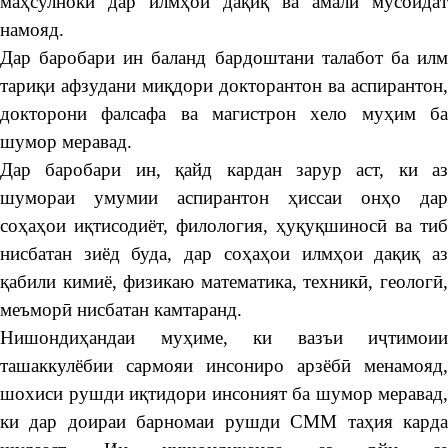
маҳсулнокӣ дар илмҳои дақиқ ва амалӣ мусоидат
намояд.
Дар баробари ин баланд бардоштани талабот ба илм
тариқи афзудани миқдори докторантон ва аспирантон,
докторони фалсафа ва магистрон хело муҳим ба
шумор меравад.
Дар баробари ин, қайд кардан зарур аст, ки аз
шумораи умумии аспирантон ҳиссаи онҳо дар
соҳаҳои иқтисодиёт, филология, ҳуқуқшиносӣ ва тиб
нисбатан зиёд буда, дар соҳаҳои илмҳои дақиқ аз
қабили кимиё, физикаю математика, техникӣ, геологӣ,
меъморӣ нисбатан камтаранд.
Нишондиҳандаи муҳиме, ки вазъи иҷтимоии
ташаккулёбии сармояи инсониро арзёбӣ менамояд,
шохиси рушди иқтидори инсоният ба шумор меравад,
ки дар доираи барномаи рушди СММ таҳия карда