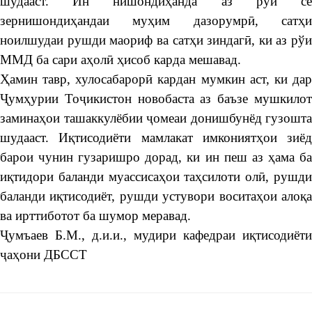
шудааст. Ин нишондиҳанда аз рўи се
зернишондиҳандаи муҳим дазорумрӣ, сатҳи
ноилшудаи рушди маориф ва сатҳи зиндагӣ, ки аз рўи
ММД ба сари аҳолӣ ҳисоб карда мешавад.
Ҳамин тавр, хулосабарорӣ кардан мумкин аст, ки дар
Ҷумҳурии Тоҷикистон новобаста аз баъзе мушкилот
заминаҳои ташаккулёбии ҷомеаи донишбунёд гузошта
шудааст. Иқтисодиёти мамлакат имкониятҳои зиёд
барои чунин гузаришро дорад, ки ин пеш аз ҳама ба
иқтидори баланди муассисаҳои таҳсилоти олӣ, рушди
баланди иқтисодиёт, рушди устувори воситаҳои алоқа
ва ирттиботот ба шумор меравад.
Ҷумъаев Б.М., д.и.и., мудири кафедраи иқтисодиёти
ҷаҳони ДБССТ