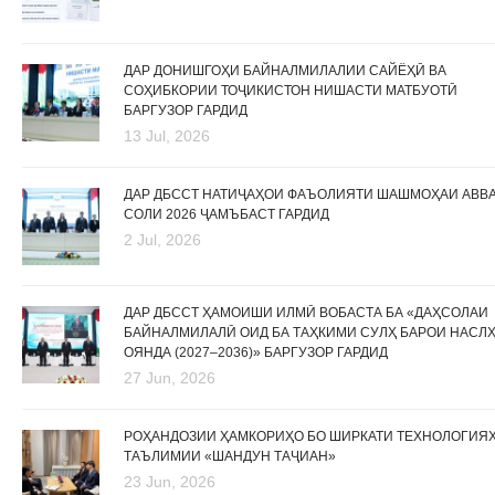
ДАР ДОНИШГОҲИ БАЙНАЛМИЛАЛИИ САЙЁҲӢ ВА
СОҲИБКОРИИ ТОҶИКИСТОН НИШАСТИ МАТБУОТӢ
БАРГУЗОР ГАРДИД
13 Jul, 2026
ДАР ДБССТ НАТИҶАҲОИ ФАЪОЛИЯТИ ШАШМОҲАИ АВВ
СОЛИ 2026 ҶАМЪБАСТ ГАРДИД
2 Jul, 2026
ДАР ДБССТ ҲАМОИШИ ИЛМӢ ВОБАСТА БА «ДАҲСОЛАИ
БАЙНАЛМИЛАЛӢ ОИД БА ТАҲКИМИ СУЛҲ БАРОИ НАСЛ
ОЯНДА (2027–2036)» БАРГУЗОР ГАРДИД
27 Jun, 2026
РОҲАНДОЗИИ ҲАМКОРИҲО БО ШИРКАТИ ТЕХНОЛОГИЯ
ТАЪЛИМИИ «ШАНДУН ТАҶИАН»
23 Jun, 2026