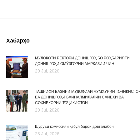
Хабарҳо
МУЛОҚОТИ РЕКТОРИ ДОНИШГОҲ БО РОҲБАРИЯТИ
ДОНИШГОҲИ ОМӮЗГОРИИ МАРКАЗИИ ЧИН
29 Jul, 2026
ТАШРИФИ ВАЗИРИ МУДОФИАИ ҶУМҲУРИИ ТОҶИКИСТО
БА ДОНИШГОҲИ БАЙНАЛМИЛАЛИИ САЙЁҲӢ ВА
СОҲИБКОРИИ ТОҶИКИСТОН
29 Jul, 2026
Шурӯъи комиссияи қабул барои довталабон
25 Jul, 2026