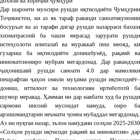
дохилӣ ва хориҷии ҷумҳурӣ
Дар шароити муосири рушди иқтисодиёти Ҷумҳурии
Тоҷикистон, ки аз як тараф раванди саноатикунонии
босуръат ва аз тарафи дигар рушди назарраси бахши
хизматрасонӣ ба чашм мерасад зарурати рушди
истеҳсолоти илмталаб ва мураккаб пеш меояд, ки
гузариш ба иқтисодиёти донишбунёд, рақамӣ ва
инноватсиониро мубрам мегардонад. Дар равандҳои
ҷаҳонишавӣ рушди саноати 4.0 дар мамолики
пешрафтаи ҷаҳон омили муҳими рушди иқтисодиёт–
дониш, иттилоот ва технологияи иртибототӣ ба
шумор меравад. Ҳаммаи ин дар навбати худ ба рушди
сармояи инсонӣ мусоидат намуда, онро ба
арзишмандтарин неъмати ҷомеа мубаддал мегардонад.
Аз ин нуқтаи назар, эълон намудани солҳои 2025-2030
«Солҳои рушди иқтисоди рақамӣ ва инноватсия» дар