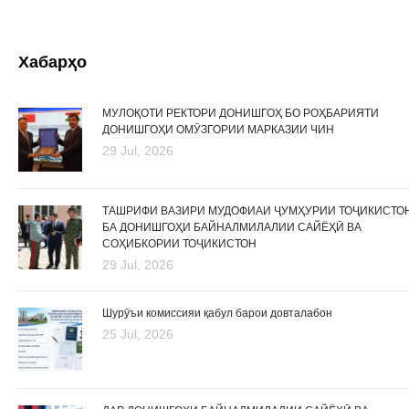
Хабарҳо
МУЛОҚОТИ РЕКТОРИ ДОНИШГОҲ БО РОҲБАРИЯТИ
ДОНИШГОҲИ ОМӮЗГОРИИ МАРКАЗИИ ЧИН
29 Jul, 2026
ТАШРИФИ ВАЗИРИ МУДОФИАИ ҶУМҲУРИИ ТОҶИКИСТО
БА ДОНИШГОҲИ БАЙНАЛМИЛАЛИИ САЙЁҲӢ ВА
СОҲИБКОРИИ ТОҶИКИСТОН
29 Jul, 2026
Шурӯъи комиссияи қабул барои довталабон
25 Jul, 2026