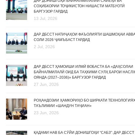
ДАР ДОНИШГОҲИ БАЙНАЛМИЛАЛИИ САЙЁҲӢ ВА
СОҲИБКОРИИ ТОҶИКИСТОН НИШАСТИ МАТБУОТӢ
БАРГУЗОР ГАРДИД
13 Jul, 2026
ДАР ДБССТ НАТИҶАҲОИ ФАЪОЛИЯТИ ШАШМОҲАИ АВВ
СОЛИ 2026 ҶАМЪБАСТ ГАРДИД
2 Jul, 2026
ДАР ДБССТ ҲАМОИШИ ИЛМӢ ВОБАСТА БА «ДАҲСОЛАИ
БАЙНАЛМИЛАЛӢ ОИД БА ТАҲКИМИ СУЛҲ БАРОИ НАСЛ
ОЯНДА (2027–2036)» БАРГУЗОР ГАРДИД
27 Jun, 2026
РОҲАНДОЗИИ ҲАМКОРИҲО БО ШИРКАТИ ТЕХНОЛОГИЯ
ТАЪЛИМИИ «ШАНДУН ТАҶИАН»
23 Jun, 2026
ҚАДАМИ НАВ БА СӮЙИ ДОНИШГОҲИ “САБЗ”: ДАР ДБССТ