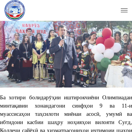
Ба хотири болидарӯҳии иштирокчиёни Олимпиадаи
минтақавии хонандагони синфҳои 9 ва 11-и
муассисаҳои таҳсилоти миёнаи асосӣ, умумӣ ва
ибтидоии касбии шаҳру ноҳияҳои вилояти Суғд,
Коллеҷи сайёҳӣ ва хизматрасониҳои иҷтимоии шаҳри